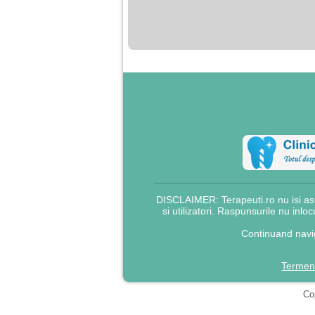
nimanui nu ii pasa de
mine. Din cauza asta
am inceput sa beau
alcool si am inceput
sa ma culc cu barbati
pentru bani.
DISCLAIMER: Terapeuti.ro nu isi asu
si utilizatori. Raspunsurile nu inlo
Continuand navig
Termeni
Cop