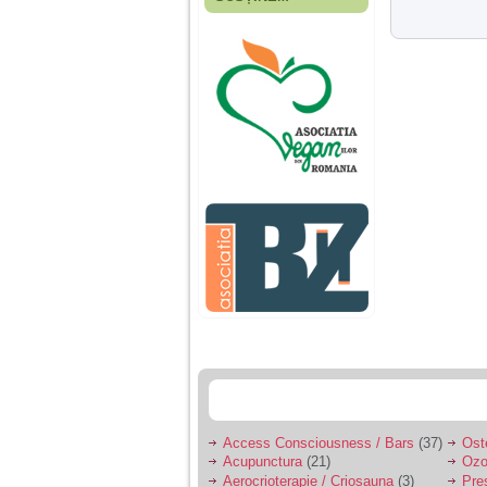
Fiica mea s-a nascut
cand eu aveam 17
ani, privind in urma
realizez cat de multe
greseli am facut in
educatia si cresterea
ei, am fost o mama
egoista, preocupata
de implinirea
profesionala, cand ea
era mica am neglijat-
o, ba chiar am fost si
agresiva, orice
greseala era taxata cu
o palma sau pedepse.
De 4 ani am o relatie
serioasa cu un barbat
in varsta de 32 de ani,
iar de aproximativ un
an jumate a inceput
sa se manifeste o
situatie care pe mine
ma deranjeaza.
Access Consciousness / Bars
(37)
Ost
Acupunctura
(21)
Ozo
Ma aflu aici pentru ca
Aerocrioterapie / Criosauna
(3)
Pre