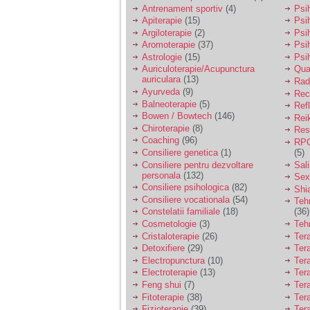
vreau sa stiu daca am
Antrenament sportiv
(4)
Psih
nevoie de un psiholog
Apiterapie
(15)
Psi
sau psihiatru.
Argiloterapie
(2)
Psi
Aromoterapie
(37)
Psi
Astrologie
(15)
Psi
Sunt casatorita, am
Auriculoterapie/Acupunctura
Qua
31 de ani si un copil in
auriculara
(13)
varsta de 2 ani care
Radi
mi-e lumina ochilor.
Ayurveda
(9)
Rec
De ceva timp simt ca
Balneoterapie
(5)
Ref
mi s-a adunat
Bowen / Bowtech
(146)
Rei
oboseala, o oboseala
Chiroterapie
(8)
Resp
cronica de care nu pot
Coaching
(96)
RPG
scapa si simt ca din
Consiliere genetica
(1)
(5)
cauza ei nu pot
controla nervii si
Consiliere pentru dezvoltare
Sal
cateodata are copilul
personala
(132)
Sex
de suferit.
Consiliere psihologica
(82)
Shi
Consiliere vocationala
(54)
Teh
Constelatii familiale
(18)
(36)
Am o bariera peste
Cosmetologie
(3)
Teh
care nu pot trece:
Cristaloterapie
(26)
Ter
prietena mea a ramas
Detoxifiere
(29)
Ter
insarcinata cu o fata.
Electropunctura
(10)
Ter
Am fost de comun
Electroterapie
(13)
Ter
acord sa facem un
copil, cu gandul ca e
Feng shui
(7)
Tera
baiat.
Fitoterapie
(38)
Ter
Fizioterapie
(39)
Ter