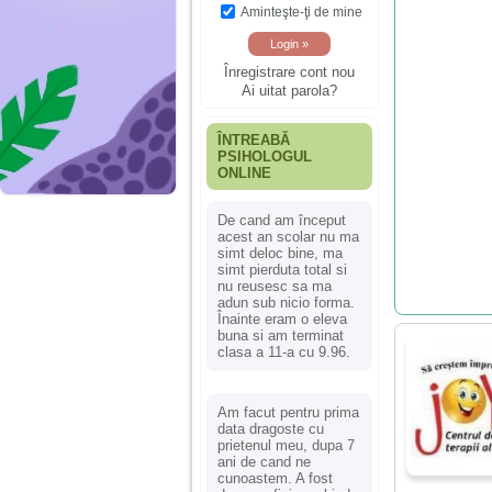
Aminteşte-ţi de mine
Înregistrare cont nou
Ai uitat parola?
ÎNTREABĂ
PSIHOLOGUL
ONLINE
De cand am început
acest an scolar nu ma
simt deloc bine, ma
simt pierduta total si
nu reusesc sa ma
adun sub nicio forma.
Înainte eram o eleva
buna si am terminat
clasa a 11-a cu 9.96.
Am facut pentru prima
data dragoste cu
prietenul meu, dupa 7
ani de cand ne
cunoastem. A fost