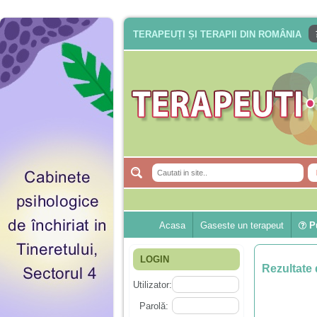
TERAPEUȚI ȘI TERAPII DIN ROMÂNIA
Acasa
Gaseste un terapeut
Pu
LOGIN
Rezultate 
Utilizator:
Parolă: