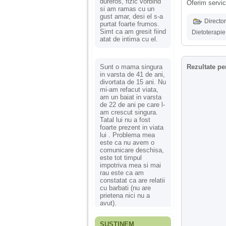
dureros, fizic vorbind
Oferim servic
si am ramas cu un
gust amar, desi el s-a
Director
purtat foarte frumos.
Simt ca am gresit fiind
Dietoterapie
atat de intima cu el.
Sunt o mama singura
Rezultate pe
in varsta de 41 de ani,
divortata de 15 ani. Nu
mi-am refacut viata,
am un baiat in varsta
de 22 de ani pe care l-
am crescut singura.
Tatal lui nu a fost
foarte prezent in viata
lui . Problema mea
este ca nu avem o
comunicare deschisa,
este tot timpul
impotriva mea si mai
rau este ca am
constatat ca are relatii
cu barbati (nu are
prietena nici nu a
avut).
SUSȚINEM