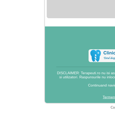
nimanui nu ii pasa de
mine. Din cauza asta
am inceput sa beau
alcool si am inceput
sa ma culc cu barbati
pentru bani.
DISCLAIMER: Terapeuti.ro nu isi asu
si utilizatori. Raspunsurile nu inlo
Continuand navig
Termeni
Cop