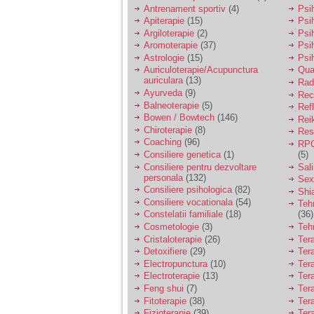
vreau sa stiu daca am
Antrenament sportiv
(4)
Psih
nevoie de un psiholog
Apiterapie
(15)
Psi
sau psihiatru.
Argiloterapie
(2)
Psi
Aromoterapie
(37)
Psi
Astrologie
(15)
Psi
Sunt casatorita, am
Auriculoterapie/Acupunctura
Qua
31 de ani si un copil in
auriculara
(13)
varsta de 2 ani care
Radi
mi-e lumina ochilor.
Ayurveda
(9)
Rec
De ceva timp simt ca
Balneoterapie
(5)
Ref
mi s-a adunat
Bowen / Bowtech
(146)
Rei
oboseala, o oboseala
Chiroterapie
(8)
Resp
cronica de care nu pot
Coaching
(96)
RPG
scapa si simt ca din
Consiliere genetica
(1)
(5)
cauza ei nu pot
controla nervii si
Consiliere pentru dezvoltare
Sal
cateodata are copilul
personala
(132)
Sex
de suferit.
Consiliere psihologica
(82)
Shi
Consiliere vocationala
(54)
Teh
Constelatii familiale
(18)
(36)
Am o bariera peste
Cosmetologie
(3)
Teh
care nu pot trece:
Cristaloterapie
(26)
Ter
prietena mea a ramas
Detoxifiere
(29)
Ter
insarcinata cu o fata.
Electropunctura
(10)
Ter
Am fost de comun
Electroterapie
(13)
Ter
acord sa facem un
copil, cu gandul ca e
Feng shui
(7)
Tera
baiat.
Fitoterapie
(38)
Ter
Fizioterapie
(39)
Ter