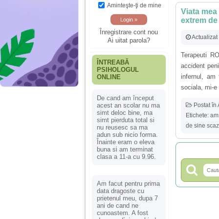
Aminteşte-ţi de mine
Viata mea 
extrem de 
Înregistrare cont nou
Actualizat
Ai uitat parola?
Terapeuti R
ÎNTREABĂ
accident peni
PSIHOLOGUL
infernul, am
ONLINE
sociala, mi-e
De cand am început
Postat în
acest an scolar nu ma
simt deloc bine, ma
Etichete:
am 
simt pierduta total si
de sine scaz
nu reusesc sa ma
adun sub nicio forma.
Înainte eram o eleva
buna si am terminat
clasa a 11-a cu 9.96.
Am facut pentru prima
data dragoste cu
prietenul meu, dupa 7
ani de cand ne
cunoastem. A fost