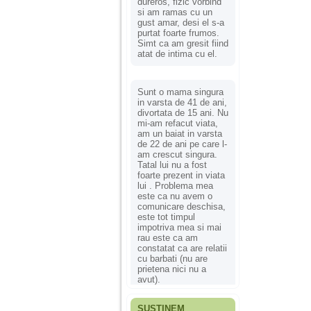
dureros, fizic vorbind
si am ramas cu un
gust amar, desi el s-a
purtat foarte frumos.
Simt ca am gresit fiind
atat de intima cu el.
Sunt o mama singura
in varsta de 41 de ani,
divortata de 15 ani. Nu
mi-am refacut viata,
am un baiat in varsta
de 22 de ani pe care l-
am crescut singura.
Tatal lui nu a fost
foarte prezent in viata
lui . Problema mea
este ca nu avem o
comunicare deschisa,
este tot timpul
impotriva mea si mai
rau este ca am
constatat ca are relatii
cu barbati (nu are
prietena nici nu a
avut).
SUSȚINEM