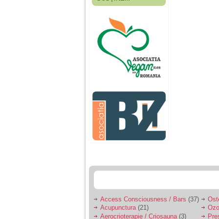
Fiica mea s-a nascut
cand eu aveam 17
ani, privind in urma
realizez cat de multe
greseli am facut in
educatia si cresterea
ei, am fost o mama
egoista, preocupata
de implinirea
profesionala, cand ea
era mica am neglijat-
o, ba chiar am fost si
agresiva, orice
greseala era taxata cu
o palma sau pedepse.
De 4 ani am o relatie
serioasa cu un barbat
in varsta de 32 de ani,
iar de aproximativ un
an jumate a inceput
sa se manifeste o
situatie care pe mine
ma deranjeaza.
Access Consciousness / Bars
(37)
Ost
Acupunctura
(21)
Ozo
Ma aflu aici pentru ca
Aerocrioterapie / Criosauna
(3)
Pre