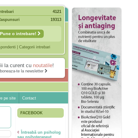
ntrebari
4121
Raspunsuri
19313
Pune o intrebare!
spondenti
|
Categorii intrebari
ii la curent cu
noutatile
!
boneaza-te la newsletter
e pe site
Contact
FACEBOOK
Întreabă un psiholog
sau psihoterapeut