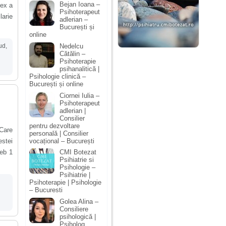
Bejan Ioana –
sex a
Psihoterapeut
larie
adlerian –
București și
online
eud
,
Nedelcu
Cătălin –
Psihoterapie
psihanalitică |
Psihologie clinică –
București și online
Ciornei Iulia –
Psihoterapeut
adlerian |
Consilier
pentru dezvoltare
 Care
personală | Consilier
estei
vocațional – București
eb 1
CMI Botezat
Psihiatrie si
Psihologie –
Psihiatrie |
Psihoterapie | Psihologie
– Bucuresti
Golea Alina –
Consiliere
psihologică |
Psiholog