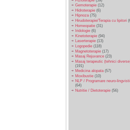
Fizioterapie
(39)
Gemoterapie
(12)
Am 14 ani si o mare
Hidroterapie
(6)
problema. Acum 8 luni
Hipnoza
(75)
am inceput o relatie
Hirudoterapie/Terapia cu lipitori
(
cu un baiat in varsta
Homeopatie
(31)
de 20 de ani, m-a
Iridologie
(6)
cucerit cu vorbe dulci,
Kinetoterapie
(94)
cadouri, promisiuni de
casatorie, asa ca m-
Laserterapie
(13)
am culcat cu el si in
Logopedie
(118)
scurt timp am ramas
Magnetoterapie
(17)
insarcinata. El cand a
Masaj Rejuvance
(23)
aflat a plecat in afara,
Masaj terapeutic (tehnici diverse
la munca, si a rupt
(191)
orice legatura cu
mine. Mama m-a batut
Medicina alopata
(57)
si m-a jignit in ultimul
Moxibustie
(10)
hal, ba chiar m-a fortat
NLP / Programare neuro-lingvist
sa stau sa imi
(64)
introduca coada de
Nutritie / Dietoterapie
(56)
mop in vagin.
Am 20 ani si am avut
o viata foarte grea. O
familie care nu m-a
crescut cum trebuie,
tata alcoolic, mai