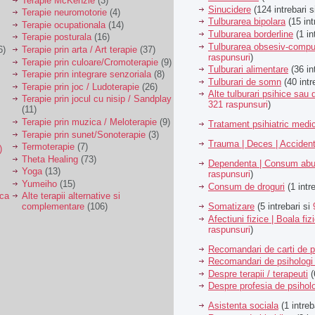
Terapie McKenzie
(3)
Sinucidere
(124 intrebari 
Terapie neuromotorie
(4)
Tulburarea bipolara
(15 int
Terapie ocupationala
(14)
Tulburarea borderline
(1 in
Terapie posturala
(16)
Tulburarea obsesiv-compu
6)
Terapie prin arta / Art terapie
(37)
raspunsuri
)
Terapie prin culoare/Cromoterapie
(9)
Tulburari alimentare
(36 in
Terapie prin integrare senzoriala
(8)
Tulburari de somn
(40 intr
Terapie prin joc / Ludoterapie
(26)
Alte tulburari psihice sa
Terapie prin jocul cu nisip / Sandplay
321 raspunsuri
)
(11)
Terapie prin muzica / Meloterapie
(9)
Tratament psihiatric med
Terapie prin sunet/Sonoterapie
(3)
Trauma | Deces | Acciden
Termoterapie
(7)
)
Theta Healing
(73)
Dependenta | Consum abu
Yoga
(13)
raspunsuri
)
Yumeiho
(15)
Consum de droguri
(1 intr
ica
Alte terapii alternative si
Somatizare
(5 intrebari si
complementare
(106)
Afectiuni fizice | Boala fiz
raspunsuri
)
Recomandari de carti de p
Recomandari de psihologi 
Despre terapii / terapeuti
(
Despre profesia de psiholo
Asistenta sociala
(1 intreb