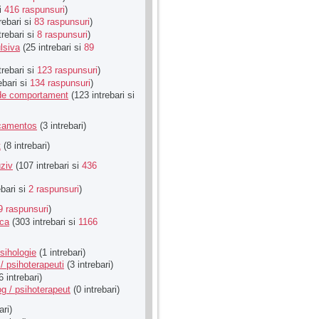
si
416 raspunsuri
)
rebari si
83 raspunsuri
)
trebari si
8 raspunsuri
)
lsiva
(25 intrebari si
89
trebari si
123 raspunsuri
)
ebari si
134 raspunsuri
)
u de comportament
(123 intrebari si
icamentos
(3 intrebari)
t
(8 intrebari)
ziv
(107 intrebari si
436
ebari si
2 raspunsuri
)
9 raspunsuri
)
ica
(303 intrebari si
1166
sihologie
(1 intrebari)
/ psihoterapeuti
(3 intrebari)
6 intrebari)
g / psihoterapeut
(0 intrebari)
ari)