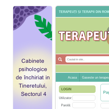
TERAPEUȚI ȘI TERAPII DIN RO
Acasa
Gaseste un terape
LOGIN
Pag
Utilizator:
Parolă: