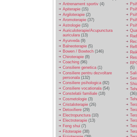
vreau sa stiu daca am
Antrenament sportiv
(4)
Psih
nevoie de un psiholog
Apiterapie
(15)
Psi
sau psihiatru.
Argiloterapie
(2)
Psi
Aromoterapie
(37)
Psi
Astrologie
(15)
Psi
Sunt casatorita, am
Auriculoterapie/Acupunctura
Qua
31 de ani si un copil in
auriculara
(13)
varsta de 2 ani care
Radi
mi-e lumina ochilor.
Ayurveda
(9)
Rec
De ceva timp simt ca
Balneoterapie
(5)
Ref
mi s-a adunat
Bowen / Bowtech
(146)
Rei
oboseala, o oboseala
Chiroterapie
(8)
Resp
cronica de care nu pot
Coaching
(96)
RPG
scapa si simt ca din
Consiliere genetica
(1)
(5)
cauza ei nu pot
controla nervii si
Consiliere pentru dezvoltare
Sal
cateodata are copilul
personala
(132)
Sex
de suferit.
Consiliere psihologica
(82)
Shi
Consiliere vocationala
(54)
Teh
Constelatii familiale
(18)
(36)
Am o bariera peste
Cosmetologie
(3)
Teh
care nu pot trece:
Cristaloterapie
(26)
Ter
prietena mea a ramas
Detoxifiere
(29)
Ter
insarcinata cu o fata.
Electropunctura
(10)
Ter
Am fost de comun
Electroterapie
(13)
Ter
acord sa facem un
copil, cu gandul ca e
Feng shui
(7)
Tera
baiat.
Fitoterapie
(38)
Ter
Fizioterapie
(39)
Ter