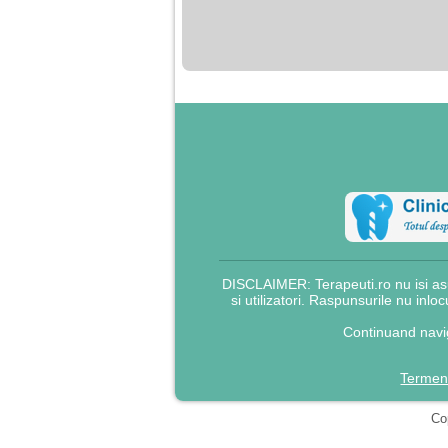
nimanui nu ii pasa de
mine. Din cauza asta
am inceput sa beau
alcool si am inceput
sa ma culc cu barbati
pentru bani.
DISCLAIMER: Terapeuti.ro nu isi asu
si utilizatori. Raspunsurile nu inlo
Continuand navig
Termeni
Cop