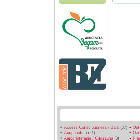
Fiica mea s-a nascut
cand eu aveam 17
ani, privind in urma
realizez cat de multe
greseli am facut in
educatia si cresterea
ei, am fost o mama
egoista, preocupata
de implinirea
profesionala, cand ea
era mica am neglijat-
o, ba chiar am fost si
agresiva, orice
greseala era taxata cu
o palma sau pedepse.
De 4 ani am o relatie
serioasa cu un barbat
in varsta de 32 de ani,
iar de aproximativ un
an jumate a inceput
sa se manifeste o
situatie care pe mine
ma deranjeaza.
Access Consciousness / Bars
(37)
Ost
Acupunctura
(21)
Ozo
Ma aflu aici pentru ca
Aerocrioterapie / Criosauna
(3)
Pre