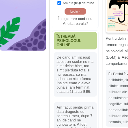
Aminteşte-ţi de mine
Înregistrare cont nou
Ai uitat parola?
ÎNTREABĂ
Pentru definir
PSIHOLOGUL
termen regasi
ONLINE
psihologiei s
(DSM) al Asoc
De cand am început
acest an scolar nu ma
comportament”
simt deloc bine, ma
simt pierduta total si
Postat în
nu reusesc sa ma
adun sub nicio forma.
psihiatrie
,
cl
Înainte eram o eleva
clinica
,
manua
buna si am terminat
clasa a 11-a cu 9.96.
tulburari ale
de substant
cognitive
,
tu
Am facut pentru prima
personalitat
data dragoste cu
prietenul meu, dupa 7
tulburari dis
ani de cand ne
sexuala
,
tul
cunoastem. A fost