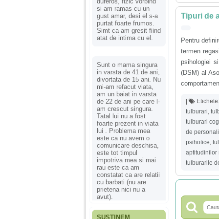
dureros, fizic vorbind
si am ramas cu un
Tipuri de 
gust amar, desi el s-a
purtat foarte frumos.
Simt ca am gresit fiind
atat de intima cu el.
Pentru definir
termen regasi
psihologiei s
Sunt o mama singura
in varsta de 41 de ani,
(DSM) al Asoc
divortata de 15 ani. Nu
comportament”
mi-am refacut viata,
am un baiat in varsta
|
Etichete
de 22 de ani pe care l-
am crescut singura.
tulburari
,
tul
Tatal lui nu a fost
tulburari cog
foarte prezent in viata
lui . Problema mea
de personali
este ca nu avem o
psihotice
,
tu
comunicare deschisa,
aptitudinilor
este tot timpul
impotriva mea si mai
tulburarile d
rau este ca am
constatat ca are relatii
cu barbati (nu are
prietena nici nu a
avut).
SUSȚINEM