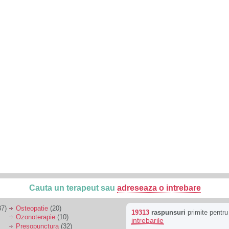
Cauta un terapeut sau
adreseaza o intrebare
7)
Osteopatie
(20)
19313
raspunsuri
primite pentr
Ozonoterapie
(10)
intrebarile
Presopunctura
(32)