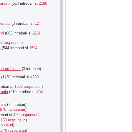
Sarcina
(614 intrebari si
2188
ionala
(3 intrebari si
12
nti
(685 intrebari si
2281
27 raspunsuri
)
a
(544 intrebari si
1504
rse probleme
(3 intrebari)
(1130 intrebari si
4250
rebari si
1362 raspunsuri
)
xuala
(210 intrebari si
704
ment
(7 intrebari)
570 raspunsuri
)
ebari si
420 raspunsuri
)
1153 raspunsuri
)
spunsuri
)
si
70 raspunsuri
)