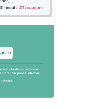
trebari)
5 intrebari si
2761 raspunsuri
)
cest site de catre terapeuti
rientare! Nu puneti intrebari
utilizarii.