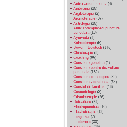
vreau sa stiu daca am
Antrenament sportiv
(4)
nevoie de un psiholog
Apiterapie
(15)
sau psihiatru.
Argiloterapie
(2)
Aromoterapie
(37)
Astrologie
(15)
Sunt casatorita, am
Auriculoterapie/Acupunctura
31 de ani si un copil in
auriculara
(13)
varsta de 2 ani care
mi-e lumina ochilor.
Ayurveda
(9)
De ceva timp simt ca
Balneoterapie
(5)
mi s-a adunat
Bowen / Bowtech
(146)
oboseala, o oboseala
Chiroterapie
(8)
cronica de care nu pot
Coaching
(96)
scapa si simt ca din
Consiliere genetica
(1)
cauza ei nu pot
controla nervii si
Consiliere pentru dezvoltare
cateodata are copilul
personala
(132)
de suferit.
Consiliere psihologica
(82)
Consiliere vocationala
(54)
Constelatii familiale
(18)
Am o bariera peste
Cosmetologie
(3)
care nu pot trece:
Cristaloterapie
(26)
prietena mea a ramas
Detoxifiere
(29)
insarcinata cu o fata.
Electropunctura
(10)
Am fost de comun
Electroterapie
(13)
acord sa facem un
copil, cu gandul ca e
Feng shui
(7)
baiat.
Fitoterapie
(38)
Fizioterapie
(39)