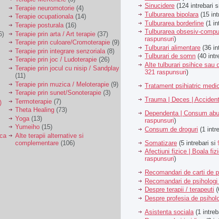
Sinucidere
(124 intrebari 
Terapie neuromotorie
(4)
Tulburarea bipolara
(15 int
Terapie ocupationala
(14)
Tulburarea borderline
(1 in
Terapie posturala
(16)
Tulburarea obsesiv-compu
6)
Terapie prin arta / Art terapie
(37)
raspunsuri
)
Terapie prin culoare/Cromoterapie
(9)
Tulburari alimentare
(36 in
Terapie prin integrare senzoriala
(8)
Tulburari de somn
(40 intr
Terapie prin joc / Ludoterapie
(26)
Alte tulburari psihice sa
Terapie prin jocul cu nisip / Sandplay
321 raspunsuri
)
(11)
Terapie prin muzica / Meloterapie
(9)
Tratament psihiatric med
Terapie prin sunet/Sonoterapie
(3)
Trauma | Deces | Acciden
Termoterapie
(7)
)
Theta Healing
(73)
Dependenta | Consum abu
Yoga
(13)
raspunsuri
)
Yumeiho
(15)
Consum de droguri
(1 intr
ica
Alte terapii alternative si
Somatizare
(5 intrebari si
complementare
(106)
Afectiuni fizice | Boala fiz
raspunsuri
)
Recomandari de carti de p
Recomandari de psihologi 
Despre terapii / terapeuti
(
Despre profesia de psiholo
Asistenta sociala
(1 intreb