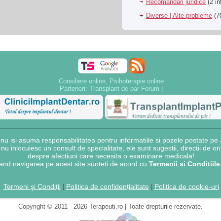
Recomandari juridice
(2 in
Diverse | Alte probleme
(70
Consiliere online, Psihoterapie online
Parteneri:
Transplant de par Forum
|
 isi asuma responsabilitatea pentru informatiile si pozele postate pe a
e nu inlocuiesc un consult de specialitate, ele sunt sugestii, directii de o
despre afectiuni care necesita o examinare medicala!
and navigarea pe acest site sunteti de acord cu
Termenii si Conditiile
Termeni şi Condiții
Politica de confidențialitate
Politica de cookie-uri
|
|
Copyright © 2011 - 2026 Terapeuti.ro | Toate drepturile rezervate.