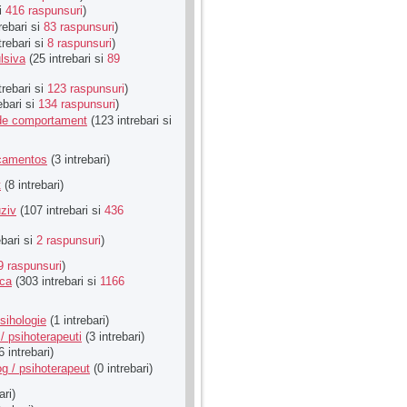
si
416 raspunsuri
)
rebari si
83 raspunsuri
)
trebari si
8 raspunsuri
)
lsiva
(25 intrebari si
89
trebari si
123 raspunsuri
)
ebari si
134 raspunsuri
)
u de comportament
(123 intrebari si
icamentos
(3 intrebari)
t
(8 intrebari)
ziv
(107 intrebari si
436
ebari si
2 raspunsuri
)
9 raspunsuri
)
ica
(303 intrebari si
1166
sihologie
(1 intrebari)
/ psihoterapeuti
(3 intrebari)
6 intrebari)
g / psihoterapeut
(0 intrebari)
ari)