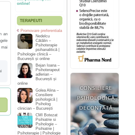
online!
TERAPEUTI
Promovare preferentiala
n an
Nedelcu
ngele
Cătălin –
Psihoterapie
a mai
psihanalitică |
Psihologie clinică –
București și online
Bejan Ioana –
Psihoterapeut
ui
adlerian –
București și
online
Golea Alina –
Consiliere
psihologică |
Psiholog
clinician – București
CMI Botezat
Psihiatrie si
Psihologie –
Psihiatrie |
Psihoterapie | Psihologie