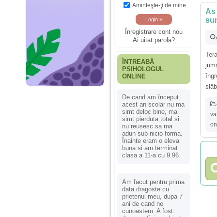
Aminteşte-ţi de mine
As 
sun
Înregistrare cont nou
Ai uitat parola?
Ter
ÎNTREABĂ
jum
PSIHOLOGUL
îng
ONLINE
slăb
De cand am început
acest an scolar nu ma
simt deloc bine, ma
va
simt pierduta total si
on
nu reusesc sa ma
adun sub nicio forma.
Înainte eram o eleva
buna si am terminat
clasa a 11-a cu 9.96.
Am facut pentru prima
data dragoste cu
prietenul meu, dupa 7
ani de cand ne
cunoastem. A fost