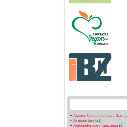
Fiica mea s-a nascut
cand eu aveam 17
ani, privind in urma
realizez cat de multe
greseli am facut in
educatia si cresterea
ei, am fost o mama
egoista, preocupata
de implinirea
profesionala, cand ea
era mica am neglijat-
o, ba chiar am fost si
agresiva, orice
greseala era taxata cu
o palma sau pedepse.
De 4 ani am o relatie
serioasa cu un barbat
in varsta de 32 de ani,
iar de aproximativ un
an jumate a inceput
sa se manifeste o
situatie care pe mine
ma deranjeaza.
Access Consciousness / Bars
(3
Acupunctura
(21)
Ma aflu aici pentru ca
Aerocrioterapie / Criosauna
(3)