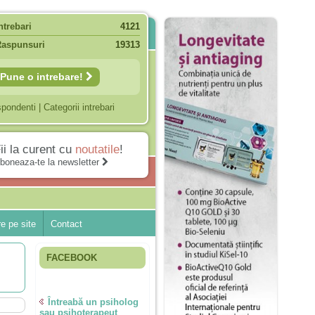
ntrebari
4121
Raspunsuri
19313
Pune o intrebare!
spondenti
|
Categorii intrebari
ii la curent cu
noutatile
!
boneaza-te la newsletter
e pe site
Contact
FACEBOOK
Întreabă un psiholog
sau psihoterapeut