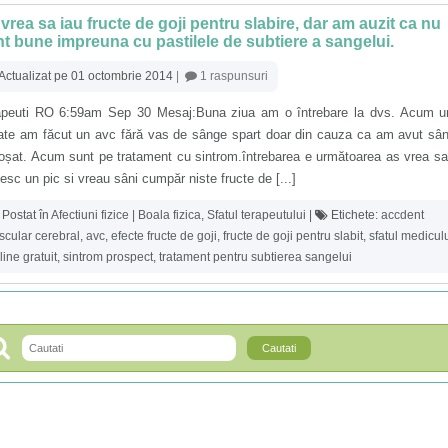
vrea sa iau fructe de goji pentru slabire, dar am auzit ca nu
t bune impreuna cu pastilele de subtiere a sangelui.
Actualizat pe 01 octombrie 2014
|
1 raspunsuri
apeuti RO 6:59am Sep 30 Mesaj:Buna ziua am o întrebare la dvs. Acum u
ate am făcut un avc fără vas de sânge spart doar din cauza ca am avut sâ
roșat. Acum sunt pe tratament cu sintrom.întrebarea e următoarea as vrea s
esc un pic si vreau sâni cumpăr niste fructe de [...]
Postat în
Afectiuni fizice | Boala fizica
,
Sfatul terapeutului
|
Etichete:
accdent
scular cerebral
,
avc
,
efecte fructe de goji
,
fructe de goji pentru slabit
,
sfatul medicul
line gratuit
,
sintrom prospect
,
tratament pentru subtierea sangelui