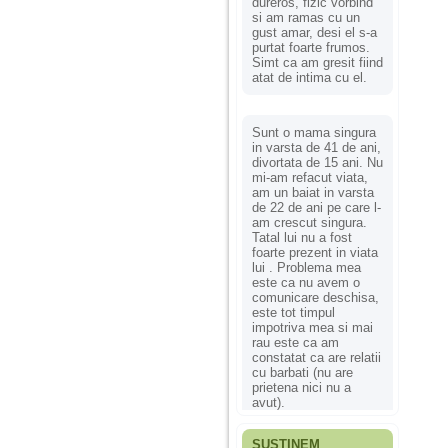
dureros, fizic vorbind
si am ramas cu un
gust amar, desi el s-a
purtat foarte frumos.
Simt ca am gresit fiind
atat de intima cu el.
Sunt o mama singura
in varsta de 41 de ani,
divortata de 15 ani. Nu
mi-am refacut viata,
am un baiat in varsta
de 22 de ani pe care l-
am crescut singura.
Tatal lui nu a fost
foarte prezent in viata
lui . Problema mea
este ca nu avem o
comunicare deschisa,
este tot timpul
impotriva mea si mai
rau este ca am
constatat ca are relatii
cu barbati (nu are
prietena nici nu a
avut).
SUSȚINEM