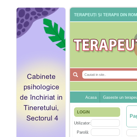
TERAPEUȚI ȘI TERAPII DIN RO
Acasa
Gaseste un terape
LOGIN
Pag
Utilizator:
Parolă: