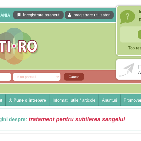
I
Inregistrare terapeuti
Inregistrare utilizatori
MÂNIA
Top re
F
A
ut
Pune o intrebare
Informatii utile / articole
Anunturi
Promovar
tratament pentru subtierea sangelui
ini despre: