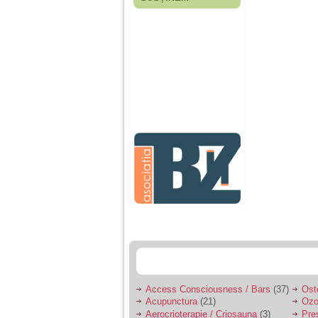
Fiica mea s-a nascut
cand eu aveam 17
ani, privind in urma
realizez cat de multe
greseli am facut in
educatia si cresterea
ei, am fost o mama
egoista, preocupata
de implinirea
profesionala, cand ea
era mica am neglijat-
o, ba chiar am fost si
agresiva, orice
greseala era taxata cu
o palma sau pedepse.
De 4 ani am o relatie
serioasa cu un barbat
in varsta de 32 de ani,
iar de aproximativ un
an jumate a inceput
sa se manifeste o
situatie care pe mine
ma deranjeaza.
Access Consciousness / Bars
(37)
Ost
Acupunctura
(21)
Ozo
Ma aflu aici pentru ca
Aerocrioterapie / Criosauna
(3)
Pre