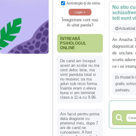
Aminteşte-ţi de mine
Nu stiu cu
schizofren
toti sunt 
Înregistrare cont nou
Ai uitat parola?
Actualizat
ÎNTREABĂ
An Anasha 1
PSIHOLOGUL
diagnosticat 
ONLINE
de ura,fara 
scurta aduce 
De cand am început
acest an scolar nu ma
ce i se intamp
simt deloc bine, ma
simt pierduta total si
Postat în
nu reusesc sa ma
adun sub nicio forma.
gratis
,
schiz
Înainte eram o eleva
psihiatru
buna si am terminat
clasa a 11-a cu 9.96.
Am facut pentru prima
data dragoste cu
prietenul meu, dupa 7
ani de cand ne
cunoastem. A fost