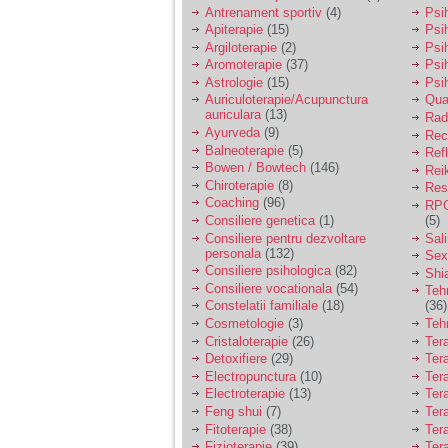
vreau sa stiu daca am
Antrenament sportiv
(4)
Psih
nevoie de un psiholog
Apiterapie
(15)
Psi
sau psihiatru.
Argiloterapie
(2)
Psi
Aromoterapie
(37)
Psi
Astrologie
(15)
Psi
Sunt casatorita, am
Auriculoterapie/Acupunctura
Qua
31 de ani si un copil in
auriculara
(13)
varsta de 2 ani care
Radi
mi-e lumina ochilor.
Ayurveda
(9)
Rec
De ceva timp simt ca
Balneoterapie
(5)
Ref
mi s-a adunat
Bowen / Bowtech
(146)
Rei
oboseala, o oboseala
Chiroterapie
(8)
Resp
cronica de care nu pot
Coaching
(96)
RPG
scapa si simt ca din
Consiliere genetica
(1)
(5)
cauza ei nu pot
controla nervii si
Consiliere pentru dezvoltare
Sal
cateodata are copilul
personala
(132)
Sex
de suferit.
Consiliere psihologica
(82)
Shi
Consiliere vocationala
(54)
Teh
Constelatii familiale
(18)
(36)
Am o bariera peste
Cosmetologie
(3)
Teh
care nu pot trece:
Cristaloterapie
(26)
Ter
prietena mea a ramas
Detoxifiere
(29)
Ter
insarcinata cu o fata.
Electropunctura
(10)
Ter
Am fost de comun
Electroterapie
(13)
Ter
acord sa facem un
copil, cu gandul ca e
Feng shui
(7)
Tera
baiat.
Fitoterapie
(38)
Ter
Fizioterapie
(39)
Ter