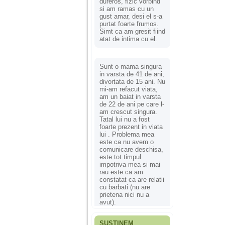
dureros, fizic vorbind
si am ramas cu un
gust amar, desi el s-a
purtat foarte frumos.
Simt ca am gresit fiind
atat de intima cu el.
Sunt o mama singura
in varsta de 41 de ani,
divortata de 15 ani. Nu
mi-am refacut viata,
am un baiat in varsta
de 22 de ani pe care l-
am crescut singura.
Tatal lui nu a fost
foarte prezent in viata
lui . Problema mea
este ca nu avem o
comunicare deschisa,
este tot timpul
impotriva mea si mai
rau este ca am
constatat ca are relatii
cu barbati (nu are
prietena nici nu a
avut).
SUSȚINEM