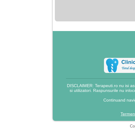
nimanui nu ii pasa de
mine. Din cauza asta
am inceput sa beau
alcool si am inceput
sa ma culc cu barbati
pentru bani.
DISCLAIMER: Terapeuti.ro nu isi asu
si utilizatori. Raspunsurile nu inlo
Continuand navig
Termeni
Cop