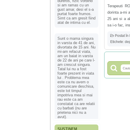
dureros, fizic vorbind
si am ramas cu un
Terapeuti R
gust amar, desi el s-a
dorinta a-mi 
purtat foarte frumos.
Simt ca am gresit fiind
25 ani si a 
atat de intima cu el.
sa i-o fac, in
Postat în
Sunt o mama singura
Etichete:
dep
in varsta de 41 de ani,
divortata de 15 ani. Nu
mi-am refacut viata,
am un baiat in varsta
de 22 de ani pe care l-
am crescut singura.
Tatal lui nu a fost
foarte prezent in viata
lui . Problema mea
este ca nu avem o
comunicare deschisa,
este tot timpul
impotriva mea si mai
rau este ca am
constatat ca are relatii
cu barbati (nu are
prietena nici nu a
avut).
SUSȚINEM