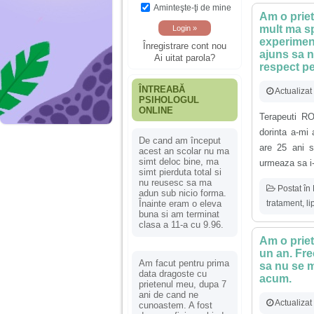
Aminteşte-ţi de mine
Am o priet
mult ma sp
experiment
Înregistrare cont nou
ajuns sa n
Ai uitat parola?
respect pe
ÎNTREABĂ
Actualiza
PSIHOLOGUL
ONLINE
Terapeuti R
dorinta a-mi
De cand am început
are 25 ani s
acest an scolar nu ma
simt deloc bine, ma
urmeaza sa i-o
simt pierduta total si
nu reusesc sa ma
Postat în
adun sub nicio forma.
tratament
,
li
Înainte eram o eleva
buna si am terminat
clasa a 11-a cu 9.96.
Am o priet
un an. Fre
Am facut pentru prima
sa nu se m
data dragoste cu
acum.
prietenul meu, dupa 7
ani de cand ne
Actualiza
cunoastem. A fost