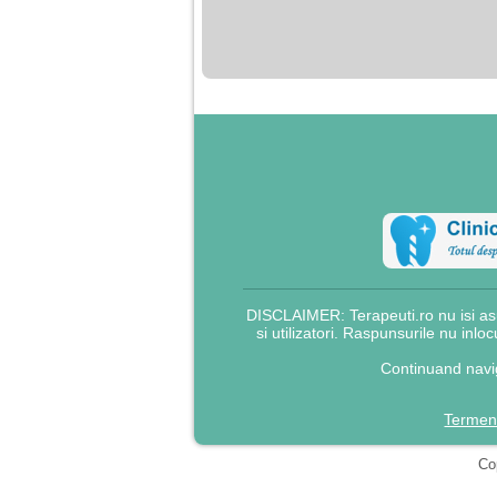
nimanui nu ii pasa de
mine. Din cauza asta
am inceput sa beau
alcool si am inceput
sa ma culc cu barbati
pentru bani.
DISCLAIMER: Terapeuti.ro nu isi asu
si utilizatori. Raspunsurile nu inlo
Continuand navig
Termeni
Cop