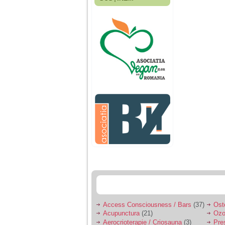
Fiica mea s-a nascut
cand eu aveam 17
ani, privind in urma
realizez cat de multe
greseli am facut in
educatia si cresterea
ei, am fost o mama
egoista, preocupata
de implinirea
profesionala, cand ea
era mica am neglijat-
o, ba chiar am fost si
agresiva, orice
greseala era taxata cu
o palma sau pedepse.
De 4 ani am o relatie
serioasa cu un barbat
in varsta de 32 de ani,
iar de aproximativ un
an jumate a inceput
sa se manifeste o
situatie care pe mine
ma deranjeaza.
Access Consciousness / Bars
(37)
Ost
Acupunctura
(21)
Ozo
Ma aflu aici pentru ca
Aerocrioterapie / Criosauna
(3)
Pre