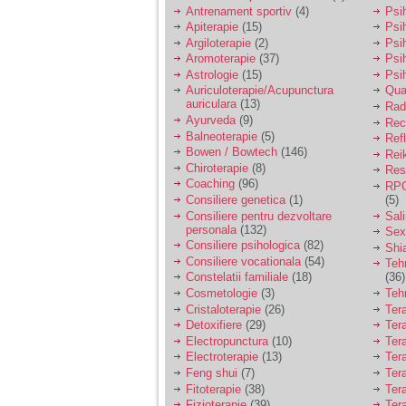
vreau sa stiu daca am
Antrenament sportiv
(4)
Psih
nevoie de un psiholog
Apiterapie
(15)
Psi
sau psihiatru.
Argiloterapie
(2)
Psi
Aromoterapie
(37)
Psi
Astrologie
(15)
Psi
Sunt casatorita, am
Auriculoterapie/Acupunctura
Qua
31 de ani si un copil in
auriculara
(13)
varsta de 2 ani care
Radi
mi-e lumina ochilor.
Ayurveda
(9)
Rec
De ceva timp simt ca
Balneoterapie
(5)
Ref
mi s-a adunat
Bowen / Bowtech
(146)
Rei
oboseala, o oboseala
Chiroterapie
(8)
Resp
cronica de care nu pot
Coaching
(96)
RPG
scapa si simt ca din
Consiliere genetica
(1)
(5)
cauza ei nu pot
controla nervii si
Consiliere pentru dezvoltare
Sal
cateodata are copilul
personala
(132)
Sex
de suferit.
Consiliere psihologica
(82)
Shi
Consiliere vocationala
(54)
Teh
Constelatii familiale
(18)
(36)
Am o bariera peste
Cosmetologie
(3)
Teh
care nu pot trece:
Cristaloterapie
(26)
Ter
prietena mea a ramas
Detoxifiere
(29)
Ter
insarcinata cu o fata.
Electropunctura
(10)
Ter
Am fost de comun
Electroterapie
(13)
Ter
acord sa facem un
copil, cu gandul ca e
Feng shui
(7)
Tera
baiat.
Fitoterapie
(38)
Ter
Fizioterapie
(39)
Ter