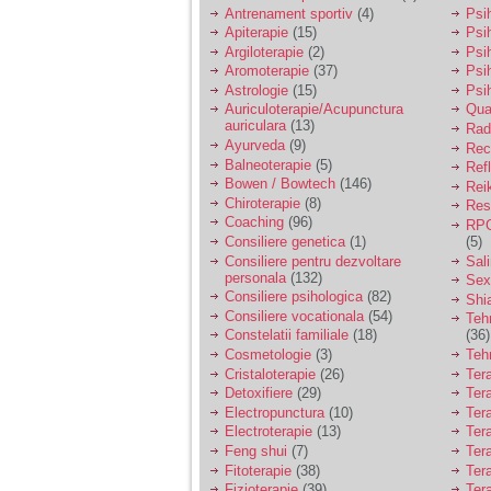
vreau sa stiu daca am
Antrenament sportiv
(4)
Psih
nevoie de un psiholog
Apiterapie
(15)
Psi
sau psihiatru.
Argiloterapie
(2)
Psi
Aromoterapie
(37)
Psi
Astrologie
(15)
Psi
Sunt casatorita, am
Auriculoterapie/Acupunctura
Qua
31 de ani si un copil in
auriculara
(13)
varsta de 2 ani care
Radi
mi-e lumina ochilor.
Ayurveda
(9)
Rec
De ceva timp simt ca
Balneoterapie
(5)
Ref
mi s-a adunat
Bowen / Bowtech
(146)
Rei
oboseala, o oboseala
Chiroterapie
(8)
Resp
cronica de care nu pot
Coaching
(96)
RPG
scapa si simt ca din
Consiliere genetica
(1)
(5)
cauza ei nu pot
controla nervii si
Consiliere pentru dezvoltare
Sal
cateodata are copilul
personala
(132)
Sex
de suferit.
Consiliere psihologica
(82)
Shi
Consiliere vocationala
(54)
Teh
Constelatii familiale
(18)
(36)
Am o bariera peste
Cosmetologie
(3)
Teh
care nu pot trece:
Cristaloterapie
(26)
Ter
prietena mea a ramas
Detoxifiere
(29)
Ter
insarcinata cu o fata.
Electropunctura
(10)
Ter
Am fost de comun
Electroterapie
(13)
Ter
acord sa facem un
copil, cu gandul ca e
Feng shui
(7)
Tera
baiat.
Fitoterapie
(38)
Ter
Fizioterapie
(39)
Ter