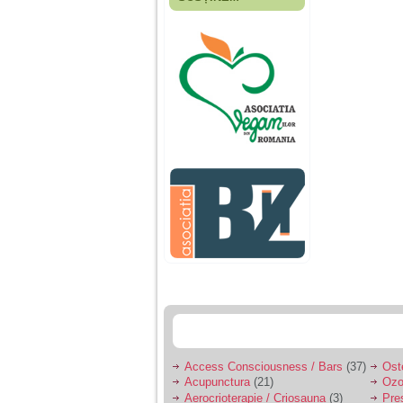
Fiica mea s-a nascut
cand eu aveam 17
ani, privind in urma
realizez cat de multe
greseli am facut in
educatia si cresterea
ei, am fost o mama
egoista, preocupata
de implinirea
profesionala, cand ea
era mica am neglijat-
o, ba chiar am fost si
agresiva, orice
greseala era taxata cu
o palma sau pedepse.
De 4 ani am o relatie
serioasa cu un barbat
in varsta de 32 de ani,
iar de aproximativ un
an jumate a inceput
sa se manifeste o
situatie care pe mine
ma deranjeaza.
Access Consciousness / Bars
(37)
Ost
Acupunctura
(21)
Ozo
Ma aflu aici pentru ca
Aerocrioterapie / Criosauna
(3)
Pre