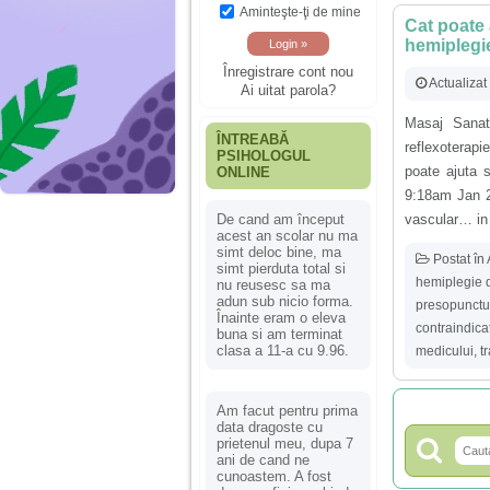
Aminteşte-ţi de mine
Cat poate 
hemiplegi
Înregistrare cont nou
Actualizat
Ai uitat parola?
Masaj Sanat
ÎNTREABĂ
reflexoterapi
PSIHOLOGUL
poate ajuta 
ONLINE
9:18am Jan 21
vascular… in 
De cand am început
acest an scolar nu ma
simt deloc bine, ma
Postat în
simt pierduta total si
hemiplegie 
nu reusesc sa ma
adun sub nicio forma.
presopunctu
Înainte eram o eleva
contraindicat
buna si am terminat
clasa a 11-a cu 9.96.
medicului
,
t
Am facut pentru prima
data dragoste cu
prietenul meu, dupa 7
ani de cand ne
cunoastem. A fost