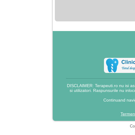
nimanui nu ii pasa de
mine. Din cauza asta
am inceput sa beau
alcool si am inceput
sa ma culc cu barbati
pentru bani.
DISCLAIMER: Terapeuti.ro nu isi asu
si utilizatori. Raspunsurile nu inlo
Continuand navig
Termeni
Cop