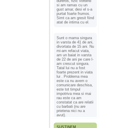
dureros, fizic vorbind
si am ramas cu un
gust amar, desi el s-a
purtat foarte frumos.
Simt ca am gresit fiind
atat de intima cu el.
Sunt o mama singura
in varsta de 41 de ani,
divortata de 15 ani. Nu
mi-am refacut viata,
am un baiat in varsta
de 22 de ani pe care l-
am crescut singura.
Tatal lui nu a fost
foarte prezent in viata
lui . Problema mea
este ca nu avem o
comunicare deschisa,
este tot timpul
impotriva mea si mai
rau este ca am
constatat ca are relatii
cu barbati (nu are
prietena nici nu a
avut).
SUSȚINEM