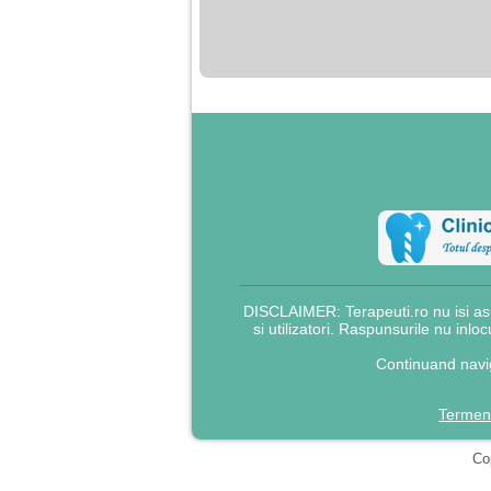
nimanui nu ii pasa de
mine. Din cauza asta
am inceput sa beau
alcool si am inceput
sa ma culc cu barbati
pentru bani.
DISCLAIMER: Terapeuti.ro nu isi asu
si utilizatori. Raspunsurile nu inlo
Continuand navig
Termeni
Cop