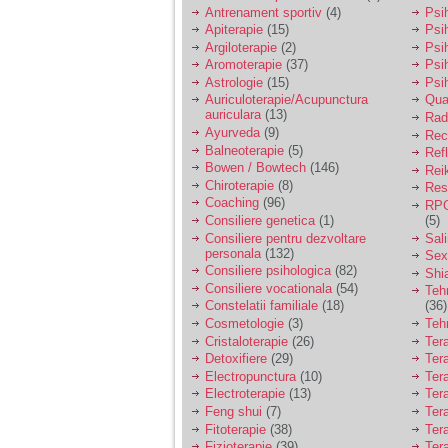
vreau sa stiu daca am
Antrenament sportiv
(4)
Psih
nevoie de un psiholog
Apiterapie
(15)
Psi
sau psihiatru.
Argiloterapie
(2)
Psi
Aromoterapie
(37)
Psi
Astrologie
(15)
Psi
Sunt casatorita, am
Auriculoterapie/Acupunctura
Qua
31 de ani si un copil in
auriculara
(13)
varsta de 2 ani care
Radi
mi-e lumina ochilor.
Ayurveda
(9)
Rec
De ceva timp simt ca
Balneoterapie
(5)
Ref
mi s-a adunat
Bowen / Bowtech
(146)
Rei
oboseala, o oboseala
Chiroterapie
(8)
Resp
cronica de care nu pot
Coaching
(96)
RPG
scapa si simt ca din
Consiliere genetica
(1)
(5)
cauza ei nu pot
controla nervii si
Consiliere pentru dezvoltare
Sal
cateodata are copilul
personala
(132)
Sex
de suferit.
Consiliere psihologica
(82)
Shi
Consiliere vocationala
(54)
Teh
Constelatii familiale
(18)
(36)
Am o bariera peste
Cosmetologie
(3)
Teh
care nu pot trece:
Cristaloterapie
(26)
Ter
prietena mea a ramas
Detoxifiere
(29)
Ter
insarcinata cu o fata.
Electropunctura
(10)
Ter
Am fost de comun
Electroterapie
(13)
Ter
acord sa facem un
copil, cu gandul ca e
Feng shui
(7)
Tera
baiat.
Fitoterapie
(38)
Ter
Fizioterapie
(39)
Ter