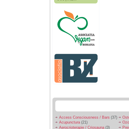
Fiica mea s-a nascut
cand eu aveam 17
ani, privind in urma
realizez cat de multe
greseli am facut in
educatia si cresterea
ei, am fost o mama
egoista, preocupata
de implinirea
profesionala, cand ea
era mica am neglijat-
o, ba chiar am fost si
agresiva, orice
greseala era taxata cu
o palma sau pedepse.
De 4 ani am o relatie
serioasa cu un barbat
in varsta de 32 de ani,
iar de aproximativ un
an jumate a inceput
sa se manifeste o
situatie care pe mine
ma deranjeaza.
Access Consciousness / Bars
(37)
Ost
Acupunctura
(21)
Ozo
Ma aflu aici pentru ca
Aerocrioterapie / Criosauna
(3)
Pre