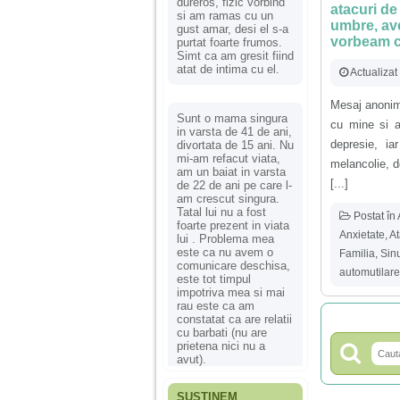
dureros, fizic vorbind
atacuri de
si am ramas cu un
umbre, ave
gust amar, desi el s-a
vorbeam cu
purtat foarte frumos.
Simt ca am gresit fiind
atat de intima cu el.
Actualiza
Mesaj anonim 
Sunt o mama singura
cu mine si a
in varsta de 41 de ani,
depresie, ia
divortata de 15 ani. Nu
mi-am refacut viata,
melancolie, 
am un baiat in varsta
[...]
de 22 de ani pe care l-
am crescut singura.
Tatal lui nu a fost
Postat în
foarte prezent in viata
Anxietate
,
At
lui . Problema mea
este ca nu avem o
Familia
,
Sin
comunicare deschisa,
automutilare
este tot timpul
impotriva mea si mai
rau este ca am
constatat ca are relatii
cu barbati (nu are
prietena nici nu a
avut).
SUSȚINEM