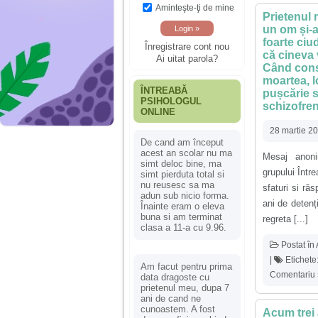
Aminteşte-ţi de mine
Prietenul 
un om și-a
foarte ciu
Înregistrare cont nou
că cineva 
Ai uitat parola?
Când cons
moartea, l
ÎNTREABĂ
pușcărie s
PSIHOLOGUL
schizofren
ONLINE
28 martie 2
De cand am început
acest an scolar nu ma
Mesaj anoni
simt deloc bine, ma
grupului Într
simt pierduta total si
nu reusesc sa ma
sfaturi si ră
adun sub nicio forma.
ani de detenț
Înainte eram o eleva
buna si am terminat
regreta [...]
clasa a 11-a cu 9.96.
Postat în
|
Etichete
Am facut pentru prima
Comentariu 
data dragoste cu
prietenul meu, dupa 7
ani de cand ne
cunoastem. A fost
Acum trei 