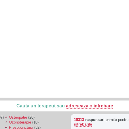
Cauta un terapeut sau
adreseaza o intrebare
7)
Osteopatie
(20)
19313
raspunsuri
primite pentr
Ozonoterapie
(10)
intrebarile
Presopunctura
(32)