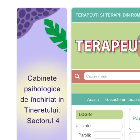
TERAPEUȚI ȘI TERAPII DIN RO
Acasa
Gaseste un terape
LOGIN
Pag
Utilizator:
Parolă: