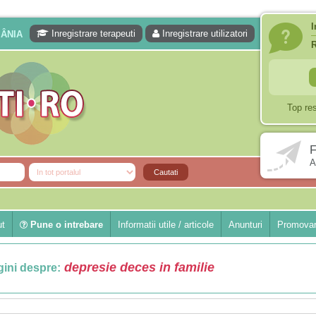
I
Inregistrare terapeuti
Inregistrare utilizatori
MÂNIA
Top re
F
A
ut
Pune o intrebare
Informatii utile / articole
Anunturi
Promovar
depresie deces in familie
ini despre: