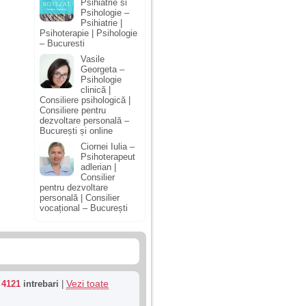
Psihiatrie si
Psihologie –
Psihiatrie |
Psihoterapie | Psihologie
– Bucuresti
Vasile
Georgeta –
Psihologie
clinică |
Consiliere psihologică |
Consiliere pentru
dezvoltare personală –
București și online
Ciornei Iulia –
Psihoterapeut
adlerian |
Consilier
pentru dezvoltare
personală | Consilier
vocațional – București
Vezi toate
u
4121
intrebari
|