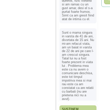
dureros, fizic vorbind
si am ramas cu un
gust amar, desi el s-a
purtat foarte frumos.
Simt ca am gresit fiind
atat de intima cu el.
Sunt o mama singura
in varsta de 41 de ani,
divortata de 15 ani. Nu
mi-am refacut viata,
am un baiat in varsta
de 22 de ani pe care l-
am crescut singura.
Tatal lui nu a fost
foarte prezent in viata
lui . Problema mea
este ca nu avem o
comunicare deschisa,
este tot timpul
impotriva mea si mai
rau este ca am
constatat ca are relatii
cu barbati (nu are
prietena nici nu a
avut).
SUSȚINEM