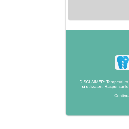
nimanui nu ii pasa de
mine. Din cauza asta
am inceput sa beau
alcool si am inceput
sa ma culc cu barbati
pentru bani.
DISCLAIMER: Terapeuti.ro nu
si utilizatori. Raspunsuril
Continu