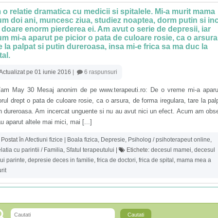
o relatie dramatica cu medicii si spitalele. Mi-a murit mama
m doi ani, muncesc ziua, studiez noaptea, dorm putin si in
doare enorm pierderea ei. Am avut o serie de depresii, iar
m mi-a aparut pe picior o pata de culoare rosie, ca o arsura
e la palpat si putin dureroasa, insa mi-e frica sa ma duc la
tal.
Actualizat pe 01 iunie 2016
|
6 raspunsuri
7am May 30 Mesaj anonim de pe www.terapeuti.ro: De o vreme mi-a aparu
orul drept o pata de culoare rosie, ca o arsura, de forma iregulara, tare la palp
n dureroasa. Am incercat unguente si nu au avut nici un efect. Acum am obs
u aparut altele mai mici, mai [...]
Postat în
Afectiuni fizice | Boala fizica
,
Depresie
,
Psiholog / psihoterapeut online
,
latia cu parintii / Familia
,
Sfatul terapeutului
|
Etichete:
decesul mamei
,
decesul
ui parinte
,
depresie deces in familie
,
frica de doctori
,
frica de spital
,
mama mea a
rit