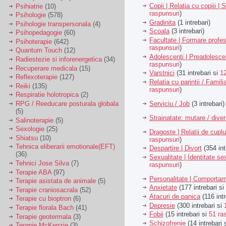
Copii | Relatia cu copiii | 
Psihiatrie
(10)
raspunsuri
)
Psihologie
(578)
Gradinita
(1 intrebari)
Psihologie transpersonala
(4)
Scoala
(3 intrebari)
Psihopedagogie
(60)
Facultate | Formare profes
Psihoterapie
(642)
raspunsuri
)
Quantum Touch
(12)
Adolescenti | Preadolesce
Radiestezie si inforenergetica
(34)
raspunsuri
)
Recuperare medicala
(15)
Varstnici
(31 intrebari si
1
Reflexoterapie
(127)
Relatia cu parintii / Famili
Reiki
(135)
raspunsuri
)
Respiratie holotropica
(2)
Serviciu / Job
(3 intrebari)
RPG / Reeducare posturala globala
(5)
Strainatate: mutare / dive
Salinoterapie
(5)
Sexologie
(25)
Dragoste | Relatii de cuplu
Shiatsu
(10)
raspunsuri
)
Tehnica eliberarii emotionale(EFT)
Despartire | Divort
(354 int
(36)
Sexualitate | Identitate se
Tehnici Jose Silva
(7)
raspunsuri
)
Terapie ABA
(97)
Personalitate | Comporta
Terapie asistata de animale
(5)
Anxietate
(177 intrebari si
Terapie craniosacrala
(52)
Atacuri de panica
(116 intr
Terapie cu bioptron
(6)
Depresie
(300 intrebari si
Terapie florala Bach
(41)
Fobii
(15 intrebari si
51 ra
Terapie geotermala
(3)
Schizofrenie
(14 intrebari 
Terapie McKenzie
(3)