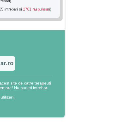
trebari)
5 intrebari si
2761 raspunsuri
)
cest site de catre terapeuti
rientare! Nu puneti intrebari
utilizarii.