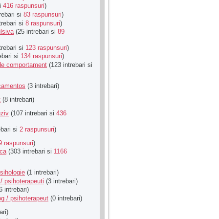
si
416 raspunsuri
)
rebari si
83 raspunsuri
)
trebari si
8 raspunsuri
)
lsiva
(25 intrebari si
89
trebari si
123 raspunsuri
)
ebari si
134 raspunsuri
)
u de comportament
(123 intrebari si
icamentos
(3 intrebari)
t
(8 intrebari)
ziv
(107 intrebari si
436
ebari si
2 raspunsuri
)
9 raspunsuri
)
ica
(303 intrebari si
1166
sihologie
(1 intrebari)
/ psihoterapeuti
(3 intrebari)
6 intrebari)
g / psihoterapeut
(0 intrebari)
ari)