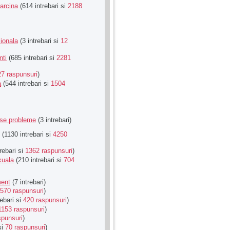
Sarcina
(614 intrebari si
2188
ionala
(3 intrebari si
12
nti
(685 intrebari si
2281
27 raspunsuri
)
a
(544 intrebari si
1504
rse probleme
(3 intrebari)
(1130 intrebari si
4250
rebari si
1362 raspunsuri
)
xuala
(210 intrebari si
704
ment
(7 intrebari)
570 raspunsuri
)
ebari si
420 raspunsuri
)
1153 raspunsuri
)
spunsuri
)
si
70 raspunsuri
)