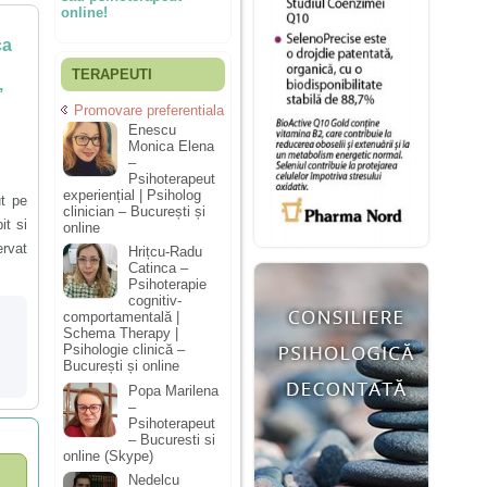
online!
ca
TERAPEUTI
,
Promovare preferentiala
Enescu
Monica Elena
–
Psihoterapeut
experiențial | Psiholog
t pe
clinician – București și
it si
online
ervat
Hrițcu-Radu
Catinca –
Psihoterapie
cognitiv-
comportamentală |
Schema Therapy |
Psihologie clinică –
București și online
Popa Marilena
–
Psihoterapeut
– Bucuresti si
online (Skype)
Nedelcu