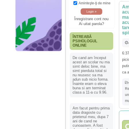
Aminteşte-ţi de mine
Am 
acu
ma 
Înregistrare cont nou
acu
Ai uitat parola?
tar
spi
ÎNTREABĂ
PSIHOLOGUL
ONLINE
6:3
De cand am început
pici
acest an scolar nu ma
puti
simt deloc bine, ma
simt pierduta total si
ca a
nu reusesc sa ma
adun sub nicio forma.
Înainte eram o eleva
buna si am terminat
Re
clasa a 11-a cu 9.96.
un
mu
Am facut pentru prima
data dragoste cu
prietenul meu, dupa 7
ani de cand ne
cunoastem. A fost