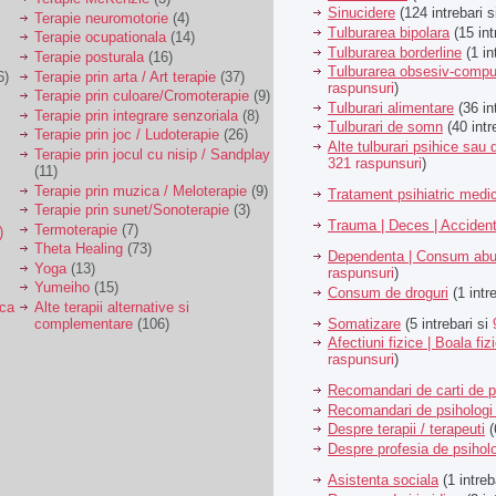
Sinucidere
(124 intrebari 
Terapie neuromotorie
(4)
Tulburarea bipolara
(15 int
Terapie ocupationala
(14)
Tulburarea borderline
(1 in
Terapie posturala
(16)
Tulburarea obsesiv-compu
6)
Terapie prin arta / Art terapie
(37)
raspunsuri
)
Terapie prin culoare/Cromoterapie
(9)
Tulburari alimentare
(36 in
Terapie prin integrare senzoriala
(8)
Tulburari de somn
(40 intr
Terapie prin joc / Ludoterapie
(26)
Alte tulburari psihice sa
Terapie prin jocul cu nisip / Sandplay
321 raspunsuri
)
(11)
Terapie prin muzica / Meloterapie
(9)
Tratament psihiatric med
Terapie prin sunet/Sonoterapie
(3)
Trauma | Deces | Acciden
Termoterapie
(7)
)
Theta Healing
(73)
Dependenta | Consum abu
Yoga
(13)
raspunsuri
)
Yumeiho
(15)
Consum de droguri
(1 intr
ica
Alte terapii alternative si
Somatizare
(5 intrebari si
complementare
(106)
Afectiuni fizice | Boala fiz
raspunsuri
)
Recomandari de carti de p
Recomandari de psihologi 
Despre terapii / terapeuti
(
Despre profesia de psiholo
Asistenta sociala
(1 intreb