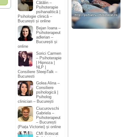
Cătălin –
Psihoterapie
psihanalitică |
Psihologie clinică –
București și online
Bejan Ioana –
Psihoterapeut
adlerian –
București și
online
Sorici Carmen
– Psihoterapie
| Hipnoza |
NLP |
Consiliere SleepTalk –
Bucuresti
Golea Alina –
Consiliere
psihologică |
Psiholog
clinician – București
Ciucurovschi
Gabriela –
Psihoterapeut
– București
(Piața Victoriei) și online
CMI Botezat