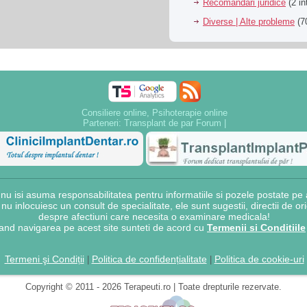
Recomandari juridice
(2 in
Diverse | Alte probleme
(70
Consiliere online, Psihoterapie online
Parteneri:
Transplant de par Forum
|
 isi asuma responsabilitatea pentru informatiile si pozele postate pe a
e nu inlocuiesc un consult de specialitate, ele sunt sugestii, directii de o
despre afectiuni care necesita o examinare medicala!
and navigarea pe acest site sunteti de acord cu
Termenii si Conditiile
Termeni şi Condiții
Politica de confidențialitate
Politica de cookie-uri
|
|
Copyright © 2011 - 2026 Terapeuti.ro | Toate drepturile rezervate.