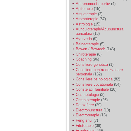
vreau sa stiu daca am
Antrenament sportiv
(4)
nevoie de un psiholog
Apiterapie
(15)
sau psihiatru.
Argiloterapie
(2)
Aromoterapie
(37)
Astrologie
(15)
Sunt casatorita, am
Auriculoterapie/Acupunctura
31 de ani si un copil in
auriculara
(13)
varsta de 2 ani care
mi-e lumina ochilor.
Ayurveda
(9)
De ceva timp simt ca
Balneoterapie
(5)
mi s-a adunat
Bowen / Bowtech
(146)
oboseala, o oboseala
Chiroterapie
(8)
cronica de care nu pot
Coaching
(96)
scapa si simt ca din
Consiliere genetica
(1)
cauza ei nu pot
controla nervii si
Consiliere pentru dezvoltare
cateodata are copilul
personala
(132)
de suferit.
Consiliere psihologica
(82)
Consiliere vocationala
(54)
Constelatii familiale
(18)
Am o bariera peste
Cosmetologie
(3)
care nu pot trece:
Cristaloterapie
(26)
prietena mea a ramas
Detoxifiere
(29)
insarcinata cu o fata.
Electropunctura
(10)
Am fost de comun
Electroterapie
(13)
acord sa facem un
copil, cu gandul ca e
Feng shui
(7)
baiat.
Fitoterapie
(38)
Fizioterapie
(39)