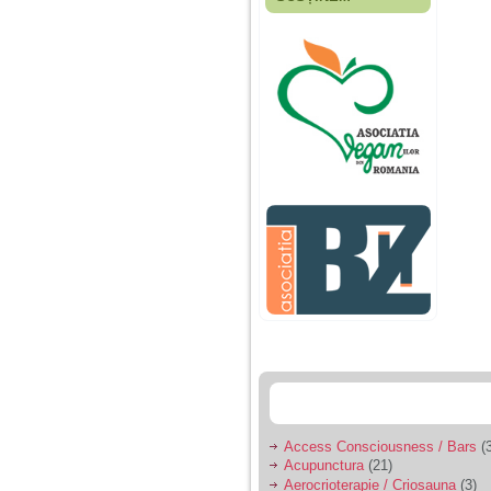
Fiica mea s-a nascut
cand eu aveam 17
ani, privind in urma
realizez cat de multe
greseli am facut in
educatia si cresterea
ei, am fost o mama
egoista, preocupata
de implinirea
profesionala, cand ea
era mica am neglijat-
o, ba chiar am fost si
agresiva, orice
greseala era taxata cu
o palma sau pedepse.
De 4 ani am o relatie
serioasa cu un barbat
in varsta de 32 de ani,
iar de aproximativ un
an jumate a inceput
sa se manifeste o
situatie care pe mine
ma deranjeaza.
Access Consciousness / Bars
(3
Acupunctura
(21)
Ma aflu aici pentru ca
Aerocrioterapie / Criosauna
(3)