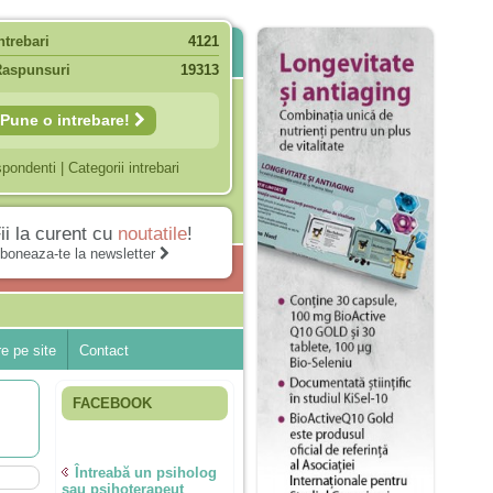
ntrebari
4121
Raspunsuri
19313
Pune o intrebare!
spondenti
|
Categorii intrebari
ii la curent cu
noutatile
!
boneaza-te la newsletter
e pe site
Contact
FACEBOOK
Întreabă un psiholog
sau psihoterapeut