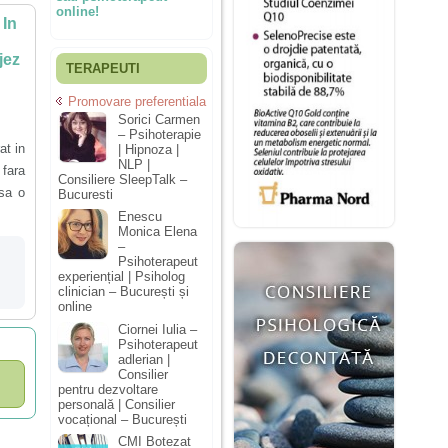
online!
 In
jez
TERAPEUTI
Promovare preferentiala
Sorici Carmen
– Psihoterapie
at in
| Hipnoza |
NLP |
 fara
Consiliere SleepTalk –
 sa o
Bucuresti
Enescu
Monica Elena
–
Psihoterapeut
experiențial | Psiholog
clinician – București și
online
Ciornei Iulia –
Psihoterapeut
adlerian |
Consilier
pentru dezvoltare
personală | Consilier
vocațional – București
CMI Botezat