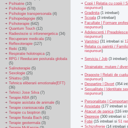
Copii | Relatia cu copiii | 
Psihiatrie
(10)
raspunsuri
)
Psihologie
(578)
Gradinita
(1 intrebari)
Psihologie transpersonala
(4)
Scoala
(3 intrebari)
Psihopedagogie
(60)
Facultate | Formare profes
Psihoterapie
(642)
raspunsuri
)
Quantum Touch
(12)
Adolescenti | Preadolesce
Radiestezie si inforenergetica
(34)
raspunsuri
)
Recuperare medicala
(15)
Varstnici
(31 intrebari si
1
Reflexoterapie
(127)
Relatia cu parintii / Famili
Reiki
(135)
raspunsuri
)
Respiratie holotropica
(2)
Serviciu / Job
(3 intrebari)
RPG / Reeducare posturala globala
(5)
Strainatate: mutare / dive
Salinoterapie
(5)
Sexologie
(25)
Dragoste | Relatii de cuplu
Shiatsu
(10)
raspunsuri
)
Tehnica eliberarii emotionale(EFT)
Despartire | Divort
(354 int
(36)
Sexualitate | Identitate se
Tehnici Jose Silva
(7)
raspunsuri
)
Terapie ABA
(97)
Personalitate | Comporta
Terapie asistata de animale
(5)
Anxietate
(177 intrebari si
Terapie craniosacrala
(52)
Atacuri de panica
(116 intr
Terapie cu bioptron
(6)
Depresie
(300 intrebari si
Terapie florala Bach
(41)
Fobii
(15 intrebari si
51 ra
Terapie geotermala
(3)
Schizofrenie
(14 intrebari 
Terapie McKenzie
(3)