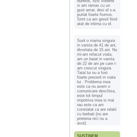
dureros, fizic vorbind
si am ramas cu un
gust amar, desi el s-a
purtat foarte frumos.
Simt ca am gresit fiind
atat de intima cu el.
Sunt o mama singura
in varsta de 41 de ani,
divortata de 15 ani. Nu
mi-am refacut viata,
am un baiat in varsta
de 22 de ani pe care l-
am crescut singura.
Tatal lui nu a fost
foarte prezent in viata
lui . Problema mea
este ca nu avem o
comunicare deschisa,
este tot timpul
impotriva mea si mai
rau este ca am
constatat ca are relatii
cu barbati (nu are
prietena nici nu a
avut).
SUSȚINEM