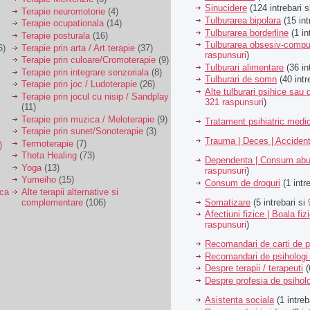
Sinucidere
(124 intrebari 
Terapie neuromotorie
(4)
Tulburarea bipolara
(15 int
Terapie ocupationala
(14)
Tulburarea borderline
(1 in
Terapie posturala
(16)
Tulburarea obsesiv-compu
6)
Terapie prin arta / Art terapie
(37)
raspunsuri
)
Terapie prin culoare/Cromoterapie
(9)
Tulburari alimentare
(36 in
Terapie prin integrare senzoriala
(8)
Tulburari de somn
(40 intr
Terapie prin joc / Ludoterapie
(26)
Alte tulburari psihice sa
Terapie prin jocul cu nisip / Sandplay
321 raspunsuri
)
(11)
Terapie prin muzica / Meloterapie
(9)
Tratament psihiatric med
Terapie prin sunet/Sonoterapie
(3)
Trauma | Deces | Acciden
Termoterapie
(7)
)
Theta Healing
(73)
Dependenta | Consum abu
Yoga
(13)
raspunsuri
)
Yumeiho
(15)
Consum de droguri
(1 intr
ica
Alte terapii alternative si
Somatizare
(5 intrebari si
complementare
(106)
Afectiuni fizice | Boala fiz
raspunsuri
)
Recomandari de carti de p
Recomandari de psihologi 
Despre terapii / terapeuti
(
Despre profesia de psiholo
Asistenta sociala
(1 intreb