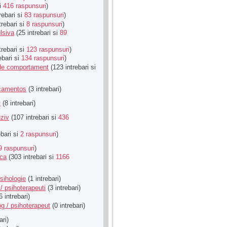
si
416 raspunsuri
)
rebari si
83 raspunsuri
)
trebari si
8 raspunsuri
)
lsiva
(25 intrebari si
89
trebari si
123 raspunsuri
)
ebari si
134 raspunsuri
)
u de comportament
(123 intrebari si
icamentos
(3 intrebari)
t
(8 intrebari)
ziv
(107 intrebari si
436
ebari si
2 raspunsuri
)
9 raspunsuri
)
ica
(303 intrebari si
1166
sihologie
(1 intrebari)
/ psihoterapeuti
(3 intrebari)
6 intrebari)
g / psihoterapeut
(0 intrebari)
ari)