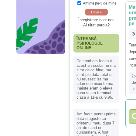
Aminteşte-ţi de mine
Mam
urm
pre
Înregistrare cont nou
pe
Ai uitat parola?
ÎNTREABĂ
PSIHOLOGUL
Ter
ONLINE
dep
ser
De cand am început
incu
acest an scolar nu ma
simt deloc bine, ma
simt pierduta total si
nu reusesc sa ma
de
adun sub nicio forma.
Înainte eram o eleva
si
buna si am terminat
clasa a 11-a cu 9.96.
Am facut pentru prima
data dragoste cu
prietenul meu, dupa 7
ani de cand ne
cunoastem. A fost