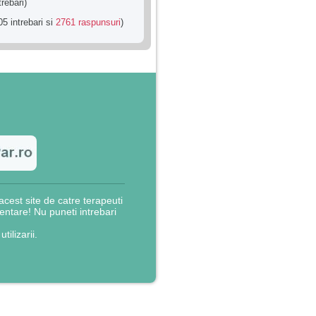
trebari)
5 intrebari si
2761 raspunsuri
)
cest site de catre terapeuti
rientare! Nu puneti intrebari
utilizarii.