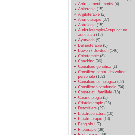
vreau sa stiu daca am
Antrenament sportiv
(4)
nevoie de un psiholog
Apiterapie
(15)
sau psihiatru.
Argiloterapie
(2)
Aromoterapie
(37)
Astrologie
(15)
Sunt casatorita, am
Auriculoterapie/Acupunctura
31 de ani si un copil in
auriculara
(13)
varsta de 2 ani care
mi-e lumina ochilor.
Ayurveda
(9)
De ceva timp simt ca
Balneoterapie
(5)
mi s-a adunat
Bowen / Bowtech
(146)
oboseala, o oboseala
Chiroterapie
(8)
cronica de care nu pot
Coaching
(96)
scapa si simt ca din
Consiliere genetica
(1)
cauza ei nu pot
controla nervii si
Consiliere pentru dezvoltare
cateodata are copilul
personala
(132)
de suferit.
Consiliere psihologica
(82)
Consiliere vocationala
(54)
Constelatii familiale
(18)
Am o bariera peste
Cosmetologie
(3)
care nu pot trece:
Cristaloterapie
(26)
prietena mea a ramas
Detoxifiere
(29)
insarcinata cu o fata.
Electropunctura
(10)
Am fost de comun
Electroterapie
(13)
acord sa facem un
copil, cu gandul ca e
Feng shui
(7)
baiat.
Fitoterapie
(38)
Fizioterapie
(39)