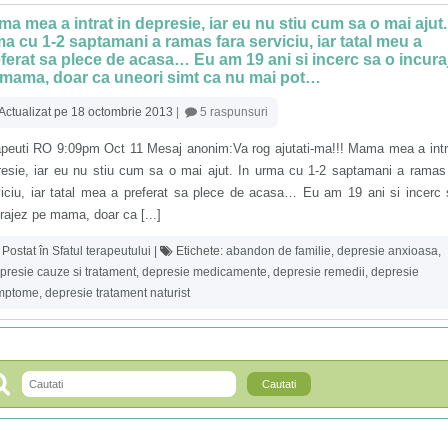
a mea a intrat in depresie, iar eu nu stiu cum sa o mai ajut.
a cu 1-2 saptamani a ramas fara serviciu, iar tatal meu a
ferat sa plece de acasa… Eu am 19 ani si incerc sa o incura
 mama, doar ca uneori simt ca nu mai pot…
Actualizat pe 18 octombrie 2013
|
5 raspunsuri
apeuti RO 9:09pm Oct 11 Mesaj anonim:Va rog ajutati-ma!!! Mama mea a intr
resie, iar eu nu stiu cum sa o mai ajut. In urma cu 1-2 saptamani a ramas
viciu, iar tatal mea a preferat sa plece de acasa… Eu am 19 ani si incerc
rajez pe mama, doar ca [...]
Postat în
Sfatul terapeutului
|
Etichete:
abandon de familie
,
depresie anxioasa
,
presie cauze si tratament
,
depresie medicamente
,
depresie remedii
,
depresie
mptome
,
depresie tratament naturist