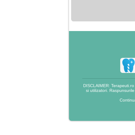
nimanui nu ii pasa de
mine. Din cauza asta
am inceput sa beau
alcool si am inceput
sa ma culc cu barbati
pentru bani.
DISCLAIMER: Terapeuti.ro nu
si utilizatori. Raspunsuril
Continu