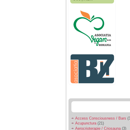
Fiica mea s-a nascut
cand eu aveam 17
ani, privind in urma
realizez cat de multe
greseli am facut in
educatia si cresterea
ei, am fost o mama
egoista, preocupata
de implinirea
profesionala, cand ea
era mica am neglijat-
o, ba chiar am fost si
agresiva, orice
greseala era taxata cu
o palma sau pedepse.
De 4 ani am o relatie
serioasa cu un barbat
in varsta de 32 de ani,
iar de aproximativ un
an jumate a inceput
sa se manifeste o
situatie care pe mine
ma deranjeaza.
Access Consciousness / Bars
(3
Acupunctura
(21)
Ma aflu aici pentru ca
Aerocrioterapie / Criosauna
(3)