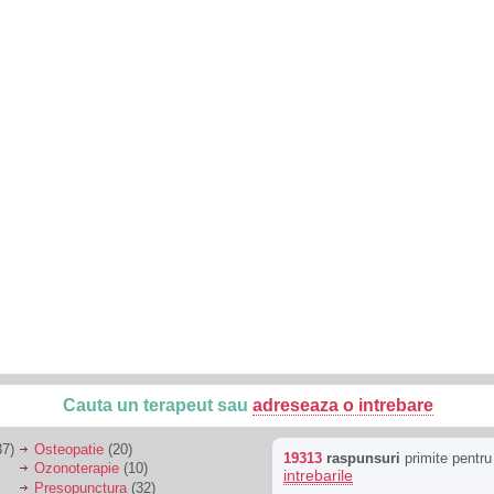
Cauta un terapeut sau
adreseaza o intrebare
7)
Osteopatie
(20)
19313
raspunsuri
primite pentr
Ozonoterapie
(10)
intrebarile
Presopunctura
(32)