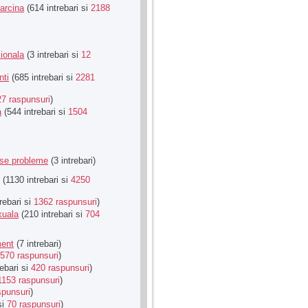
Sarcina
(614 intrebari si
2188
ionala
(3 intrebari si
12
nti
(685 intrebari si
2281
27 raspunsuri
)
a
(544 intrebari si
1504
rse probleme
(3 intrebari)
(1130 intrebari si
4250
rebari si
1362 raspunsuri
)
xuala
(210 intrebari si
704
ment
(7 intrebari)
570 raspunsuri
)
ebari si
420 raspunsuri
)
1153 raspunsuri
)
spunsuri
)
si
70 raspunsuri
)