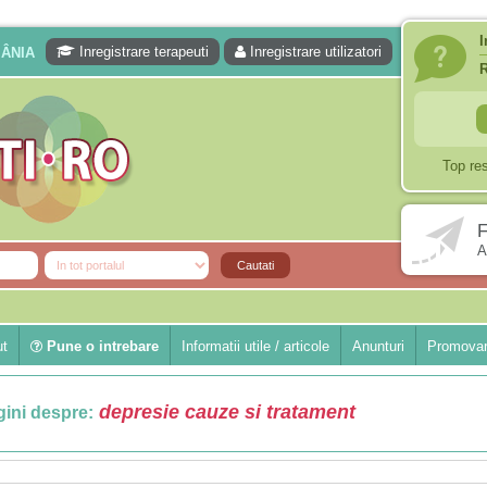
I
Inregistrare terapeuti
Inregistrare utilizatori
MÂNIA
Top re
F
A
ut
Pune o intrebare
Informatii utile / articole
Anunturi
Promovar
depresie cauze si tratament
ini despre: