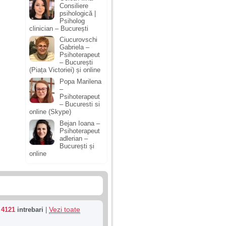
Consiliere
psihologică |
Psiholog
clinician – București
Ciucurovschi
Gabriela –
Psihoterapeut
– București
(Piața Victoriei) și online
Popa Marilena
–
Psihoterapeut
– Bucuresti si
online (Skype)
Bejan Ioana –
Psihoterapeut
adlerian –
București și
online
Vezi toate
u
4121
intrebari
|