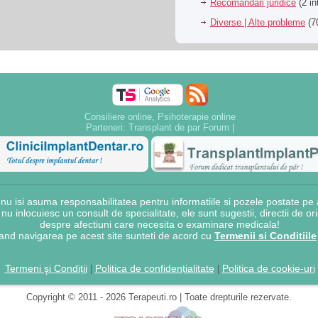
Recomandari juridice
(2 in
Diverse | Alte probleme
(70
Consiliere online, Psihoterapie online
Parteneri:
Transplant de par Forum
|
 isi asuma responsabilitatea pentru informatiile si pozele postate pe a
e nu inlocuiesc un consult de specialitate, ele sunt sugestii, directii de o
despre afectiuni care necesita o examinare medicala!
and navigarea pe acest site sunteti de acord cu
Termenii si Conditiile
Termeni şi Condiții
Politica de confidențialitate
Politica de cookie-uri
|
|
Copyright © 2011 - 2026 Terapeuti.ro | Toate drepturile rezervate.