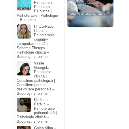
Psihiatrie si
Psihologie –
Psihiatrie |
Psihoterapie | Psihologie
– Bucuresti
Hrițcu-Radu
Catinca –
Psihoterapie
cognitiv-
comportamentală |
Schema Therapy |
Psihologie clinică –
București și online
Vasile
Georgeta –
Psihologie
clinică |
Consiliere psihologică |
Consiliere pentru
dezvoltare personală –
București și online
Nedelcu
Cătălin –
Psihoterapie
psihanalitică |
Psihologie clinică –
București și online
Golea Alina –