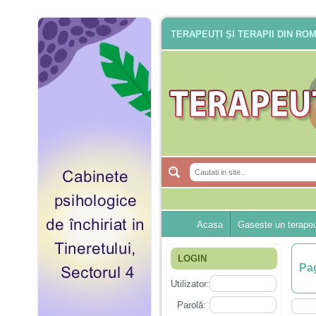
TERAPEUȚI ȘI TERAPII DIN RO
Acasa
Gaseste un terape
LOGIN
Pag
Utilizator:
Parolă: