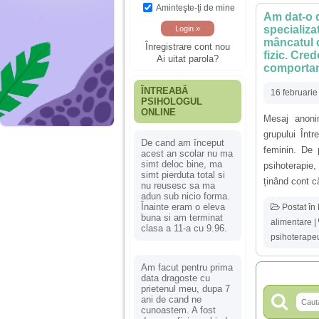
Aminteşte-ţi de mine
Am dat-o d
specializat
mâncatul c
Înregistrare cont nou
fizic. Cre
Ai uitat parola?
comporta
ÎNTREABĂ
16 februari
PSIHOLOGUL
ONLINE
Mesaj anoni
grupului Înt
De cand am început
feminin. De 
acest an scolar nu ma
simt deloc bine, ma
psihoterapie,
simt pierduta total si
ținând cont c
nu reusesc sa ma
adun sub nicio forma.
Înainte eram o eleva
Postat în
buna si am terminat
alimentare
|
clasa a 11-a cu 9.96.
psihoterapeu
Am facut pentru prima
data dragoste cu
prietenul meu, dupa 7
ani de cand ne
cunoastem. A fost