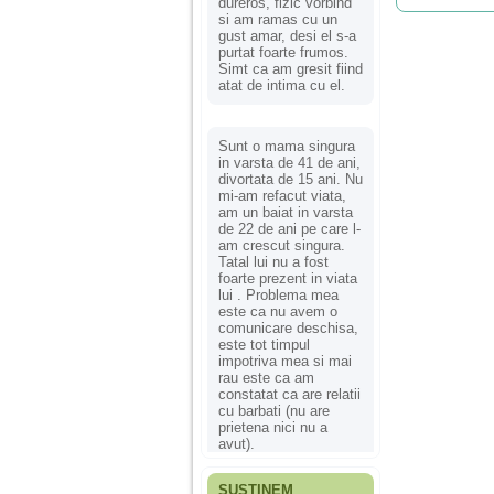
dureros, fizic vorbind
si am ramas cu un
gust amar, desi el s-a
purtat foarte frumos.
Simt ca am gresit fiind
atat de intima cu el.
Sunt o mama singura
in varsta de 41 de ani,
divortata de 15 ani. Nu
mi-am refacut viata,
am un baiat in varsta
de 22 de ani pe care l-
am crescut singura.
Tatal lui nu a fost
foarte prezent in viata
lui . Problema mea
este ca nu avem o
comunicare deschisa,
este tot timpul
impotriva mea si mai
rau este ca am
constatat ca are relatii
cu barbati (nu are
prietena nici nu a
avut).
SUSȚINEM