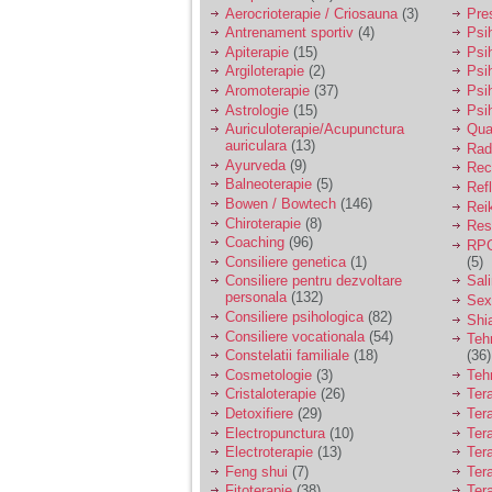
vreau sa stiu daca am
Aerocrioterapie / Criosauna
(3)
Pre
nevoie de un psiholog
Antrenament sportiv
(4)
Psih
sau psihiatru.
Apiterapie
(15)
Psi
Argiloterapie
(2)
Psi
Aromoterapie
(37)
Psi
Sunt casatorita, am
Astrologie
(15)
Psi
31 de ani si un copil in
varsta de 2 ani care
Auriculoterapie/Acupunctura
Qua
mi-e lumina ochilor.
auriculara
(13)
Radi
De ceva timp simt ca
Ayurveda
(9)
Rec
mi s-a adunat
Balneoterapie
(5)
Ref
oboseala, o oboseala
Bowen / Bowtech
(146)
Rei
cronica de care nu pot
Chiroterapie
(8)
Resp
scapa si simt ca din
Coaching
(96)
cauza ei nu pot
RPG
controla nervii si
Consiliere genetica
(1)
(5)
cateodata are copilul
Consiliere pentru dezvoltare
Sal
de suferit.
personala
(132)
Sex
Consiliere psihologica
(82)
Shi
Consiliere vocationala
(54)
Teh
Am o bariera peste
Constelatii familiale
(18)
(36)
care nu pot trece:
Cosmetologie
(3)
Teh
prietena mea a ramas
Cristaloterapie
(26)
Ter
insarcinata cu o fata.
Detoxifiere
(29)
Ter
Am fost de comun
Electropunctura
(10)
Ter
acord sa facem un
copil, cu gandul ca e
Electroterapie
(13)
Ter
baiat.
Feng shui
(7)
Tera
Fitoterapie
(38)
Ter