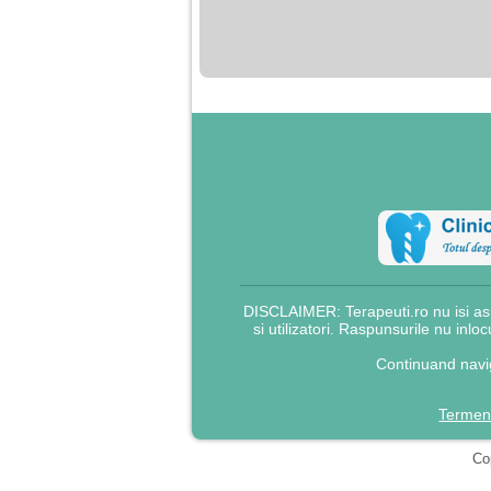
nimanui nu ii pasa de
mine. Din cauza asta
am inceput sa beau
alcool si am inceput
sa ma culc cu barbati
pentru bani.
DISCLAIMER: Terapeuti.ro nu isi asu
si utilizatori. Raspunsurile nu inlo
Continuand navig
Termeni
Cop