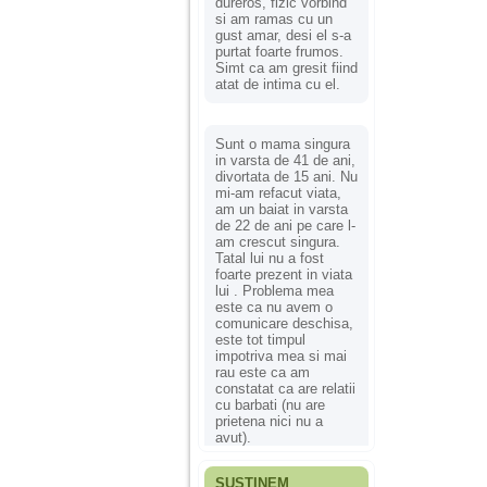
dureros, fizic vorbind
si am ramas cu un
gust amar, desi el s-a
purtat foarte frumos.
Simt ca am gresit fiind
atat de intima cu el.
Sunt o mama singura
in varsta de 41 de ani,
divortata de 15 ani. Nu
mi-am refacut viata,
am un baiat in varsta
de 22 de ani pe care l-
am crescut singura.
Tatal lui nu a fost
foarte prezent in viata
lui . Problema mea
este ca nu avem o
comunicare deschisa,
este tot timpul
impotriva mea si mai
rau este ca am
constatat ca are relatii
cu barbati (nu are
prietena nici nu a
avut).
SUSȚINEM