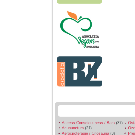
Fiica mea s-a nascut
cand eu aveam 17
ani, privind in urma
realizez cat de multe
greseli am facut in
educatia si cresterea
ei, am fost o mama
egoista, preocupata
de implinirea
profesionala, cand ea
era mica am neglijat-
o, ba chiar am fost si
agresiva, orice
greseala era taxata cu
o palma sau pedepse.
De 4 ani am o relatie
serioasa cu un barbat
in varsta de 32 de ani,
iar de aproximativ un
an jumate a inceput
sa se manifeste o
situatie care pe mine
ma deranjeaza.
Access Consciousness / Bars
(37)
Ost
Acupunctura
(21)
Ozo
Ma aflu aici pentru ca
Aerocrioterapie / Criosauna
(3)
Pre