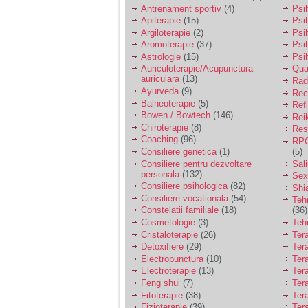
vreau sa stiu daca am
Antrenament sportiv
(4)
Psih
nevoie de un psiholog
Apiterapie
(15)
Psi
sau psihiatru.
Argiloterapie
(2)
Psi
Aromoterapie
(37)
Psi
Astrologie
(15)
Psi
Sunt casatorita, am
Auriculoterapie/Acupunctura
Qua
31 de ani si un copil in
auriculara
(13)
varsta de 2 ani care
Radi
mi-e lumina ochilor.
Ayurveda
(9)
Rec
De ceva timp simt ca
Balneoterapie
(5)
Ref
mi s-a adunat
Bowen / Bowtech
(146)
Rei
oboseala, o oboseala
Chiroterapie
(8)
Resp
cronica de care nu pot
Coaching
(96)
RPG
scapa si simt ca din
Consiliere genetica
(1)
(5)
cauza ei nu pot
controla nervii si
Consiliere pentru dezvoltare
Sal
cateodata are copilul
personala
(132)
Sex
de suferit.
Consiliere psihologica
(82)
Shi
Consiliere vocationala
(54)
Teh
Constelatii familiale
(18)
(36)
Am o bariera peste
Cosmetologie
(3)
Teh
care nu pot trece:
Cristaloterapie
(26)
Ter
prietena mea a ramas
Detoxifiere
(29)
Ter
insarcinata cu o fata.
Electropunctura
(10)
Ter
Am fost de comun
Electroterapie
(13)
Ter
acord sa facem un
copil, cu gandul ca e
Feng shui
(7)
Tera
baiat.
Fitoterapie
(38)
Ter
Fizioterapie
(39)
Ter