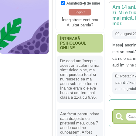
Aminteşte-ţi de mine
Am 14 ani.
zi. Mi-e f
mai mică. 
Înregistrare cont nou
mor.
Ai uitat parola?
09 august 2
ÎNTREABĂ
PSIHOLOGUL
Mesaj anonim,
ONLINE
mei se ceartă
că nu o să ma
De cand am început
aud îmi vine s
acest an scolar nu ma
simt deloc bine, ma
simt pierduta total si
Postat în
nu reusesc sa ma
parintii / Fam
adun sub nicio forma.
Înainte eram o eleva
online gratui
buna si am terminat
clasa a 11-a cu 9.96.
Am facut pentru prima
data dragoste cu
prietenul meu, dupa 7
ani de cand ne
cunoastem. A fost