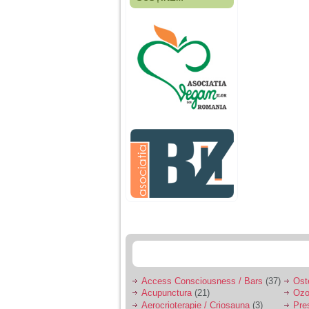
Fiica mea s-a nascut
cand eu aveam 17
ani, privind in urma
realizez cat de multe
greseli am facut in
educatia si cresterea
ei, am fost o mama
egoista, preocupata
de implinirea
profesionala, cand ea
era mica am neglijat-
o, ba chiar am fost si
agresiva, orice
greseala era taxata cu
o palma sau pedepse.
De 4 ani am o relatie
serioasa cu un barbat
in varsta de 32 de ani,
iar de aproximativ un
an jumate a inceput
sa se manifeste o
situatie care pe mine
ma deranjeaza.
Access Consciousness / Bars
(37)
Ost
Acupunctura
(21)
Ozo
Ma aflu aici pentru ca
Aerocrioterapie / Criosauna
(3)
Pre