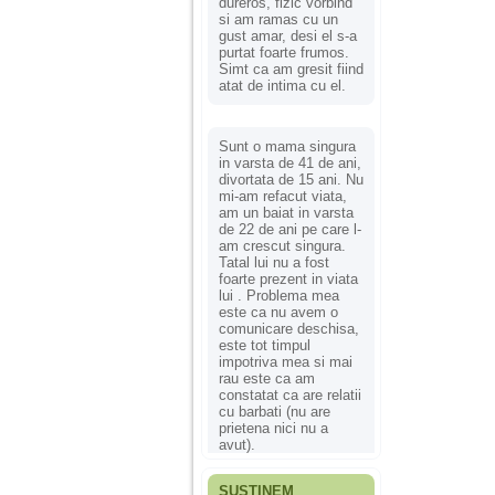
dureros, fizic vorbind
si am ramas cu un
gust amar, desi el s-a
purtat foarte frumos.
Simt ca am gresit fiind
atat de intima cu el.
Sunt o mama singura
in varsta de 41 de ani,
divortata de 15 ani. Nu
mi-am refacut viata,
am un baiat in varsta
de 22 de ani pe care l-
am crescut singura.
Tatal lui nu a fost
foarte prezent in viata
lui . Problema mea
este ca nu avem o
comunicare deschisa,
este tot timpul
impotriva mea si mai
rau este ca am
constatat ca are relatii
cu barbati (nu are
prietena nici nu a
avut).
SUSȚINEM