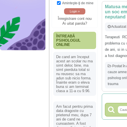
Aminteşte-ţi de mine
Matusa me
un soc emo
neputand s
Înregistrare cont nou
Ai uitat parola?
Actualiza
ÎNTREABĂ
Terapeuti R
PSIHOLOGUL
problema cu 
ONLINE
de ani, si in
a fost diagno
De cand am început
acest an scolar nu ma
simt deloc bine, ma
Postat în
simt pierduta total si
cauze amne
nu reusesc sa ma
psiholog onl
adun sub nicio forma.
Înainte eram o eleva
trauma
buna si am terminat
clasa a 11-a cu 9.96.
Am facut pentru prima
data dragoste cu
prietenul meu, dupa 7
ani de cand ne
cunoastem. A fost