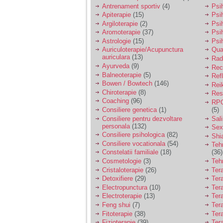
vreau sa stiu daca am
Antrenament sportiv
(4)
Psih
nevoie de un psiholog
Apiterapie
(15)
Psi
sau psihiatru.
Argiloterapie
(2)
Psi
Aromoterapie
(37)
Psi
Astrologie
(15)
Psi
Sunt casatorita, am
Auriculoterapie/Acupunctura
Qua
31 de ani si un copil in
auriculara
(13)
varsta de 2 ani care
Radi
mi-e lumina ochilor.
Ayurveda
(9)
Rec
De ceva timp simt ca
Balneoterapie
(5)
Ref
mi s-a adunat
Bowen / Bowtech
(146)
Rei
oboseala, o oboseala
Chiroterapie
(8)
Resp
cronica de care nu pot
Coaching
(96)
RPG
scapa si simt ca din
Consiliere genetica
(1)
(5)
cauza ei nu pot
controla nervii si
Consiliere pentru dezvoltare
Sal
cateodata are copilul
personala
(132)
Sex
de suferit.
Consiliere psihologica
(82)
Shi
Consiliere vocationala
(54)
Teh
Constelatii familiale
(18)
(36)
Am o bariera peste
Cosmetologie
(3)
Teh
care nu pot trece:
Cristaloterapie
(26)
Ter
prietena mea a ramas
Detoxifiere
(29)
Ter
insarcinata cu o fata.
Electropunctura
(10)
Ter
Am fost de comun
Electroterapie
(13)
Ter
acord sa facem un
copil, cu gandul ca e
Feng shui
(7)
Tera
baiat.
Fitoterapie
(38)
Ter
Fizioterapie
(39)
Ter