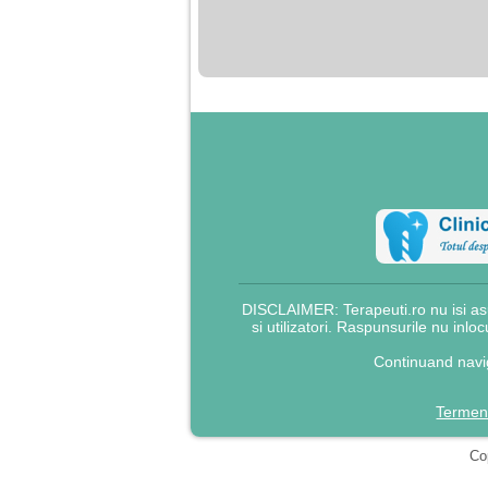
nimanui nu ii pasa de
mine. Din cauza asta
am inceput sa beau
alcool si am inceput
sa ma culc cu barbati
pentru bani.
DISCLAIMER: Terapeuti.ro nu isi asu
si utilizatori. Raspunsurile nu inlo
Continuand navig
Termeni
Cop