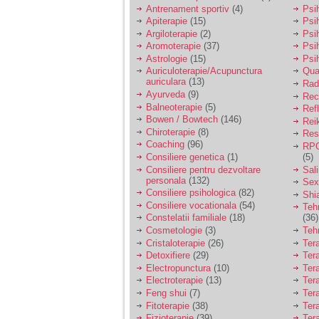
vreau sa stiu daca am
Antrenament sportiv
(4)
Psih
nevoie de un psiholog
Apiterapie
(15)
Psi
sau psihiatru.
Argiloterapie
(2)
Psi
Aromoterapie
(37)
Psi
Astrologie
(15)
Psi
Sunt casatorita, am
Auriculoterapie/Acupunctura
Qua
31 de ani si un copil in
auriculara
(13)
varsta de 2 ani care
Radi
mi-e lumina ochilor.
Ayurveda
(9)
Rec
De ceva timp simt ca
Balneoterapie
(5)
Ref
mi s-a adunat
Bowen / Bowtech
(146)
Rei
oboseala, o oboseala
Chiroterapie
(8)
Resp
cronica de care nu pot
Coaching
(96)
RPG
scapa si simt ca din
Consiliere genetica
(1)
(5)
cauza ei nu pot
controla nervii si
Consiliere pentru dezvoltare
Sal
cateodata are copilul
personala
(132)
Sex
de suferit.
Consiliere psihologica
(82)
Shi
Consiliere vocationala
(54)
Teh
Constelatii familiale
(18)
(36)
Am o bariera peste
Cosmetologie
(3)
Teh
care nu pot trece:
Cristaloterapie
(26)
Ter
prietena mea a ramas
Detoxifiere
(29)
Ter
insarcinata cu o fata.
Electropunctura
(10)
Ter
Am fost de comun
Electroterapie
(13)
Ter
acord sa facem un
copil, cu gandul ca e
Feng shui
(7)
Tera
baiat.
Fitoterapie
(38)
Ter
Fizioterapie
(39)
Ter