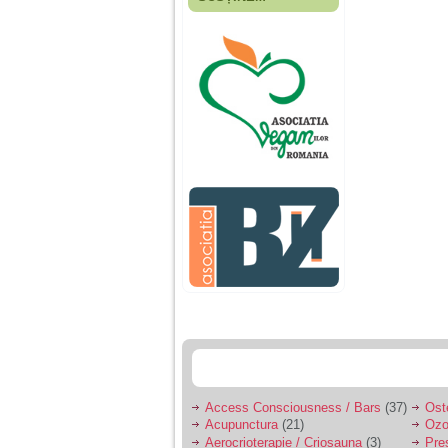
Fiica mea s-a nascut
cand eu aveam 17
ani, privind in urma
realizez cat de multe
greseli am facut in
educatia si cresterea
ei, am fost o mama
egoista, preocupata
de implinirea
profesionala, cand ea
era mica am neglijat-
o, ba chiar am fost si
agresiva, orice
greseala era taxata cu
o palma sau pedepse.
De 4 ani am o relatie
serioasa cu un barbat
in varsta de 32 de ani,
iar de aproximativ un
an jumate a inceput
sa se manifeste o
situatie care pe mine
ma deranjeaza.
Access Consciousness / Bars
(37)
Ost
Acupunctura
(21)
Ozo
Ma aflu aici pentru ca
Aerocrioterapie / Criosauna
(3)
Pre