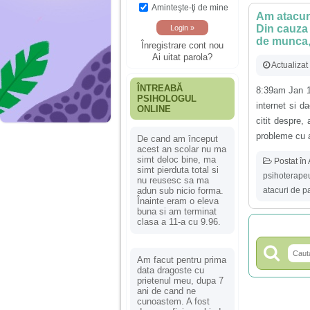
Aminteşte-ţi de mine
Am atacuri
Din cauza 
de munca, 
Înregistrare cont nou
Ai uitat parola?
Actualizat
ÎNTREABĂ
8:39am Jan 1
PSIHOLOGUL
internet si d
ONLINE
citit despre,
probleme cu a
De cand am început
acest an scolar nu ma
simt deloc bine, ma
Postat în
simt pierduta total si
psihoterapeu
nu reusesc sa ma
atacuri de p
adun sub nicio forma.
Înainte eram o eleva
buna si am terminat
clasa a 11-a cu 9.96.
Am facut pentru prima
data dragoste cu
prietenul meu, dupa 7
ani de cand ne
cunoastem. A fost