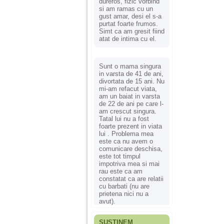
dureros, fizic vorbind
si am ramas cu un
gust amar, desi el s-a
purtat foarte frumos.
Simt ca am gresit fiind
atat de intima cu el.
Sunt o mama singura
in varsta de 41 de ani,
divortata de 15 ani. Nu
mi-am refacut viata,
am un baiat in varsta
de 22 de ani pe care l-
am crescut singura.
Tatal lui nu a fost
foarte prezent in viata
lui . Problema mea
este ca nu avem o
comunicare deschisa,
este tot timpul
impotriva mea si mai
rau este ca am
constatat ca are relatii
cu barbati (nu are
prietena nici nu a
avut).
SUSȚINEM