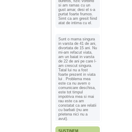
dureros, fizic vorbind
si am ramas cu un
gust amar, desi el s-a
purtat foarte frumos.
Simt ca am gresit fiind
atat de intima cu el.
Sunt o mama singura
in varsta de 41 de ani,
divortata de 15 ani. Nu
mi-am refacut viata,
am un baiat in varsta
de 22 de ani pe care l-
am crescut singura.
Tatal lui nu a fost
foarte prezent in viata
lui . Problema mea
este ca nu avem o
comunicare deschisa,
este tot timpul
impotriva mea si mai
rau este ca am
constatat ca are relatii
cu barbati (nu are
prietena nici nu a
avut).
SUSȚINEM