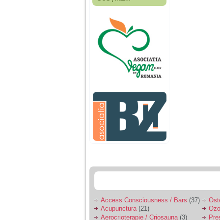
Fiica mea s-a nascut
cand eu aveam 17
ani, privind in urma
realizez cat de multe
greseli am facut in
educatia si cresterea
ei, am fost o mama
egoista, preocupata
de implinirea
profesionala, cand ea
era mica am neglijat-
o, ba chiar am fost si
agresiva, orice
greseala era taxata cu
o palma sau pedepse.
De 4 ani am o relatie
serioasa cu un barbat
in varsta de 32 de ani,
iar de aproximativ un
an jumate a inceput
sa se manifeste o
situatie care pe mine
ma deranjeaza.
Access Consciousness / Bars
(37)
Ost
Acupunctura
(21)
Ozo
Ma aflu aici pentru ca
Aerocrioterapie / Criosauna
(3)
Pre