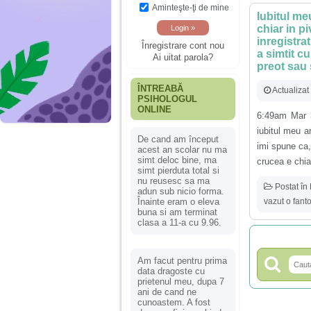
Aminteşte-ţi de mine
Iubitul meu
chiar in pi
inregistrat
Înregistrare cont nou
a simtit c
Ai uitat parola?
preot sau 
ÎNTREABĂ
Actualizat
PSIHOLOGUL
ONLINE
6:49am Mar 
iubitul meu a
De cand am început
imi spune ca,
acest an scolar nu ma
simt deloc bine, ma
crucea e chiar
simt pierduta total si
nu reusesc sa ma
Postat în
adun sub nicio forma.
vazut o fan
Înainte eram o eleva
buna si am terminat
clasa a 11-a cu 9.96.
Am facut pentru prima
data dragoste cu
prietenul meu, dupa 7
ani de cand ne
cunoastem. A fost