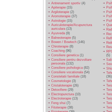
vreau sa stiu daca am
Antrenament sportiv
(4)
Psih
nevoie de un psiholog
Apiterapie
(15)
Psi
sau psihiatru.
Argiloterapie
(2)
Psi
Aromoterapie
(37)
Psi
Astrologie
(15)
Psi
Sunt casatorita, am
Auriculoterapie/Acupunctura
Qua
31 de ani si un copil in
auriculara
(13)
varsta de 2 ani care
Radi
mi-e lumina ochilor.
Ayurveda
(9)
Rec
De ceva timp simt ca
Balneoterapie
(5)
Ref
mi s-a adunat
Bowen / Bowtech
(146)
Rei
oboseala, o oboseala
Chiroterapie
(8)
Resp
cronica de care nu pot
Coaching
(96)
RPG
scapa si simt ca din
Consiliere genetica
(1)
(5)
cauza ei nu pot
controla nervii si
Consiliere pentru dezvoltare
Sal
cateodata are copilul
personala
(132)
Sex
de suferit.
Consiliere psihologica
(82)
Shi
Consiliere vocationala
(54)
Teh
Constelatii familiale
(18)
(36)
Am o bariera peste
Cosmetologie
(3)
Teh
care nu pot trece:
Cristaloterapie
(26)
Ter
prietena mea a ramas
Detoxifiere
(29)
Ter
insarcinata cu o fata.
Electropunctura
(10)
Ter
Am fost de comun
Electroterapie
(13)
Ter
acord sa facem un
copil, cu gandul ca e
Feng shui
(7)
Tera
baiat.
Fitoterapie
(38)
Ter
Fizioterapie
(39)
Ter