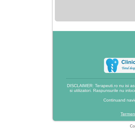
nimanui nu ii pasa de
mine. Din cauza asta
am inceput sa beau
alcool si am inceput
sa ma culc cu barbati
pentru bani.
DISCLAIMER: Terapeuti.ro nu isi asu
si utilizatori. Raspunsurile nu inlo
Continuand navig
Termeni
Cop