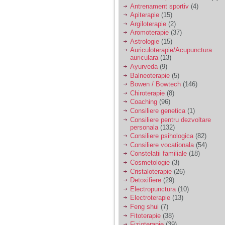
vreau sa stiu daca am
Antrenament sportiv
(4)
nevoie de un psiholog
Apiterapie
(15)
sau psihiatru.
Argiloterapie
(2)
Aromoterapie
(37)
Astrologie
(15)
Sunt casatorita, am
Auriculoterapie/Acupunctura
31 de ani si un copil in
auriculara
(13)
varsta de 2 ani care
mi-e lumina ochilor.
Ayurveda
(9)
De ceva timp simt ca
Balneoterapie
(5)
mi s-a adunat
Bowen / Bowtech
(146)
oboseala, o oboseala
Chiroterapie
(8)
cronica de care nu pot
Coaching
(96)
scapa si simt ca din
Consiliere genetica
(1)
cauza ei nu pot
controla nervii si
Consiliere pentru dezvoltare
cateodata are copilul
personala
(132)
de suferit.
Consiliere psihologica
(82)
Consiliere vocationala
(54)
Constelatii familiale
(18)
Am o bariera peste
Cosmetologie
(3)
care nu pot trece:
Cristaloterapie
(26)
prietena mea a ramas
Detoxifiere
(29)
insarcinata cu o fata.
Electropunctura
(10)
Am fost de comun
Electroterapie
(13)
acord sa facem un
copil, cu gandul ca e
Feng shui
(7)
baiat.
Fitoterapie
(38)
Fizioterapie
(39)