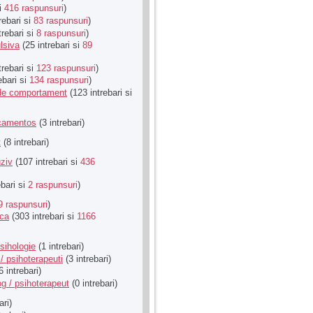
si
416 raspunsuri
)
rebari si
83 raspunsuri
)
trebari si
8 raspunsuri
)
lsiva
(25 intrebari si
89
trebari si
123 raspunsuri
)
ebari si
134 raspunsuri
)
u de comportament
(123 intrebari si
icamentos
(3 intrebari)
t
(8 intrebari)
ziv
(107 intrebari si
436
ebari si
2 raspunsuri
)
9 raspunsuri
)
ica
(303 intrebari si
1166
sihologie
(1 intrebari)
/ psihoterapeuti
(3 intrebari)
6 intrebari)
g / psihoterapeut
(0 intrebari)
ari)