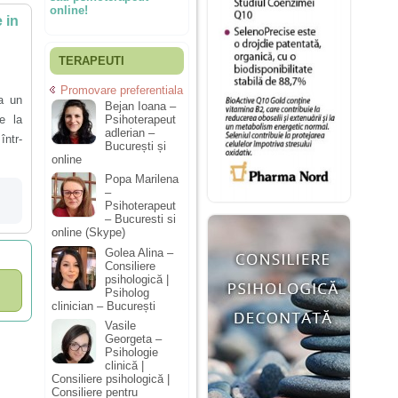
online!
 in
TERAPEUTI
Promovare preferentiala
a un
Bejan Ioana –
e la
Psihoterapeut
adlerian –
într-
București și
online
Popa Marilena
–
Psihoterapeut
– Bucuresti si
online (Skype)
Golea Alina –
Consiliere
psihologică |
Psiholog
clinician – București
Vasile
Georgeta –
Psihologie
clinică |
Consiliere psihologică |
Consiliere pentru