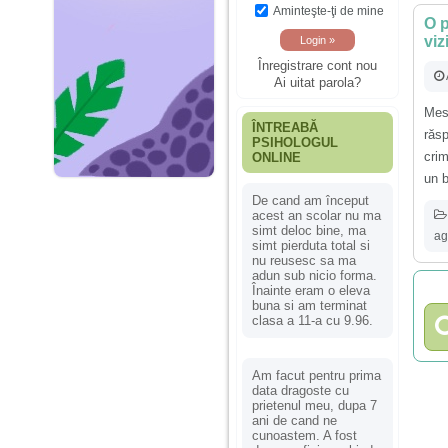
Aminteşte-ţi de mine
O p
viz
Înregistrare cont nou
Ai uitat parola?
Mes
ÎNTREABĂ
răs
PSIHOLOGUL
crim
ONLINE
un b
De cand am început
acest an scolar nu ma
simt deloc bine, ma
ag
simt pierduta total si
nu reusesc sa ma
adun sub nicio forma.
Înainte eram o eleva
buna si am terminat
clasa a 11-a cu 9.96.
Am facut pentru prima
data dragoste cu
prietenul meu, dupa 7
ani de cand ne
cunoastem. A fost