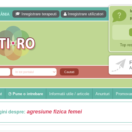
I
Inregistrare terapeuti
Inregistrare utilizatori
MÂNIA
Top re
F
A
ut
Pune o intrebare
Informatii utile / articole
Anunturi
Promovar
agresiune fizica femei
ini despre: