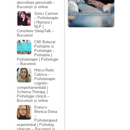
dezvoltare personală –
București și online
Sorici Carmen
– Psihoterapie
| Hipnoza |
NLP |
Consiliere SleepTalk –
Bucuresti
CMI Botezat
Psihiatrie si
Psihologie –
Psihiatrie |
Psihoterapie | Psihologie
– Bucuresti
Hrițcu-Radu
Catinca –
Psihoterapie
cognitiv-
comportamentală |
Schema Therapy |
Psihologie clinică –
București și online
Enescu
Monica Elena
–
Psihoterapeut
experiențial | Psiholog
clinician – București și