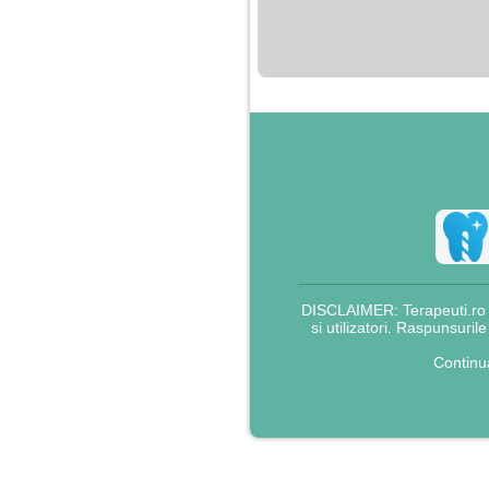
nimanui nu ii pasa de
mine. Din cauza asta
am inceput sa beau
alcool si am inceput
sa ma culc cu barbati
pentru bani.
DISCLAIMER: Terapeuti.ro nu
si utilizatori. Raspunsuril
Continu