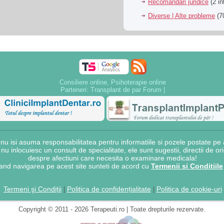
Recomandari juridice
(2 in
Diverse | Alte probleme
(70
Consiliere online, Psihoterapie online
Parteneri:
Transplant de par Forum
|
 isi asuma responsabilitatea pentru informatiile si pozele postate pe a
e nu inlocuiesc un consult de specialitate, ele sunt sugestii, directii de o
despre afectiuni care necesita o examinare medicala!
and navigarea pe acest site sunteti de acord cu
Termenii si Conditiile
Termeni şi Condiții
Politica de confidențialitate
Politica de cookie-uri
|
|
Copyright © 2011 - 2026 Terapeuti.ro | Toate drepturile rezervate.