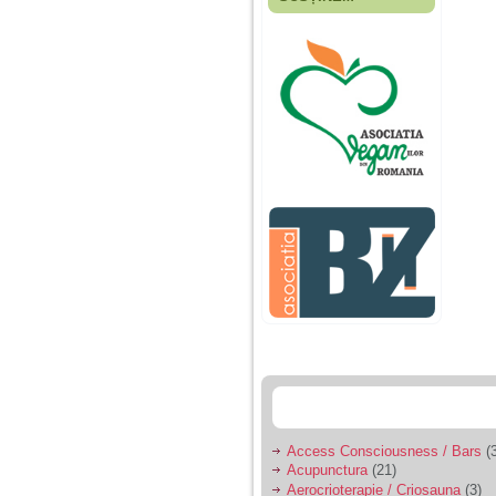
Fiica mea s-a nascut
cand eu aveam 17
ani, privind in urma
realizez cat de multe
greseli am facut in
educatia si cresterea
ei, am fost o mama
egoista, preocupata
de implinirea
profesionala, cand ea
era mica am neglijat-
o, ba chiar am fost si
agresiva, orice
greseala era taxata cu
o palma sau pedepse.
De 4 ani am o relatie
serioasa cu un barbat
in varsta de 32 de ani,
iar de aproximativ un
an jumate a inceput
sa se manifeste o
situatie care pe mine
ma deranjeaza.
Access Consciousness / Bars
(3
Acupunctura
(21)
Ma aflu aici pentru ca
Aerocrioterapie / Criosauna
(3)