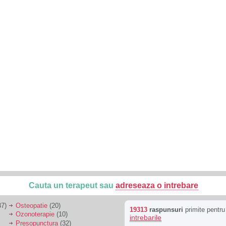
Cauta un terapeut sau
adreseaza o intrebare
7)
Osteopatie
(20)
19313
raspunsuri
primite pentr
Ozonoterapie
(10)
intrebarile
Presopunctura
(32)