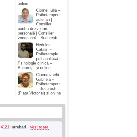
online
Ciornei Iulia –
Psihoterapeut
adlerian |
Consilier
pentru dezvoltare
personală | Consilier
vocațional – București
Nedelcu
Cătălin –
Psihoterapie
psihanalitică |
Psihologie clinică –
București și online
Ciucurovschi
Gabriela –
Psihoterapeut
– București
(Piața Victoriei) și online
Vezi toate
u
4121
intrebari
|