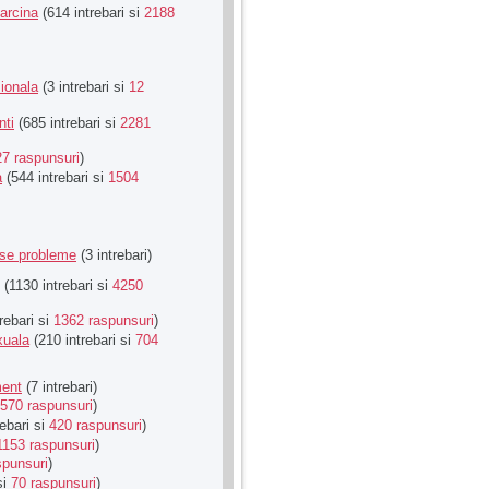
Sarcina
(614 intrebari si
2188
ionala
(3 intrebari si
12
nti
(685 intrebari si
2281
27 raspunsuri
)
a
(544 intrebari si
1504
rse probleme
(3 intrebari)
(1130 intrebari si
4250
rebari si
1362 raspunsuri
)
xuala
(210 intrebari si
704
ment
(7 intrebari)
570 raspunsuri
)
ebari si
420 raspunsuri
)
1153 raspunsuri
)
spunsuri
)
si
70 raspunsuri
)