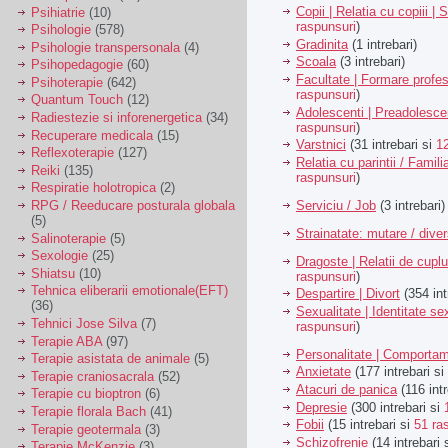
Copii | Relatia cu copiii | 
Psihiatrie
(10)
raspunsuri
)
Psihologie
(578)
Gradinita
(1 intrebari)
Psihologie transpersonala
(4)
Scoala
(3 intrebari)
Psihopedagogie
(60)
Facultate | Formare profes
Psihoterapie
(642)
raspunsuri
)
Quantum Touch
(12)
Adolescenti | Preadolesce
Radiestezie si inforenergetica
(34)
raspunsuri
)
Recuperare medicala
(15)
Varstnici
(31 intrebari si
1
Reflexoterapie
(127)
Relatia cu parintii / Famili
Reiki
(135)
raspunsuri
)
Respiratie holotropica
(2)
Serviciu / Job
(3 intrebari)
RPG / Reeducare posturala globala
(5)
Strainatate: mutare / dive
Salinoterapie
(5)
Sexologie
(25)
Dragoste | Relatii de cuplu
Shiatsu
(10)
raspunsuri
)
Tehnica eliberarii emotionale(EFT)
Despartire | Divort
(354 int
(36)
Sexualitate | Identitate se
Tehnici Jose Silva
(7)
raspunsuri
)
Terapie ABA
(97)
Personalitate | Comporta
Terapie asistata de animale
(5)
Anxietate
(177 intrebari si
Terapie craniosacrala
(52)
Atacuri de panica
(116 intr
Terapie cu bioptron
(6)
Depresie
(300 intrebari si
Terapie florala Bach
(41)
Fobii
(15 intrebari si
51 ra
Terapie geotermala
(3)
Schizofrenie
(14 intrebari 
Terapie McKenzie
(3)