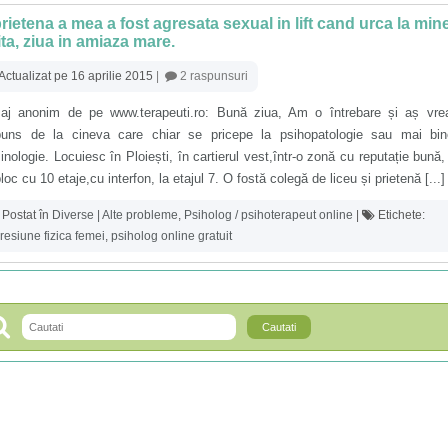
rietena a mea a fost agresata sexual in lift cand urca la mine
ita, ziua in amiaza mare.
Actualizat pe 16 aprilie 2015
|
2 raspunsuri
aj anonim de pe www.terapeuti.ro: Bună ziua, Am o întrebare și aș vre
puns de la cineva care chiar se pricepe la psihopatologie sau mai bin
inologie. Locuiesc în Ploiești, în cartierul vest,într-o zonă cu reputație bună, 
loc cu 10 etaje,cu interfon, la etajul 7. O fostă colegă de liceu și prietenă [...]
Postat în
Diverse | Alte probleme
,
Psiholog / psihoterapeut online
|
Etichete:
resiune fizica femei
,
psiholog online gratuit