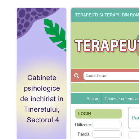
TERAPEUȚI ȘI TERAPII DIN RO
Acasa
Gaseste un terape
LOGIN
Pag
Utilizator:
Parolă: