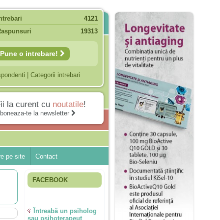
ntrebari
4121
Raspunsuri
19313
Pune o intrebare!
spondenti
|
Categorii intrebari
ii la curent cu
noutatile
!
boneaza-te la newsletter
e pe site
Contact
FACEBOOK
Întreabă un psiholog
sau psihoterapeut