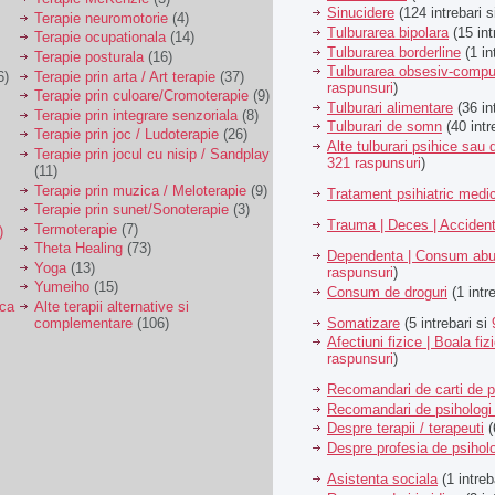
Sinucidere
(124 intrebari 
Terapie neuromotorie
(4)
Tulburarea bipolara
(15 int
Terapie ocupationala
(14)
Tulburarea borderline
(1 in
Terapie posturala
(16)
Tulburarea obsesiv-compu
6)
Terapie prin arta / Art terapie
(37)
raspunsuri
)
Terapie prin culoare/Cromoterapie
(9)
Tulburari alimentare
(36 in
Terapie prin integrare senzoriala
(8)
Tulburari de somn
(40 intr
Terapie prin joc / Ludoterapie
(26)
Alte tulburari psihice sa
Terapie prin jocul cu nisip / Sandplay
321 raspunsuri
)
(11)
Terapie prin muzica / Meloterapie
(9)
Tratament psihiatric med
Terapie prin sunet/Sonoterapie
(3)
Trauma | Deces | Acciden
Termoterapie
(7)
)
Theta Healing
(73)
Dependenta | Consum abu
Yoga
(13)
raspunsuri
)
Yumeiho
(15)
Consum de droguri
(1 intr
ica
Alte terapii alternative si
Somatizare
(5 intrebari si
complementare
(106)
Afectiuni fizice | Boala fiz
raspunsuri
)
Recomandari de carti de p
Recomandari de psihologi 
Despre terapii / terapeuti
(
Despre profesia de psiholo
Asistenta sociala
(1 intreb