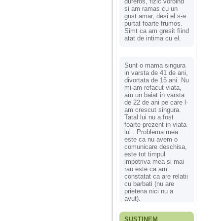
dureros, fizic vorbind
si am ramas cu un
gust amar, desi el s-a
purtat foarte frumos.
Simt ca am gresit fiind
atat de intima cu el.
Sunt o mama singura
in varsta de 41 de ani,
divortata de 15 ani. Nu
mi-am refacut viata,
am un baiat in varsta
de 22 de ani pe care l-
am crescut singura.
Tatal lui nu a fost
foarte prezent in viata
lui . Problema mea
este ca nu avem o
comunicare deschisa,
este tot timpul
impotriva mea si mai
rau este ca am
constatat ca are relatii
cu barbati (nu are
prietena nici nu a
avut).
SUSȚINEM