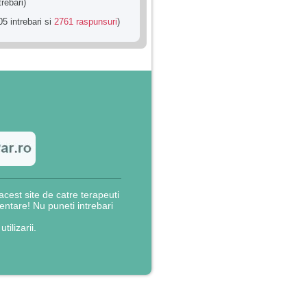
trebari)
5 intrebari si
2761 raspunsuri
)
cest site de catre terapeuti
rientare! Nu puneti intrebari
utilizarii.