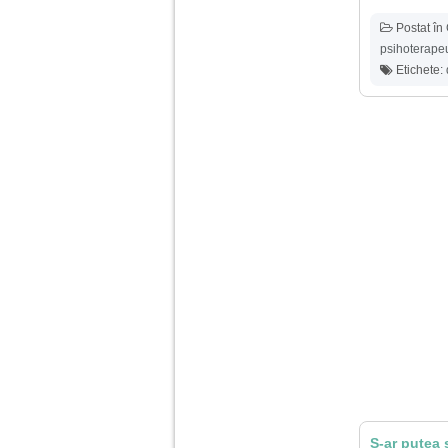
Postat în
Am 14 ani si o mare
problema. Acum 8 luni
psihoterapeu
am inceput o relatie
Etichete:
cu un baiat in varsta
de 20 de ani, m-a
cucerit cu vorbe dulci,
cadouri, promisiuni de
casatorie, asa ca m-
am culcat cu el si in
scurt timp am ramas
insarcinata. El cand a
aflat a plecat in afara,
la munca, si a rupt
orice legatura cu
mine. Mama m-a batut
si m-a jignit in ultimul
hal, ba chiar m-a fortat
sa stau sa imi
introduca coada de
mop in vagin.
Am 20 ani si am avut
o viata foarte grea. O
familie care nu m-a
crescut cum trebuie,
tata alcoolic, mai
S-ar putea 