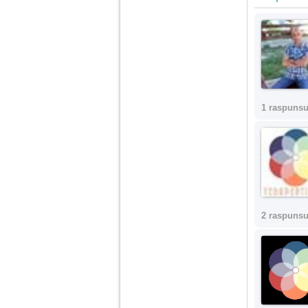
nimanui nu ii pasa de
mine. Din cauza asta
am inceput sa beau
alcool si am inceput
sa ma culc cu barbati
pentru bani.
1 raspunsu
2 raspunsu