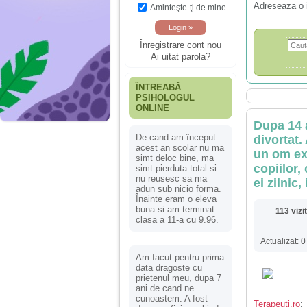
Adreseaza o 
Aminteşte-ţi de mine
Înregistrare cont nou
Ai uitat parola?
ÎNTREABĂ
PSIHOLOGUL
ONLINE
Dupa 14 a
De cand am început
divortat.
acest an scolar nu ma
un om ex
simt deloc bine, ma
copiilor,
simt pierduta total si
nu reusesc sa ma
ei zilnic
adun sub nicio forma.
Înainte eram o eleva
buna si am terminat
113 vizi
clasa a 11-a cu 9.96.
Actualizat:
Am facut pentru prima
data dragoste cu
prietenul meu, dupa 7
ani de cand ne
cunoastem. A fost
Terapeuti.ro
: