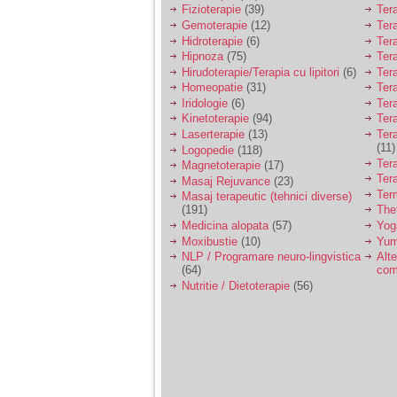
Fizioterapie
(39)
Ter
Gemoterapie
(12)
Ter
Hidroterapie
(6)
Ter
Hipnoza
(75)
Ter
Hirudoterapie/Terapia cu lipitori
(6)
Tera
Homeopatie
(31)
Ter
Iridologie
(6)
Tera
Kinetoterapie
(94)
Tera
Laserterapie
(13)
Tera
(11)
Logopedie
(118)
Ter
Magnetoterapie
(17)
Ter
Masaj Rejuvance
(23)
Ter
Masaj terapeutic (tehnici diverse)
(191)
The
Medicina alopata
(57)
Yog
Moxibustie
(10)
Yum
NLP / Programare neuro-lingvistica
Alte
(64)
com
Nutritie / Dietoterapie
(56)