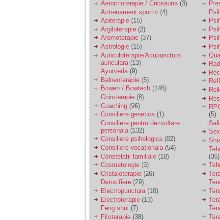
Aerocrioterapie / Criosauna
(3)
Pre
Antrenament sportiv
(4)
Psih
Apiterapie
(15)
Psi
Argiloterapie
(2)
Psi
Aromoterapie
(37)
Psi
Astrologie
(15)
Psi
Auriculoterapie/Acupunctura
Qua
auriculara
(13)
Radi
Ayurveda
(9)
Rec
Balneoterapie
(5)
Ref
Bowen / Bowtech
(146)
Rei
Chiroterapie
(8)
Resp
Coaching
(96)
RPG
Consiliere genetica
(1)
(5)
Consiliere pentru dezvoltare
Sal
personala
(132)
Sex
Consiliere psihologica
(82)
Shi
Consiliere vocationala
(54)
Teh
Constelatii familiale
(18)
(36)
Cosmetologie
(3)
Teh
Cristaloterapie
(26)
Ter
Detoxifiere
(29)
Ter
Electropunctura
(10)
Ter
Electroterapie
(13)
Ter
Feng shui
(7)
Tera
Fitoterapie
(38)
Ter