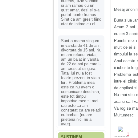
dureros, fizic vorbind
si am ramas cu un
Mesaj anoni
gust amar, desi el s-a
purtat foarte frumos.
Simt ca am gresit fiind
Buna ziua ,am
atat de intima cu el.
Acum 2 ani ,d
cu cei 3 copi
Parintii mei 
Sunt o mama singura
in varsta de 41 de ani,
mult de ei si
divortata de 15 ani. Nu
timpului la s
mi-am refacut viata,
am un baiat in varsta
Anul acesta m
de 22 de ani pe care l-
ii iubeste le 
am crescut singura.
Tatal lui nu a fost
Problema est
foarte prezent in viata
intre ei ziln
lui . Problema mea
este ca nu avem o
de copilasi si
comunicare deschisa,
Nu mai stiu 
este tot timpul
impotriva mea si mai
asa si sa I v
rau este ca am
Va rog sa ma 
constatat ca are relatii
cu barbati (nu are
Multumesc
prietena nici nu a
avut).
1
SUSȚINEM