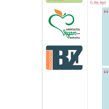
Fiica mea s-a nascut
(
1 day ago
)
cand eu aveam 17
ani, privind in urma
realizez cat de multe
greseli am facut in
educatia si cresterea
ei, am fost o mama
egoista, preocupata
de implinirea
profesionala, cand ea
era mica am neglijat-
o, ba chiar am fost si
agresiva, orice
greseala era taxata cu
o palma sau pedepse.
De 4 ani am o relatie
serioasa cu un barbat
in varsta de 32 de ani,
iar de aproximativ un
an jumate a inceput
sa se manifeste o
situatie care pe mine
ma deranjeaza.
Ma aflu aici pentru ca