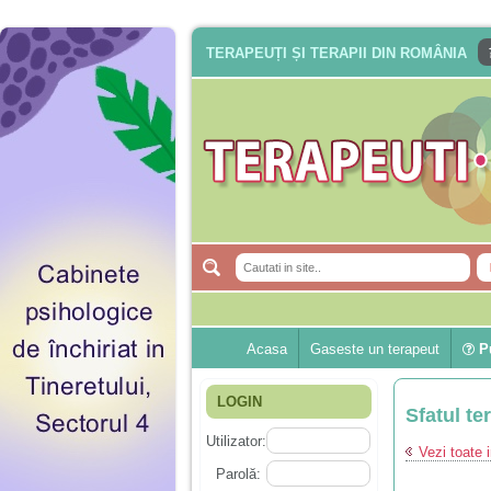
TERAPEUȚI ȘI TERAPII DIN ROMÂNIA
Acasa
Gaseste un terapeut
Pu
LOGIN
Sfatul te
Utilizator:
Vezi toate i
Parolă: