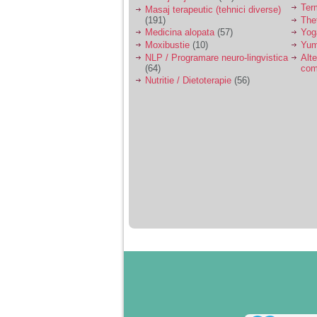
Ter
Masaj terapeutic (tehnici diverse)
(191)
The
Medicina alopata
(57)
Yog
Moxibustie
(10)
Yum
NLP / Programare neuro-lingvistica
Alte
(64)
com
Nutritie / Dietoterapie
(56)