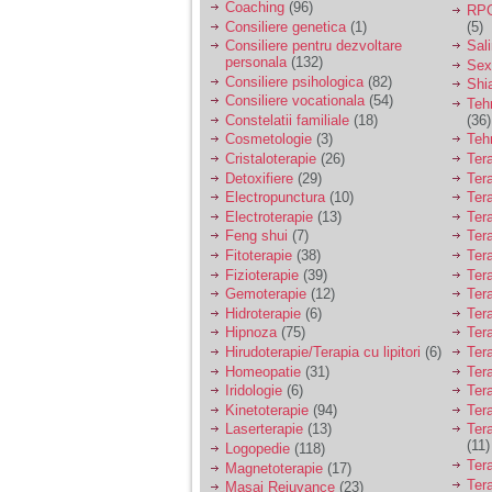
Coaching
(96)
RPG
Consiliere genetica
(1)
(5)
Consiliere pentru dezvoltare
Sal
personala
(132)
Sex
Consiliere psihologica
(82)
Shi
Consiliere vocationala
(54)
Teh
Constelatii familiale
(18)
(36)
Cosmetologie
(3)
Teh
Cristaloterapie
(26)
Ter
Detoxifiere
(29)
Ter
Electropunctura
(10)
Ter
Electroterapie
(13)
Ter
Feng shui
(7)
Tera
Fitoterapie
(38)
Ter
Fizioterapie
(39)
Ter
Gemoterapie
(12)
Ter
Hidroterapie
(6)
Ter
Hipnoza
(75)
Ter
Hirudoterapie/Terapia cu lipitori
(6)
Tera
Homeopatie
(31)
Ter
Iridologie
(6)
Tera
Kinetoterapie
(94)
Tera
Laserterapie
(13)
Tera
(11)
Logopedie
(118)
Ter
Magnetoterapie
(17)
Ter
Masaj Rejuvance
(23)