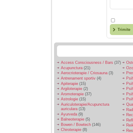
Trimite
Access Consciousness / Bars
(37)
Ost
Acupunctura
(21)
Ozo
Aerocrioterapie / Criosauna
(3)
Pre
Antrenament sportiv
(4)
Psih
Apiterapie
(15)
Psi
Argiloterapie
(2)
Psi
Aromoterapie
(37)
Psi
Astrologie
(15)
Psi
Auriculoterapie/Acupunctura
Qua
auriculara
(13)
Radi
Ayurveda
(9)
Rec
Balneoterapie
(5)
Ref
Bowen / Bowtech
(146)
Rei
Chiroterapie
(8)
Resp