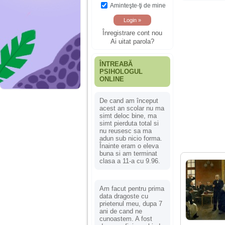
Aminteşte-ţi de mine
Înregistrare cont nou
Ai uitat parola?
ÎNTREABĂ
PSIHOLOGUL
ONLINE
De cand am început
acest an scolar nu ma
simt deloc bine, ma
simt pierduta total si
nu reusesc sa ma
adun sub nicio forma.
Înainte eram o eleva
buna si am terminat
clasa a 11-a cu 9.96.
Am facut pentru prima
data dragoste cu
prietenul meu, dupa 7
ani de cand ne
cunoastem. A fost