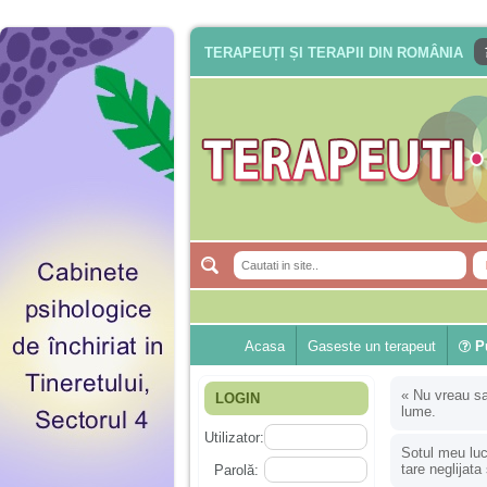
TERAPEUȚI ȘI TERAPII DIN ROMÂNIA
Acasa
Gaseste un terapeut
Pu
«
Nu vreau sa
LOGIN
lume.
Utilizator:
Sotul meu luc
tare neglijata
Parolă: