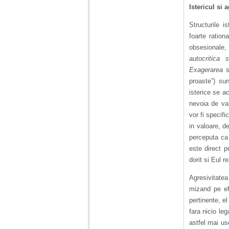
Istericul si 
Structurile i
foarte ration
obsesionale, 
autocritica s
Exagerarea
s
proaste”) sun
isterice se 
nevoia de va
vor fi specif
in valoare, d
perceputa ca 
este direct p
dorit si Eul re
Agresivitatea
mizand pe efe
pertinente, e
fara nicio leg
astfel mai us