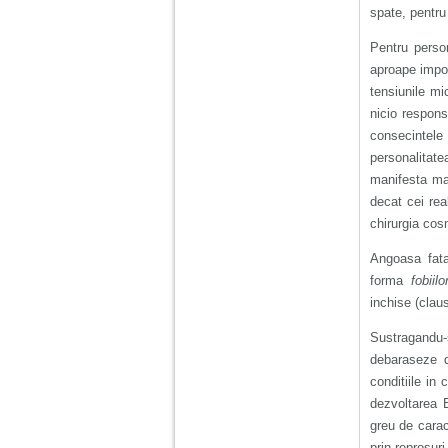
vreau sa stiu daca am
spate, pentru
nevoie de un psiholog
sau psihiatru.
Pentru person
aproape impos
Sunt casatorita, am
tensiunile mi
31 de ani si un copil in
nicio respons
varsta de 2 ani care
mi-e lumina ochilor.
consecintel
De ceva timp simt ca
personalitate
mi s-a adunat
oboseala, o oboseala
manifesta mai
cronica de care nu pot
decat cei rea
scapa si simt ca din
cauza ei nu pot
chirurgia cos
controla nervii si
cateodata are copilul
Angoasa fata 
de suferit.
forma
fobiilo
inchise (clau
Am o bariera peste
care nu pot trece:
Sustragandu-s
prietena mea a ramas
debaraseze d
insarcinata cu o fata.
conditiile in
Am fost de comun
acord sa facem un
dezvoltarea E
copil, cu gandul ca e
greu de caract
baiat.
prin reprosuri