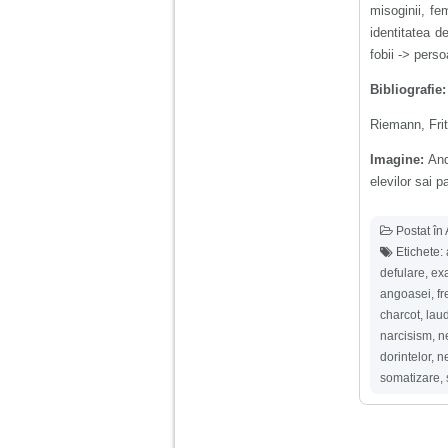
misoginii, fe
identitatea d
fobii -> pers
Bibliografie:
Riemann, Fri
Imagine:
And
elevilor sai 
Postat în
Etichete:
defulare
,
ex
angoasei
,
f
charcot
,
lau
narcisism
,
n
dorintelor
,
n
somatizare
,