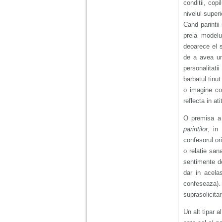
conditii, cop
nivelul super
Cand parintii
preia modelu
deoarece el s
de a avea un
personalitat
barbatul tinu
o imagine cor
reflecta in a
O premisa a u
parintilor
, in
confesorul or
o relatie san
sentimente de
dar in acela
confeseaza).
suprasolicitar
Un alt tipar a