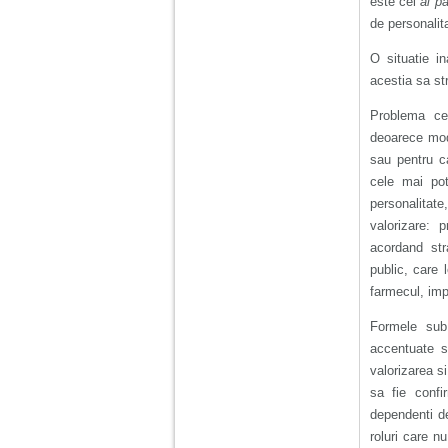
este cel
al p
de personalita
O situatie i
acestia sa st
Problema cen
deoarece mode
sau pentru ca
cele mai pot
personalitate
valorizare: 
acordand stra
public, care 
farmecul, impr
Formele sub
accentuate su
valorizarea s
sa fie confi
dependenti de
roluri care n