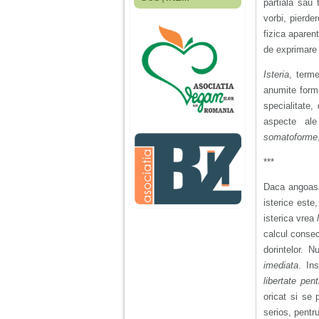
partiala sau 
Fiica mea s-a nascut
cand eu aveam 17
vorbi, pierder
ani, privind in urma
fizica aparen
realizez cat de multe
de exprimare 
greseli am facut in
educatia si cresterea
ei, am fost o mama
Isteria
, terme
egoista, preocupata
anumite form
de implinirea
profesionala, cand ea
specialitate,
era mica am neglijat-
aspecte ale
o, ba chiar am fost si
agresiva, orice
somatoforme
greseala era taxata cu
o palma sau pedepse.
***
Daca angoasa 
De 4 ani am o relatie
isterice este,
serioasa cu un barbat
in varsta de 32 de ani,
isterica vrea
iar de aproximativ un
calcul consec
an jumate a inceput
sa se manifeste o
dorintelor. N
situatie care pe mine
imediata
. In
ma deranjeaza.
libertate pent
oricat si se 
Ma aflu aici pentru ca
serios, pentr