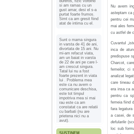
dureros, fizic vorbind
si am ramas cu un
Nu avem inga
gust amar, desi el s-a
asteptam ca p
purtat foarte frumos.
Simt ca am gresit fiind
pentru cei ma
atat de intima cu el.
mai ales feme
cu astfel de 
Sunt o mama singura
Cuvantul „is
in varsta de 41 de ani,
divortata de 15 ani. Nu
inca de atun
mi-am refacut viata,
predispuse sp
am un baiat in varsta
de 22 de ani pe care l-
Charcot, care 
am crescut singura.
femeilor, ci 
Tatal lui nu a fost
foarte prezent in viata
analizat lega
lui . Problema mea
care tineau d
este ca nu avem o
era insa ca a
comunicare deschisa,
este tot timpul
pentru ca spe
impotriva mea si mai
femeia fiind d
rau este ca am
constatat ca are relatii
fara legatura
cu barbati (nu are
a casei, de s
prietena nici nu a
avut).
defularile
(sco
loc sub forma
SUSȚINEM