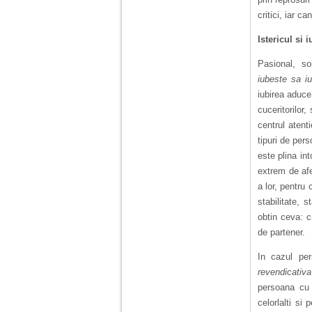
critici, iar c
Am 14 ani si o mare
problema. Acum 8 luni
Istericul si 
am inceput o relatie
cu un baiat in varsta
Pasional, sol
de 20 de ani, m-a
cucerit cu vorbe dulci,
iubeste sa i
cadouri, promisiuni de
iubirea aduce
casatorie, asa ca m-
am culcat cu el si in
cuceritorilor
scurt timp am ramas
centrul atenti
insarcinata. El cand a
aflat a plecat in afara,
tipuri de per
la munca, si a rupt
este plina in
orice legatura cu
mine. Mama m-a batut
extrem de afec
si m-a jignit in ultimul
a lor, pentru
hal, ba chiar m-a fortat
sa stau sa imi
stabilitate, 
introduca coada de
obtin ceva: c
mop in vagin.
de partener.
In cazul per
Am 20 ani si am avut
o viata foarte grea. O
revendicati
familie care nu m-a
persoana cu 
crescut cum trebuie,
tata alcoolic, mai
celorlalti si