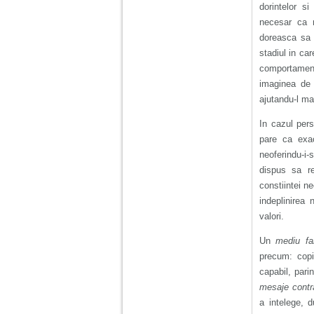
dorintelor si
necesar ca m
doreasca sa i
stadiul in ca
comportament
imaginea de 
ajutandu-l mai
In cazul perso
pare ca exac
neoferindu-i-
dispus sa re
constiintei n
indeplinirea 
valori.
Un
mediu fa
precum: copi
capabil, pari
mesaje contra
a intelege, 