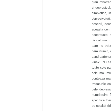
nimanui nu ii pasa de
greu imbatrani
mine. Din cauza asta
si depresivul
am inceput sa beau
alcool si am inceput
simbiotica, i
sa ma culc cu barbati
depresivului
pentru bani.
deseori, deoa
aceasta cerin
accentuate, a
de cat mai mu
care nu treb
nemultumiri, 
cand partener
vina?”. Nu es
toate cele pa
cele mai mult
conteaza mai 
trasaturile c
cele depresiv
autodaruire. P
specifice foa
pe celalalt (