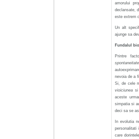
amorului pro
declansate, d
este extrem de
Un alt speci
ajunge sa dev
Fundalul bio
Printre fac
spontaneitate
autoexprimarea
nevoia de a fi
Si, de cele 
vioiciunea
s
aceste urmari
simpatia si ad
deci sa se as
In evolutia 
personalitati
care dorintele