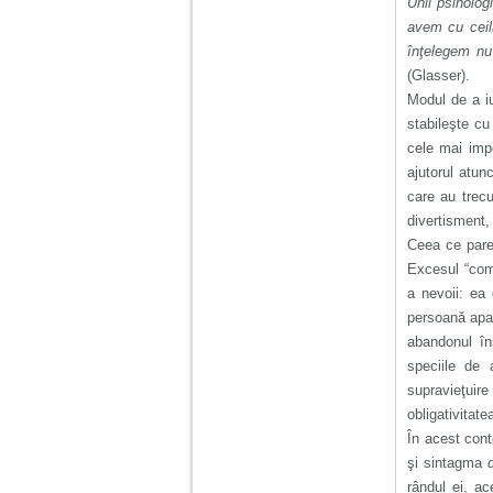
Unii psiholog
avem cu ceil
înţelegem nu 
(Glasser).
Modul de a iu
stabileşte c
cele mai impo
ajutorul atun
care au trecu
divertisment,
Ceea ce pare 
Excesul “comp
a nevoii: ea
persoană apar
abandonul în
speciile de 
supravieţuire
obligativitate
În acest cont
şi sintagma
rândul ei, a