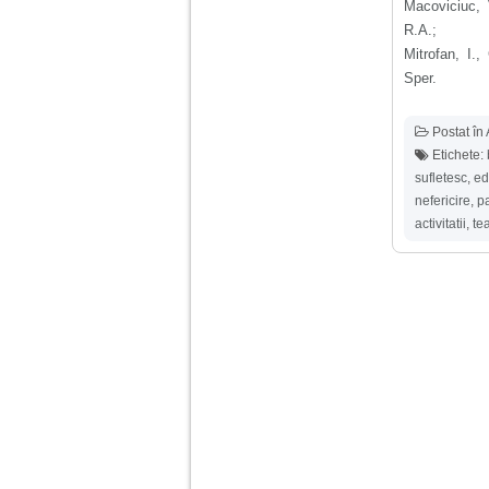
Macoviciuc, 
R.A.;
Mitrofan, I.,
Sper.
Postat în
Etichete:
sufletesc
,
ed
nefericire
,
p
activitatii
,
te