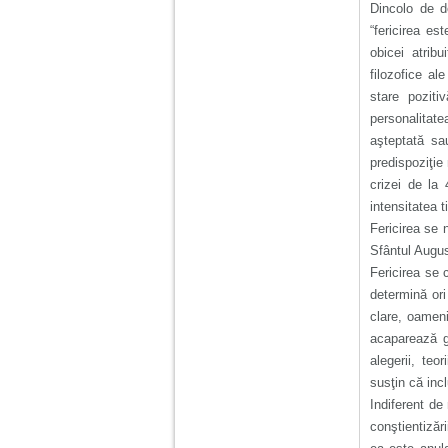
Dincolo de d
“fericirea es
obicei atribu
filozofice al
stare pozit
personalitate
aşteptată sau
predispoziţie
crizei de la
intensitatea ti
Fericirea se 
Sfântul Augus
Fericirea se 
determină ori
clare, oameni
acaparează gâ
alegerii, teo
susţin că inc
Indiferent de
conştientizăr