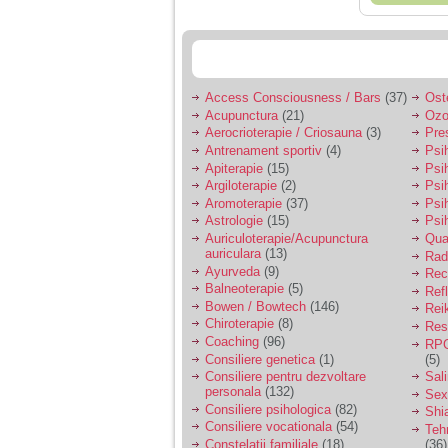
Access Consciousness / Bars
(37)
Ost
Acupunctura
(21)
Ozo
Aerocrioterapie / Criosauna
(3)
Pre
Antrenament sportiv
(4)
Psih
Apiterapie
(15)
Psi
Argiloterapie
(2)
Psi
Aromoterapie
(37)
Psi
Astrologie
(15)
Psi
Auriculoterapie/Acupunctura
Qua
auriculara
(13)
Radi
Ayurveda
(9)
Rec
Balneoterapie
(5)
Ref
Bowen / Bowtech
(146)
Rei
Chiroterapie
(8)
Resp
Coaching
(96)
RPG
Consiliere genetica
(1)
(5)
Consiliere pentru dezvoltare
Sal
personala
(132)
Sex
Consiliere psihologica
(82)
Shi
Consiliere vocationala
(54)
Teh
Constelatii familiale
(18)
(36)