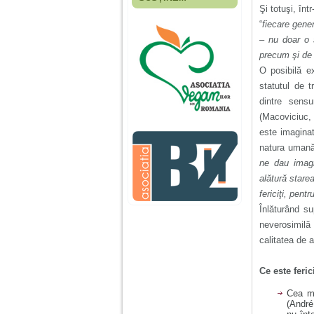
Fiica mea s-a nascut
Şi totuşi, înt
cand eu aveam 17
“
fiecare gener
ani, privind in urma
realizez cat de multe
– nu doar o 
greseli am facut in
precum şi de 
educatia si cresterea
ei, am fost o mama
O posibilă e
egoista, preocupata
statutul de 
de implinirea
dintre sensu
profesionala, cand ea
era mica am neglijat-
(Macoviciuc, 
o, ba chiar am fost si
este imaginată
agresiva, orice
greseala era taxata cu
natura umană
o palma sau pedepse.
ne dau imagi
alătură stare
De 4 ani am o relatie
fericiţi, pen
serioasa cu un barbat
Înlăturând sup
in varsta de 32 de ani,
iar de aproximativ un
neverosimilă 
an jumate a inceput
calitatea de 
sa se manifeste o
situatie care pe mine
ma deranjeaza.
Ce este feric
Cea ma
(André
Ma aflu aici pentru ca