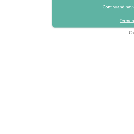
Continuand navig
Termeni
Cop