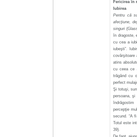
nimanui nu ii pasa de
Fericirea în r
mine. Din cauza asta
Iubirea
am inceput sa beau
alcool si am inceput
Pentru că s
sa ma culc cu barbati
afecţiune, d
pentru bani.
singuri
(Glass
în dragoste, 
cu cea a iubi
iubeşti”. Iu
covârşitoare 
atins absolut
cu ceea ce a
trăgând cu oc
perfect mulaj
Şi totuşi, su
persoana, şi
îndrăgostim 
percepţie mul
secund. “A fi
Totul este in
39).
De fapt, aju