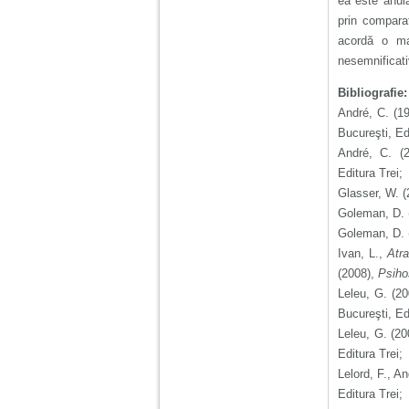
ea este anula
prin comparaţ
acordă o ma
nesemnificativ
Bibliografie:
André, C. (1
Bucureşti, Ed
André, C. (
Editura Trei;
Glasser, W. 
Goleman, D. 
Goleman, D. 
Ivan, L.,
Atra
(2008),
Psihos
Leleu, G. (2
Bucureşti, Ed
Leleu, G. (2
Editura Trei;
Lelord, F., A
Editura Trei;