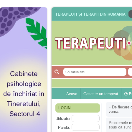
TERAPEUȚI ȘI TERAPII DIN ROMÂNIA
Acasa
Gaseste un terapeut
Pu
«
De fiecare 
LOGIN
voma.
Utilizator:
Problemele me
spus ca sunt 
Parolă: