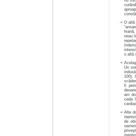
nu înt
vreau sa stiu daca am
curând
nevoie de un psiholog
aproap
sau psihiatru.
constă 
O altă
Sunt casatorita, am
“ansam
31 de ani si un copil in
hrană,
varsta de 2 ani care
reiau 
mi-e lumina ochilor.
repeta
De ceva timp simt ca
îndemâ
mi s-a adunat
intens
oboseala, o oboseala
o altă 
cronica de care nu pot
Acelaş
scapa si simt ca din
Un son
cauza ei nu pot
indusă
controla nervii si
100). 
cateodata are copilul
scăder
de suferit.
fi per
deoare
am dor
Am o bariera peste
ceda î
care nu pot trece:
cardiac
prietena mea a ramas
insarcinata cu o fata.
Alte d
Am fost de comun
reprez
acord sa facem un
de obi
copil, cu gandul ca e
oameni
baiat.
prive
menţio