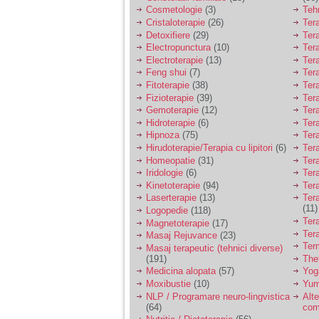
Cosmetologie
(3)
Teh
Cristaloterapie
(26)
Ter
Detoxifiere
(29)
Ter
Electropunctura
(10)
Ter
Electroterapie
(13)
Ter
Feng shui
(7)
Tera
Fitoterapie
(38)
Ter
Fizioterapie
(39)
Ter
Gemoterapie
(12)
Ter
Hidroterapie
(6)
Ter
Hipnoza
(75)
Ter
Hirudoterapie/Terapia cu lipitori
(6)
Tera
Homeopatie
(31)
Ter
Iridologie
(6)
Tera
Kinetoterapie
(94)
Tera
Laserterapie
(13)
Tera
(11)
Logopedie
(118)
Ter
Magnetoterapie
(17)
Ter
Masaj Rejuvance
(23)
Ter
Masaj terapeutic (tehnici diverse)
(191)
The
Medicina alopata
(57)
Yog
Moxibustie
(10)
Yum
NLP / Programare neuro-lingvistica
Alte
(64)
com