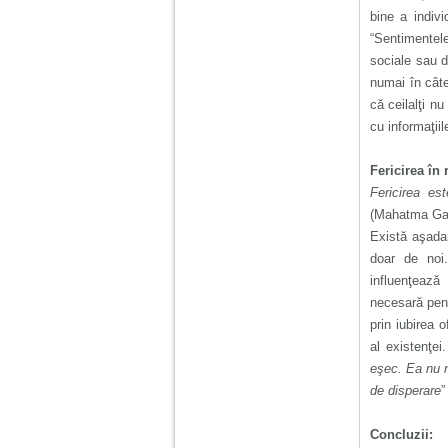
bine a indivi
“Sentimentel
sociale sau d
numai în câte
că ceilalţi nu
cu informaţiil
Fericirea în 
Fericirea e
(Mahatma Ga
Există aşadar
doar de noi
influenţează
necesară pentr
prin iubirea 
al existenţei.
eşec. Ea nu n
de disperare
”
Concluzii: