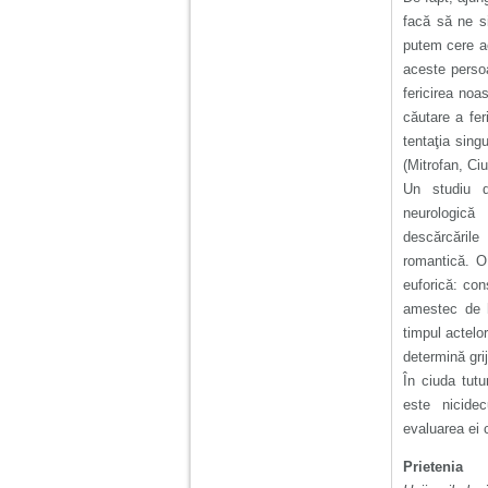
facă să ne s
putem cere ac
aceste perso
fericirea noa
căutare a fer
tentaţia sing
(Mitrofan, Ci
Un studiu di
neurologică 
descărcările
romantică. O
euforică: co
amestec de h
timpul actelo
determină gri
În ciuda tutur
este nicidec
evaluarea ei 
Prietenia