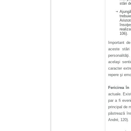
stări d
Am 14 ani si o mare
Ajungâ
problema. Acum 8 luni
trebui
am inceput o relatie
Aristo
cu un baiat in varsta
însoţe
de 20 de ani, m-a
realiz
cucerit cu vorbe dulci,
106).
cadouri, promisiuni de
casatorie, asa ca m-
Important de
am culcat cu el si in
aceste stări
scurt timp am ramas
insarcinata. El cand a
personalităţi
aflat a plecat in afara,
acelaşi sent
la munca, si a rupt
orice legatura cu
caracter extre
mine. Mama m-a batut
repere şi emoţ
si m-a jignit in ultimul
hal, ba chiar m-a fortat
sa stau sa imi
Fericirea în
introduca coada de
mop in vagin.
actuale. Exis
par a fi even
principal de m
Am 20 ani si am avut
păstrează îns
o viata foarte grea. O
familie care nu m-a
André, 120).
crescut cum trebuie,
tata alcoolic, mai