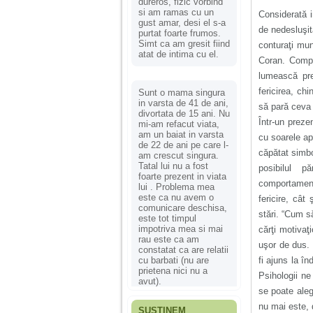
dureros, fizic vorbind
si am ramas cu un
Considerată i
gust amar, desi el s-a
de nedesluşita
purtat foarte frumos.
Simt ca am gresit fiind
conturaţi mun
atat de intima cu el.
Coran. Compa
lumească pre
fericirea, ch
Sunt o mama singura
in varsta de 41 de ani,
să pară ceva a
divortata de 15 ani. Nu
Într-un preze
mi-am refacut viata,
am un baiat in varsta
cu soarele apu
de 22 de ani pe care l-
căpătat simbo
am crescut singura.
Tatal lui nu a fost
posibilul p
foarte prezent in viata
comportament
lui . Problema mea
este ca nu avem o
fericire, cât
comunicare deschisa,
stări. “Cum s
este tot timpul
impotriva mea si mai
cărţi motiva
rau este ca am
uşor de dus. 
constatat ca are relatii
fi ajuns la î
cu barbati (nu are
prietena nici nu a
Psihologii ne
avut).
se poate aleg
nu mai este, 
SUSȚINEM