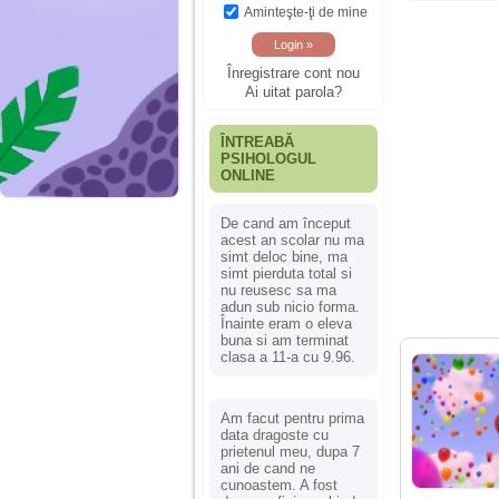
Aminteşte-ţi de mine
Înregistrare cont nou
Ai uitat parola?
ÎNTREABĂ
PSIHOLOGUL
ONLINE
De cand am început
acest an scolar nu ma
simt deloc bine, ma
simt pierduta total si
nu reusesc sa ma
adun sub nicio forma.
Înainte eram o eleva
buna si am terminat
clasa a 11-a cu 9.96.
Am facut pentru prima
data dragoste cu
prietenul meu, dupa 7
ani de cand ne
cunoastem. A fost