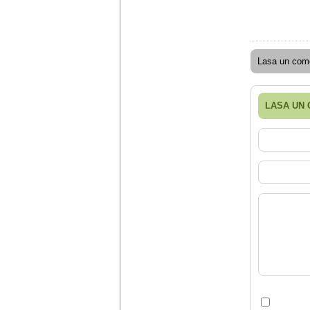
Ma aflu aici pentru ca
vreau sa stiu daca am
nevoie de un psiholog
sau psihiatru.
Lasa un come
Sunt casatorita, am
31 de ani si un copil in
varsta de 2 ani care
mi-e lumina ochilor.
LASA UN
De ceva timp simt ca
mi s-a adunat
oboseala, o oboseala
cronica de care nu pot
scapa si simt ca din
cauza ei nu pot
controla nervii si
cateodata are copilul
de suferit.
Am o bariera peste
care nu pot trece:
prietena mea a ramas
insarcinata cu o fata.
Am fost de comun
acord sa facem un
copil, cu gandul ca e
baiat.