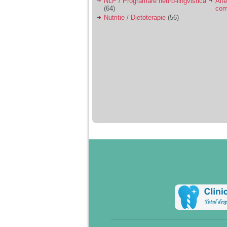
NLP / Programare neuro-lingvistica
Alte
(64)
com
Nutritie / Dietoterapie
(56)