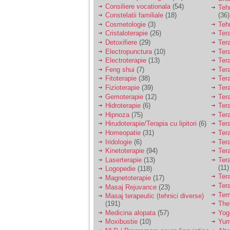
tata alcoolic, mai
Consiliere vocationala
(54)
Teh
nimanui nu ii pasa de
Constelatii familiale
(18)
(36)
mine. Din cauza asta
Cosmetologie
(3)
Teh
am inceput sa beau
Cristaloterapie
(26)
Ter
alcool si am inceput
sa ma culc cu barbati
Detoxifiere
(29)
Ter
pentru bani.
Electropunctura
(10)
Ter
Electroterapie
(13)
Ter
Feng shui
(7)
Tera
Fitoterapie
(38)
Ter
Fizioterapie
(39)
Ter
Gemoterapie
(12)
Ter
Hidroterapie
(6)
Ter
Hipnoza
(75)
Ter
Hirudoterapie/Terapia cu lipitori
(6)
Tera
Homeopatie
(31)
Ter
Iridologie
(6)
Tera
Kinetoterapie
(94)
Tera
Laserterapie
(13)
Tera
(11)
Logopedie
(118)
Ter
Magnetoterapie
(17)
Ter
Masaj Rejuvance
(23)
Ter
Masaj terapeutic (tehnici diverse)
(191)
The
Medicina alopata
(57)
Yog
Moxibustie
(10)
Yum