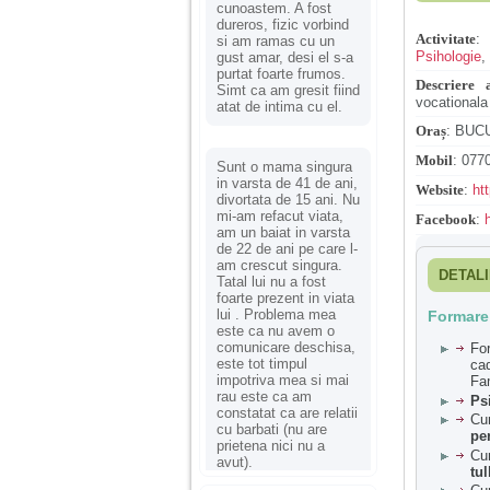
cunoastem. A fost
dureros, fizic vorbind
Activitate
si am ramas cu un
Psihologie
,
gust amar, desi el s-a
purtat foarte frumos.
Descriere a
Simt ca am gresit fiind
vocationala
atat de intima cu el.
Oraș
:
BUC
Mobil
:
0770
Sunt o mama singura
in varsta de 41 de ani,
Website
:
ht
divortata de 15 ani. Nu
mi-am refacut viata,
Facebook
:
am un baiat in varsta
de 22 de ani pe care l-
am crescut singura.
DETALI
Tatal lui nu a fost
foarte prezent in viata
lui . Problema mea
Formare
este ca nu avem o
comunicare deschisa,
Fo
este tot timpul
ca
impotriva mea si mai
Fam
rau este ca am
Ps
constatat ca are relatii
Cu
cu barbati (nu are
pe
prietena nici nu a
Cu
avut).
tu