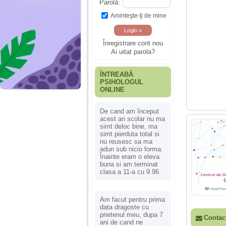
Parolă:
Aminteşte-ţi de mine
Înregistrare cont nou
Ai uitat parola?
ÎNTREABĂ
PSIHOLOGUL
ONLINE
De cand am început
acest an scolar nu ma
simt deloc bine, ma
simt pierduta total si
nu reusesc sa ma
adun sub nicio forma.
Înainte eram o eleva
buna si am terminat
clasa a 11-a cu 9.96.
Am facut pentru prima
data dragoste cu
prietenul meu, dupa 7
Contac
ani de cand ne