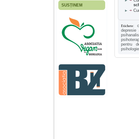
Cu
sc
SUSȚINEM
Fiica mea s-a nascut
Cur
cand eu aveam 17
ani, privind in urma
realizez cat de multe
Etichete
:
greseli am facut in
depresie 
educatia si cresterea
psihanalis
ei, am fost o mama
psihotera
egoista, preocupata
pentru d
de implinirea
psihologie
profesionala, cand ea
era mica am neglijat-
o, ba chiar am fost si
agresiva, orice
greseala era taxata cu
o palma sau pedepse.
De 4 ani am o relatie
serioasa cu un barbat
in varsta de 32 de ani,
iar de aproximativ un
an jumate a inceput
sa se manifeste o
situatie care pe mine
ma deranjeaza.