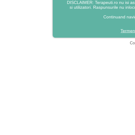
DISCLAIMER: Terapeuti.ro nu isi asu
si utilizatori. Raspunsurile nu inlo
Continuand navig
Termeni
Cop