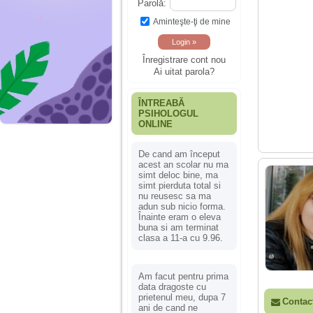
Parolă:
Aminteşte-ţi de mine
Înregistrare cont nou
Ai uitat parola?
ÎNTREABĂ
PSIHOLOGUL
ONLINE
De cand am început
acest an scolar nu ma
simt deloc bine, ma
simt pierduta total si
nu reusesc sa ma
adun sub nicio forma.
Înainte eram o eleva
buna si am terminat
clasa a 11-a cu 9.96.
Am facut pentru prima
data dragoste cu
prietenul meu, dupa 7
Contac
ani de cand ne