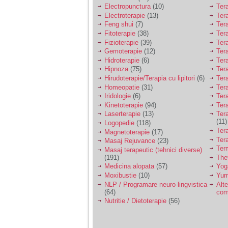
tata alcoolic, mai
Electropunctura
(10)
Ter
nimanui nu ii pasa de
Electroterapie
(13)
Ter
mine. Din cauza asta
Feng shui
(7)
Tera
am inceput sa beau
alcool si am inceput
Fitoterapie
(38)
Ter
sa ma culc cu barbati
Fizioterapie
(39)
Ter
pentru bani.
Gemoterapie
(12)
Ter
Hidroterapie
(6)
Ter
Hipnoza
(75)
Ter
Hirudoterapie/Terapia cu lipitori
(6)
Tera
Homeopatie
(31)
Ter
Iridologie
(6)
Tera
Kinetoterapie
(94)
Tera
Laserterapie
(13)
Tera
(11)
Logopedie
(118)
Ter
Magnetoterapie
(17)
Ter
Masaj Rejuvance
(23)
Ter
Masaj terapeutic (tehnici diverse)
(191)
The
Medicina alopata
(57)
Yog
Moxibustie
(10)
Yum
NLP / Programare neuro-lingvistica
Alte
(64)
com
Nutritie / Dietoterapie
(56)