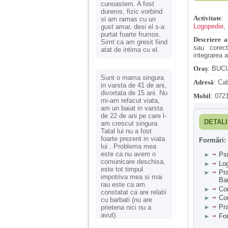
cunoastem. A fost
dureros, fizic vorbind
Activitate
si am ramas cu un
Logopedie
,
gust amar, desi el s-a
purtat foarte frumos.
Descriere ac
Simt ca am gresit fiind
sau corect
atat de intima cu el.
integrarea 
Oraș
:
BUC
Sunt o mama singura
Adresă
:
Cab
in varsta de 41 de ani,
divortata de 15 ani. Nu
Mobil
:
0721
mi-am refacut viata,
am un baiat in varsta
de 22 de ani pe care l-
DETALI
am crescut singura.
Tatal lui nu a fost
foarte prezent in viata
Formări:
lui . Problema mea
este ca nu avem o
Psi
comunicare deschisa,
Lo
este tot timpul
Pr
impotriva mea si mai
Ban
rau este ca am
Con
constatat ca are relatii
Con
cu barbati (nu are
Pra
prietena nici nu a
avut).
Fo