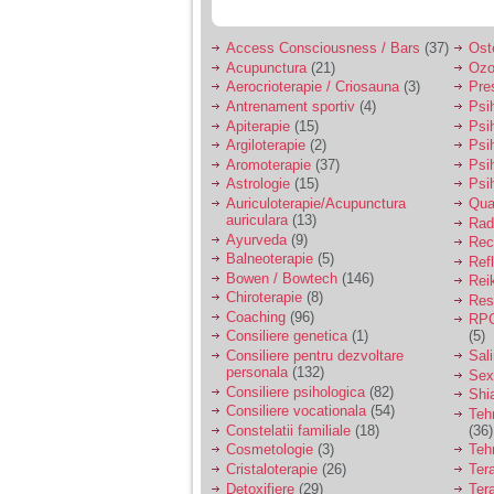
Access Consciousness / Bars
(37)
Ost
Am 14 ani si o mare
Acupunctura
(21)
Ozo
problema. Acum 8 luni
Aerocrioterapie / Criosauna
(3)
Pre
am inceput o relatie
Antrenament sportiv
(4)
Psih
cu un baiat in varsta
de 20 de ani, m-a
Apiterapie
(15)
Psi
cucerit cu vorbe dulci,
Argiloterapie
(2)
Psi
cadouri, promisiuni de
Aromoterapie
(37)
Psi
casatorie, asa ca m-
Astrologie
(15)
Psi
am culcat cu el si in
Auriculoterapie/Acupunctura
Qua
scurt timp am ramas
auriculara
(13)
Radi
insarcinata. El cand a
Ayurveda
(9)
aflat a plecat in afara,
Rec
la munca, si a rupt
Balneoterapie
(5)
Ref
orice legatura cu
Bowen / Bowtech
(146)
Rei
mine. Mama m-a batut
Chiroterapie
(8)
Resp
si m-a jignit in ultimul
Coaching
(96)
RPG
hal, ba chiar m-a fortat
Consiliere genetica
(1)
(5)
sa stau sa imi
Consiliere pentru dezvoltare
Sal
introduca coada de
personala
(132)
mop in vagin.
Sex
Consiliere psihologica
(82)
Shi
Consiliere vocationala
(54)
Teh
Constelatii familiale
(18)
(36)
Am 20 ani si am avut
Cosmetologie
(3)
Teh
o viata foarte grea. O
familie care nu m-a
Cristaloterapie
(26)
Ter
crescut cum trebuie,
Detoxifiere
(29)
Ter