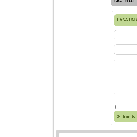
Lasa un come
Ma aflu aici pentru ca
vreau sa stiu daca am
nevoie de un psiholog
sau psihiatru.
LASA UN
Sunt casatorita, am
31 de ani si un copil in
varsta de 2 ani care
mi-e lumina ochilor.
De ceva timp simt ca
mi s-a adunat
oboseala, o oboseala
cronica de care nu pot
scapa si simt ca din
cauza ei nu pot
controla nervii si
cateodata are copilul
de suferit.
Am o bariera peste
care nu pot trece:
prietena mea a ramas
Trimite
insarcinata cu o fata.
Am fost de comun
acord sa facem un
copil, cu gandul ca e
baiat.