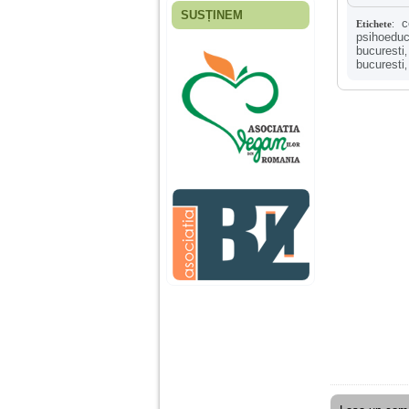
SUSȚINEM
c
Etichete
:
Fiica mea s-a nascut
psihoeduc
cand eu aveam 17
bucuresti
ani, privind in urma
bucuresti
realizez cat de multe
greseli am facut in
educatia si cresterea
ei, am fost o mama
egoista, preocupata
de implinirea
profesionala, cand ea
era mica am neglijat-
o, ba chiar am fost si
agresiva, orice
greseala era taxata cu
o palma sau pedepse.
De 4 ani am o relatie
serioasa cu un barbat
in varsta de 32 de ani,
iar de aproximativ un
an jumate a inceput
sa se manifeste o
situatie care pe mine
ma deranjeaza.