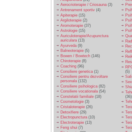
Aerocrioterapie / Criosauna
(3)
Pre
Antrenament sportiv
(4)
Psih
Apiterapie
(15)
Psi
Argiloterapie
(2)
Psi
Aromoterapie
(37)
Psi
Astrologie
(15)
Psi
Auriculoterapie/Acupunctura
Qua
auriculara
(13)
Radi
Ayurveda
(9)
Rec
Balneoterapie
(5)
Ref
Bowen / Bowtech
(146)
Rei
Chiroterapie
(8)
Resp
Coaching
(96)
RPG
Consiliere genetica
(1)
(5)
Consiliere pentru dezvoltare
Sal
personala
(132)
Sex
Consiliere psihologica
(82)
Shi
Consiliere vocationala
(54)
Teh
Constelatii familiale
(18)
(36)
Cosmetologie
(3)
Teh
Cristaloterapie
(26)
Ter
Detoxifiere
(29)
Ter
Electropunctura
(10)
Ter
Electroterapie
(13)
Ter
Feng shui
(7)
Tera