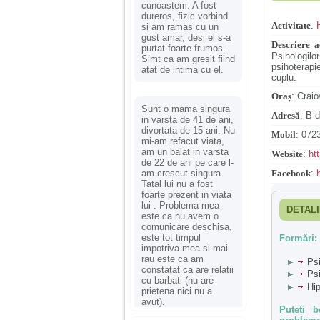
cunoastem. A fost
dureros, fizic vorbind
Activitate
:
si am ramas cu un
gust amar, desi el s-a
Descriere ac
purtat foarte frumos.
Psihologilo
Simt ca am gresit fiind
psihoterapi
atat de intima cu el.
cuplu.
Oraș
:
Craio
Sunt o mama singura
Adresă
:
B-d
in varsta de 41 de ani,
divortata de 15 ani. Nu
Mobil
:
0723
mi-am refacut viata,
am un baiat in varsta
Website
:
ht
de 22 de ani pe care l-
am crescut singura.
Facebook
:
Tatal lui nu a fost
foarte prezent in viata
lui . Problema mea
DETALI
este ca nu avem o
comunicare deschisa,
este tot timpul
Formări:
impotriva mea si mai
rau este ca am
Psi
constatat ca are relatii
Psi
cu barbati (nu are
Hip
prietena nici nu a
avut).
Puteți b