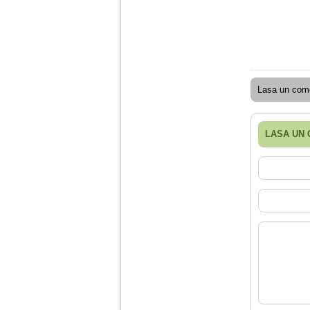
Am 14 ani si o mare
problema. Acum 8 luni
am inceput o relatie
cu un baiat in varsta
de 20 de ani, m-a
cucerit cu vorbe dulci,
Lasa un come
cadouri, promisiuni de
casatorie, asa ca m-
am culcat cu el si in
scurt timp am ramas
LASA UN
insarcinata. El cand a
aflat a plecat in afara,
la munca, si a rupt
orice legatura cu
mine. Mama m-a batut
si m-a jignit in ultimul
hal, ba chiar m-a fortat
sa stau sa imi
introduca coada de
mop in vagin.
Am 20 ani si am avut
o viata foarte grea. O
familie care nu m-a
crescut cum trebuie,