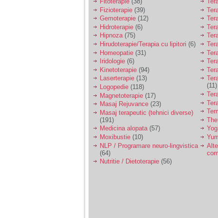
Fitoterapie
(38)
Ter
Fizioterapie
(39)
Ter
Gemoterapie
(12)
Ter
Hidroterapie
(6)
Ter
Hipnoza
(75)
Ter
Hirudoterapie/Terapia cu lipitori
(6)
Tera
Homeopatie
(31)
Ter
Iridologie
(6)
Tera
Kinetoterapie
(94)
Tera
Laserterapie
(13)
Tera
(11)
Logopedie
(118)
Ter
Magnetoterapie
(17)
Ter
Masaj Rejuvance
(23)
Ter
Masaj terapeutic (tehnici diverse)
(191)
The
Medicina alopata
(57)
Yog
Moxibustie
(10)
Yum
NLP / Programare neuro-lingvistica
Alte
(64)
com
Nutritie / Dietoterapie
(56)