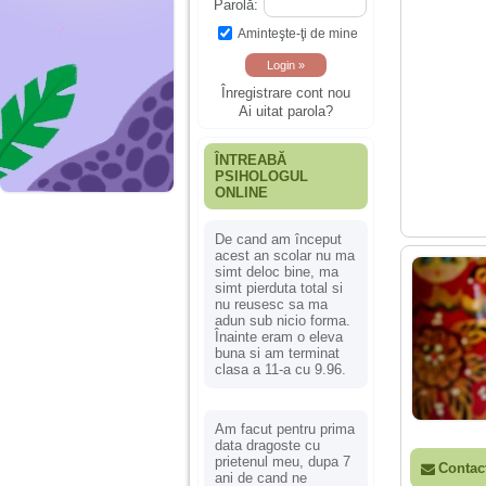
Parolă:
Aminteşte-ţi de mine
Înregistrare cont nou
Ai uitat parola?
ÎNTREABĂ
PSIHOLOGUL
ONLINE
De cand am început
acest an scolar nu ma
simt deloc bine, ma
simt pierduta total si
nu reusesc sa ma
adun sub nicio forma.
Înainte eram o eleva
buna si am terminat
clasa a 11-a cu 9.96.
Am facut pentru prima
data dragoste cu
prietenul meu, dupa 7
Contac
ani de cand ne