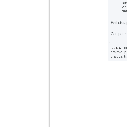
Ma aflu aici pentru ca
sen
vreau sa stiu daca am
vi
nevoie de un psiholog
des
sau psihiatru.
Psihotera
Sunt casatorita, am
Competență
31 de ani si un copil in
varsta de 2 ani care
mi-e lumina ochilor.
De ceva timp simt ca
c
Etichete
:
mi s-a adunat
craiova
p
,
oboseala, o oboseala
craiova
t
,
cronica de care nu pot
scapa si simt ca din
cauza ei nu pot
controla nervii si
cateodata are copilul
de suferit.
Am o bariera peste
care nu pot trece:
prietena mea a ramas
insarcinata cu o fata.
Am fost de comun
acord sa facem un
copil, cu gandul ca e
baiat.