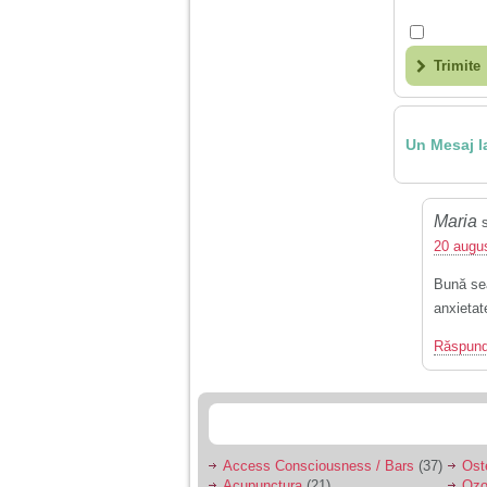
tata alcoolic, mai
nimanui nu ii pasa de
mine. Din cauza asta
am inceput sa beau
Trimite
alcool si am inceput
sa ma culc cu barbati
pentru bani.
Un Mesaj l
Maria
20 augus
Bună sea
anxietat
Răspun
Access Consciousness / Bars
(37)
Ost
Acupunctura
(21)
Ozo