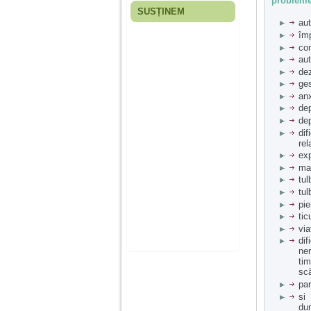
probleme,
SUSȚINEM
Fiica mea s-a nascut
au
cand eu aveam 17
împ
ani, privind in urma
con
realizez cat de multe
aut
greseli am facut in
dez
educatia si cresterea
ei, am fost o mama
ges
egoista, preocupata
anx
de implinirea
de
profesionala, cand ea
dep
era mica am neglijat-
di
o, ba chiar am fost si
rel
agresiva, orice
exp
greseala era taxata cu
o palma sau pedepse.
man
tul
tul
pie
De 4 ani am o relatie
serioasa cu un barbat
tic
in varsta de 32 de ani,
via
iar de aproximativ un
di
an jumate a inceput
ner
sa se manifeste o
tim
situatie care pe mine
scă
ma deranjeaza.
par
si
dum