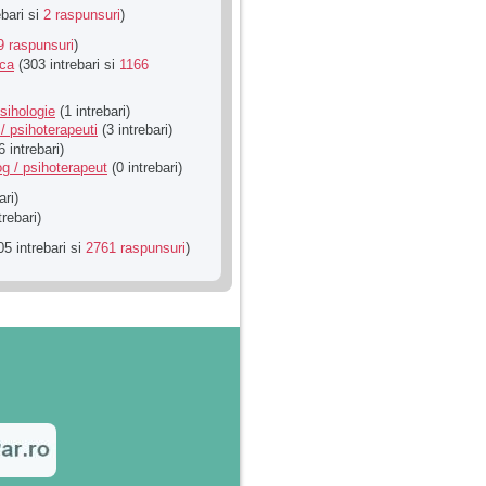
ebari si
2 raspunsuri
)
9 raspunsuri
)
ica
(303 intrebari si
1166
sihologie
(1 intrebari)
/ psihoterapeuti
(3 intrebari)
6 intrebari)
g / psihoterapeut
(0 intrebari)
ari)
trebari)
5 intrebari si
2761 raspunsuri
)