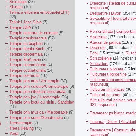
Sexologie
(25)
Dragoste | Relatii de cuplu
Shiatsu
(10)
raspunsuri
)
Tehnica eliberarii emotionale(EFT)
Despartire | Divort
(354 int
(36)
Sexualitate | Identitate se
Tehnici Jose Silva
(7)
raspunsuri
)
Terapie ABA
(97)
Personalitate | Comporta
Terapie asistata de animale
(5)
Anxietate
(177 intrebari si
Terapie craniosacrala
(52)
Atacuri de panica
(116 intr
Terapie cu bioptron
(6)
Depresie
(300 intrebari si
Terapie florala Bach
(41)
Fobii
(15 intrebari si
51 ra
Terapie geotermala
(3)
Schizofrenie
(14 intrebari 
Terapie McKenzie
(3)
Sinucidere
(124 intrebari 
Terapie neuromotorie
(4)
Tulburarea bipolara
(15 int
Terapie ocupationala
(14)
Tulburarea borderline
(1 in
Terapie posturala
(16)
Tulburarea obsesiv-compu
6)
Terapie prin arta / Art terapie
(37)
raspunsuri
)
Terapie prin culoare/Cromoterapie
(9)
Tulburari alimentare
(36 in
Terapie prin integrare senzoriala
(8)
Tulburari de somn
(40 intr
Terapie prin joc / Ludoterapie
(26)
Alte tulburari psihice sa
Terapie prin jocul cu nisip / Sandplay
321 raspunsuri
)
(11)
Terapie prin muzica / Meloterapie
(9)
Tratament psihiatric med
Terapie prin sunet/Sonoterapie
(3)
Trauma | Deces | Acciden
Termoterapie
(7)
)
Theta Healing
(73)
Dependenta | Consum abu
Yoga
(13)
raspunsuri
)