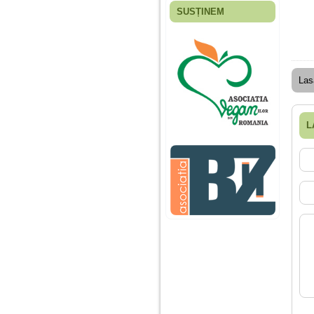
SUSȚINEM
Fiica mea s-a nascut
cand eu aveam 17
ani, privind in urma
realizez cat de multe
greseli am facut in
educatia si cresterea
Las
ei, am fost o mama
egoista, preocupata
de implinirea
profesionala, cand ea
L
era mica am neglijat-
o, ba chiar am fost si
agresiva, orice
greseala era taxata cu
o palma sau pedepse.
De 4 ani am o relatie
serioasa cu un barbat
in varsta de 32 de ani,
iar de aproximativ un
an jumate a inceput
sa se manifeste o
situatie care pe mine
ma deranjeaza.