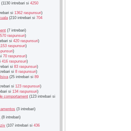
(1130 intrebari si
4250
rebari si
1362 raspunsuri
)
xuala
(210 intrebari si
704
ment
(7 intrebari)
570 raspunsuri
)
ebari si
420 raspunsuri
)
1153 raspunsuri
)
spunsuri
)
si
70 raspunsuri
)
si
416 raspunsuri
)
rebari si
83 raspunsuri
)
trebari si
8 raspunsuri
)
lsiva
(25 intrebari si
89
trebari si
123 raspunsuri
)
ebari si
134 raspunsuri
)
u de comportament
(123 intrebari si
icamentos
(3 intrebari)
t
(8 intrebari)
ziv
(107 intrebari si
436