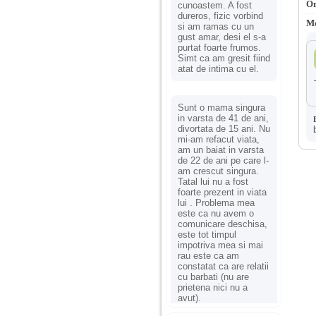
Or
cunoastem. A fost
dureros, fizic vorbind
Mo
si am ramas cu un
gust amar, desi el s-a
purtat foarte frumos.
Simt ca am gresit fiind
atat de intima cu el.
Sunt o mama singura
in varsta de 41 de ani,
divortata de 15 ani. Nu
mi-am refacut viata,
am un baiat in varsta
de 22 de ani pe care l-
am crescut singura.
Tatal lui nu a fost
foarte prezent in viata
lui . Problema mea
este ca nu avem o
comunicare deschisa,
este tot timpul
impotriva mea si mai
rau este ca am
constatat ca are relatii
cu barbati (nu are
prietena nici nu a
avut).