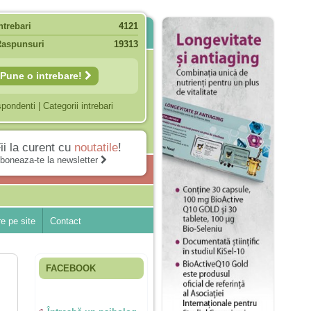
ntrebari
4121
Raspunsuri
19313
Pune o intrebare!
spondenti
|
Categorii intrebari
ii la curent cu
noutatile
!
boneaza-te la newsletter
e pe site
Contact
FACEBOOK