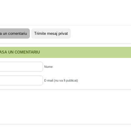
a un comentariu
Trimite mesaj privat
ASA UN COMENTARIU
Nume
E-mail (nu va fi publicat)