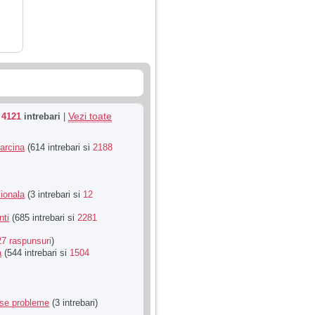
Vezi toate
u
4121
intrebari
|
Sarcina
(614 intrebari si
2188
ionala
(3 intrebari si
12
nti
(685 intrebari si
2281
27 raspunsuri
)
a
(544 intrebari si
1504
rse probleme
(3 intrebari)