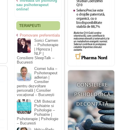
Întreabă un psiholog
sau psihoterapeut
online!
TERAPEUTI
Promovare preferentiala
Sorici Carmen
– Psihoterapie
| Hipnoza |
NLP |
Consiliere SleepTalk –
Bucuresti
Ciornei Iulia –
Psihoterapeut
adlerian |
Consilier
pentru dezvoltare
personală | Consilier
vocațional – București
CMI Botezat
Psihiatrie si
Psihologie –
Psihiatrie |
Psihoterapie | Psihologie
– Bucuresti
Hrițcu-Radu