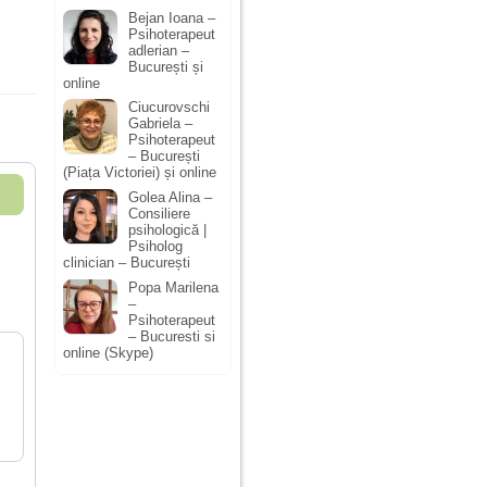
Bejan Ioana –
Psihoterapeut
adlerian –
București și
online
Ciucurovschi
Gabriela –
Psihoterapeut
– București
(Piața Victoriei) și online
Golea Alina –
Consiliere
psihologică |
Psiholog
clinician – București
Popa Marilena
–
Psihoterapeut
– Bucuresti si
online (Skype)