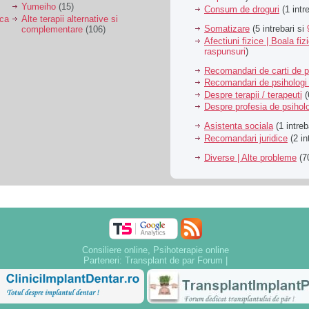
Yumeiho
(15)
Consum de droguri
(1 intr
ica
Alte terapii alternative si
Somatizare
(5 intrebari si
complementare
(106)
Afectiuni fizice | Boala fiz
raspunsuri
)
Recomandari de carti de p
Recomandari de psihologi 
Despre terapii / terapeuti
(
Despre profesia de psiholo
Asistenta sociala
(1 intreb
Recomandari juridice
(2 in
Diverse | Alte probleme
(70
Consiliere online, Psihoterapie online
Parteneri:
Transplant de par Forum
|