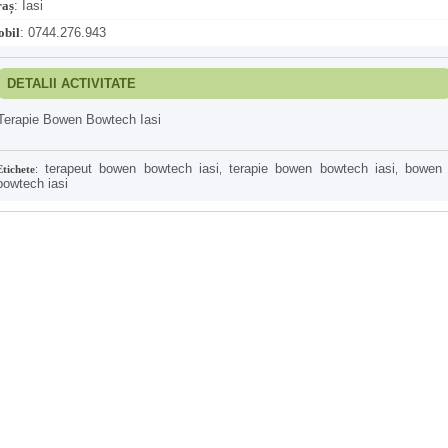
aș
:
Iasi
bil
:
0744.276.943
DETALII ACTIVITATE
Terapie Bowen Bowtech Iasi
terapeut bowen bowtech iasi
terapie bowen bowtech iasi
bowen 
Etichete
:
,
,
bowtech iasi