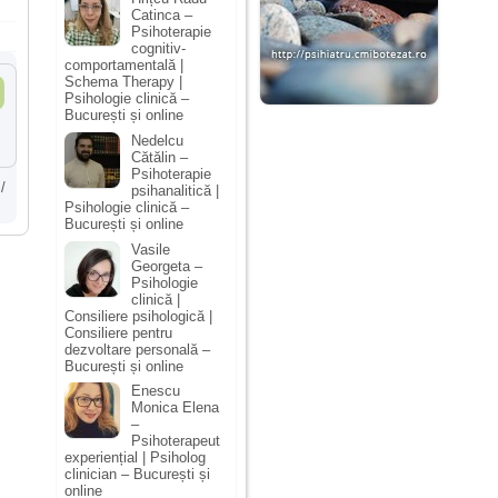
Catinca –
Psihoterapie
cognitiv-
comportamentală |
Schema Therapy |
Psihologie clinică –
București și online
Nedelcu
Cătălin –
Psihoterapie
/
psihanalitică |
Psihologie clinică –
București și online
Vasile
Georgeta –
Psihologie
clinică |
Consiliere psihologică |
Consiliere pentru
dezvoltare personală –
București și online
Enescu
Monica Elena
–
Psihoterapeut
experiențial | Psiholog
clinician – București și
online