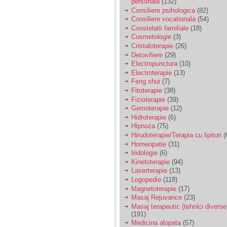
personala
(132)
Consiliere psihologica
(82)
Consiliere vocationala
(54)
Am 14 ani si o mare
Constelatii familiale
(18)
problema. Acum 8 luni
Cosmetologie
(3)
am inceput o relatie
Cristaloterapie
(26)
cu un baiat in varsta
Detoxifiere
(29)
de 20 de ani, m-a
Electropunctura
(10)
cucerit cu vorbe dulci,
Electroterapie
(13)
cadouri, promisiuni de
casatorie, asa ca m-
Feng shui
(7)
am culcat cu el si in
Fitoterapie
(38)
scurt timp am ramas
Fizioterapie
(39)
insarcinata. El cand a
Gemoterapie
(12)
aflat a plecat in afara,
Hidroterapie
(6)
la munca, si a rupt
orice legatura cu
Hipnoza
(75)
mine. Mama m-a batut
Hirudoterapie/Terapia cu lipitori
(
si m-a jignit in ultimul
Homeopatie
(31)
hal, ba chiar m-a fortat
Iridologie
(6)
sa stau sa imi
Kinetoterapie
(94)
introduca coada de
Laserterapie
(13)
mop in vagin.
Logopedie
(118)
Magnetoterapie
(17)
Masaj Rejuvance
(23)
Am 20 ani si am avut
Masaj terapeutic (tehnici diverse
o viata foarte grea. O
(191)
familie care nu m-a
crescut cum trebuie,
Medicina alopata
(57)