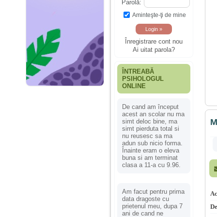
Parolă:
Aminteşte-ţi de mine
Înregistrare cont nou
Ai uitat parola?
ÎNTREABĂ
PSIHOLOGUL
ONLINE
De cand am început
acest an scolar nu ma
M
simt deloc bine, ma
simt pierduta total si
nu reusesc sa ma
adun sub nicio forma.
Înainte eram o eleva
buna si am terminat
clasa a 11-a cu 9.96.
Am facut pentru prima
Ac
data dragoste cu
prietenul meu, dupa 7
De
ani de cand ne