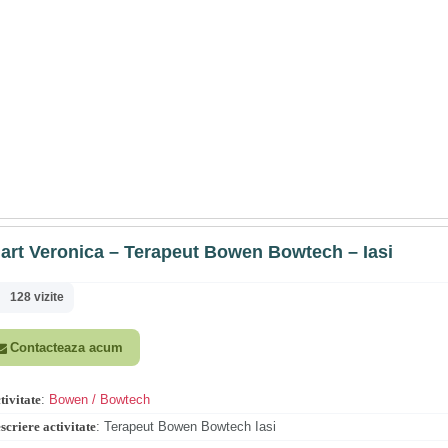
art Veronica – Terapeut Bowen Bowtech – Iasi
128 vizite
Contacteaza acum
tivitate
:
Bowen / Bowtech
scriere activitate
:
Terapeut Bowen Bowtech Iasi