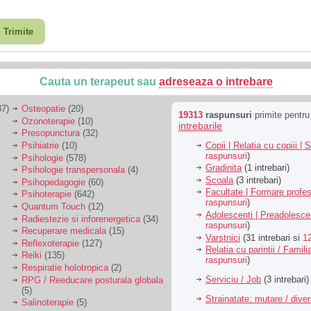
Trimite
Cauta un terapeut sau
adreseaza o intrebare
7)
Osteopatie
(20)
19313
raspunsuri
primite pentr
Ozonoterapie
(10)
intrebarile
Presopunctura
(32)
Copii | Relatia cu copiii | 
Psihiatrie
(10)
raspunsuri
)
Psihologie
(578)
Gradinita
(1 intrebari)
Psihologie transpersonala
(4)
Scoala
(3 intrebari)
Psihopedagogie
(60)
Facultate | Formare profes
Psihoterapie
(642)
raspunsuri
)
Quantum Touch
(12)
Adolescenti | Preadolesce
Radiestezie si inforenergetica
(34)
raspunsuri
)
Recuperare medicala
(15)
Varstnici
(31 intrebari si
1
Reflexoterapie
(127)
Relatia cu parintii / Famili
Reiki
(135)
raspunsuri
)
Respiratie holotropica
(2)
Serviciu / Job
(3 intrebari)
RPG / Reeducare posturala globala
(5)
Strainatate: mutare / dive
Salinoterapie
(5)