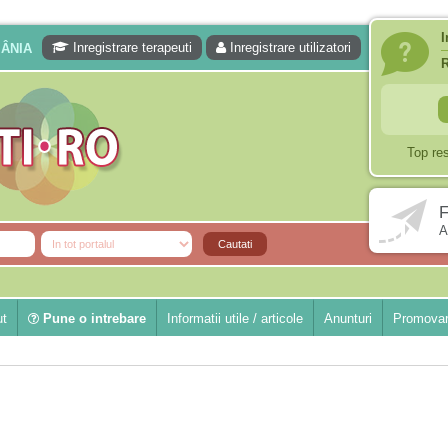
I
Inregistrare terapeuti
Inregistrare utilizatori
MÂNIA
Top re
F
A
ut
Pune o intrebare
Informatii utile / articole
Anunturi
Promovar