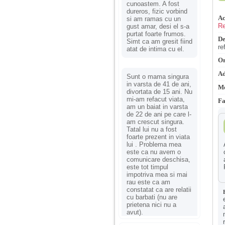
cunoastem. A fost
dureros, fizic vorbind
Ac
si am ramas cu un
Re
gust amar, desi el s-a
purtat foarte frumos.
De
Simt ca am gresit fiind
re
atat de intima cu el.
Or
Ad
Sunt o mama singura
in varsta de 41 de ani,
Mo
divortata de 15 ani. Nu
mi-am refacut viata,
Fa
am un baiat in varsta
de 22 de ani pe care l-
am crescut singura.
Tatal lui nu a fost
foarte prezent in viata
lui . Problema mea
este ca nu avem o
comunicare deschisa,
este tot timpul
impotriva mea si mai
rau este ca am
constatat ca are relatii
cu barbati (nu are
prietena nici nu a
avut).