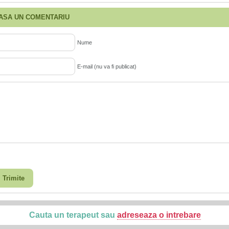
ASA UN COMENTARIU
Nume
E-mail (nu va fi publicat)
Trimite
Cauta un terapeut sau
adreseaza o intrebare