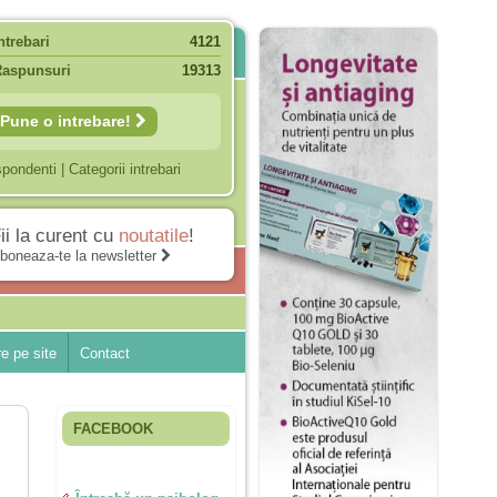
ntrebari
4121
Raspunsuri
19313
Pune o intrebare!
spondenti
|
Categorii intrebari
ii la curent cu
noutatile
!
boneaza-te la newsletter
e pe site
Contact
FACEBOOK