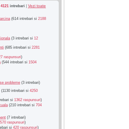
Vezi toate
u
4121
intrebari
|
Sarcina
(614 intrebari si
2188
ionala
(3 intrebari si
12
nti
(685 intrebari si
2281
27 raspunsuri
)
a
(544 intrebari si
1504
rse probleme
(3 intrebari)
(1130 intrebari si
4250
rebari si
1362 raspunsuri
)
xuala
(210 intrebari si
704
ment
(7 intrebari)
570 raspunsuri
)
ebari si
420 raspunsuri
)