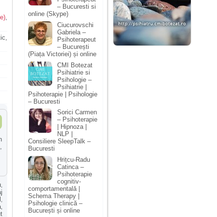
– Bucuresti si
online (Skype)
e)
,
Ciucurovschi
Gabriela –
ic,
Psihoterapeut
– București
(Piața Victoriei) și online
CMI Botezat
Psihiatrie si
Psihologie –
Psihiatrie |
Psihoterapie | Psihologie
– Bucuresti
Sorici Carmen
– Psihoterapie
| Hipnoza |
NLP |
n
Consiliere SleepTalk –
,
Bucuresti
Hrițcu-Radu
Catinca –
Psihoterapie
cognitiv-
u
,
comportamentală |
j
Schema Therapy |
l
,
Psihologie clinică –
a
,
București și online
t