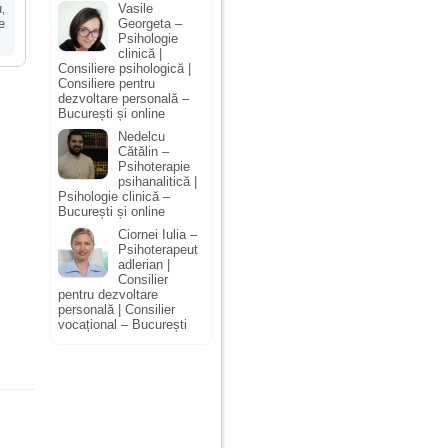
u
Vasile
,
e
Georgeta –
Psihologie
clinică |
Consiliere psihologică |
Consiliere pentru
dezvoltare personală –
București și online
Nedelcu
Cătălin –
Psihoterapie
psihanalitică |
Psihologie clinică –
București și online
Ciornei Iulia –
Psihoterapeut
adlerian |
Consilier
pentru dezvoltare
personală | Consilier
vocațional – București