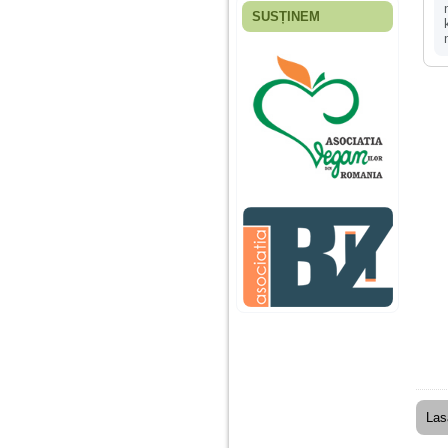
SUSȚINEM
Fiica mea s-a nascut
cand eu aveam 17
ani, privind in urma
realizez cat de multe
greseli am facut in
educatia si cresterea
ei, am fost o mama
egoista, preocupata
de implinirea
profesionala, cand ea
era mica am neglijat-
o, ba chiar am fost si
agresiva, orice
greseala era taxata cu
o palma sau pedepse.
De 4 ani am o relatie
serioasa cu un barbat
in varsta de 32 de ani,
iar de aproximativ un
an jumate a inceput
sa se manifeste o
situatie care pe mine
ma deranjeaza.
Las