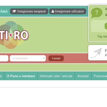
I
Inregistrare terapeuti
Inregistrare utilizatori
MÂNIA
Top re
F
A
ut
Pune o intrebare
Informatii utile / articole
Anunturi
Promovar