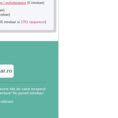
g / psihoterapeut
(0 intrebari)
ari)
trebari)
5 intrebari si
2761 raspunsuri
)
cest site de catre terapeuti
rientare! Nu puneti intrebari
utilizarii.