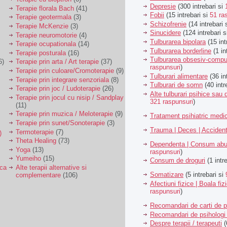
Depresie
(300 intrebari si
Terapie florala Bach
(41)
Fobii
(15 intrebari si
51 ra
Terapie geotermala
(3)
Schizofrenie
(14 intrebari 
Terapie McKenzie
(3)
Sinucidere
(124 intrebari 
Terapie neuromotorie
(4)
Tulburarea bipolara
(15 int
Terapie ocupationala
(14)
Tulburarea borderline
(1 in
Terapie posturala
(16)
Tulburarea obsesiv-compu
6)
Terapie prin arta / Art terapie
(37)
raspunsuri
)
Terapie prin culoare/Cromoterapie
(9)
Tulburari alimentare
(36 in
Terapie prin integrare senzoriala
(8)
Tulburari de somn
(40 intr
Terapie prin joc / Ludoterapie
(26)
Alte tulburari psihice sa
Terapie prin jocul cu nisip / Sandplay
321 raspunsuri
)
(11)
Terapie prin muzica / Meloterapie
(9)
Tratament psihiatric med
Terapie prin sunet/Sonoterapie
(3)
Trauma | Deces | Acciden
Termoterapie
(7)
)
Theta Healing
(73)
Dependenta | Consum abu
Yoga
(13)
raspunsuri
)
Yumeiho
(15)
Consum de droguri
(1 intr
ica
Alte terapii alternative si
Somatizare
(5 intrebari si
complementare
(106)
Afectiuni fizice | Boala fiz
raspunsuri
)
Recomandari de carti de p
Recomandari de psihologi 
Despre terapii / terapeuti
(