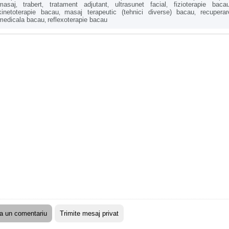
masaj
trabert
tratament adjutant
ultrasunet facial
fizioterapie baca
,
,
,
,
kinetoterapie bacau
masaj terapeutic (tehnici diverse) bacau
recuperar
,
,
medicala bacau
reflexoterapie bacau
,
a un comentariu
Trimite mesaj privat