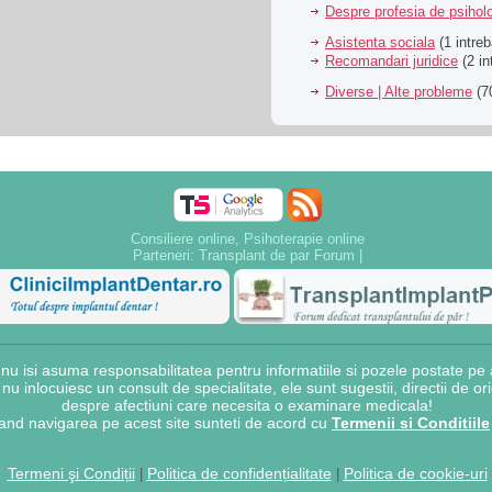
Despre profesia de psiholo
Asistenta sociala
(1 intreb
Recomandari juridice
(2 in
Diverse | Alte probleme
(70
Consiliere online, Psihoterapie online
Parteneri:
Transplant de par Forum
|
 isi asuma responsabilitatea pentru informatiile si pozele postate pe a
e nu inlocuiesc un consult de specialitate, ele sunt sugestii, directii de o
despre afectiuni care necesita o examinare medicala!
and navigarea pe acest site sunteti de acord cu
Termenii si Conditiile
Termeni şi Condiții
Politica de confidențialitate
Politica de cookie-uri
|
|