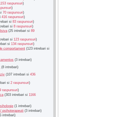
1153 raspunsuri
)
spunsuri
)
si
70 raspunsuri
)
si
416 raspunsuri
)
rebari si
83 raspunsuri
)
trebari si
8 raspunsuri
)
lsiva
(25 intrebari si
89
trebari si
123 raspunsuri
)
ebari si
134 raspunsuri
)
u de comportament
(123 intrebari si
icamentos
(3 intrebari)
t
(8 intrebari)
ziv
(107 intrebari si
436
ebari si
2 raspunsuri
)
9 raspunsuri
)
ica
(303 intrebari si
1166
sihologie
(1 intrebari)
/ psihoterapeuti
(3 intrebari)
6 intrebari)