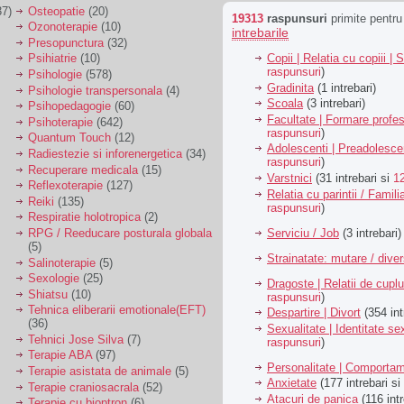
7)
Osteopatie
(20)
19313
raspunsuri
primite pentr
Ozonoterapie
(10)
intrebarile
Presopunctura
(32)
Copii | Relatia cu copiii | 
Psihiatrie
(10)
raspunsuri
)
Psihologie
(578)
Gradinita
(1 intrebari)
Psihologie transpersonala
(4)
Scoala
(3 intrebari)
Psihopedagogie
(60)
Facultate | Formare profes
Psihoterapie
(642)
raspunsuri
)
Quantum Touch
(12)
Adolescenti | Preadolesce
Radiestezie si inforenergetica
(34)
raspunsuri
)
Recuperare medicala
(15)
Varstnici
(31 intrebari si
1
Reflexoterapie
(127)
Relatia cu parintii / Famili
Reiki
(135)
raspunsuri
)
Respiratie holotropica
(2)
Serviciu / Job
(3 intrebari)
RPG / Reeducare posturala globala
(5)
Strainatate: mutare / dive
Salinoterapie
(5)
Sexologie
(25)
Dragoste | Relatii de cuplu
Shiatsu
(10)
raspunsuri
)
Tehnica eliberarii emotionale(EFT)
Despartire | Divort
(354 int
(36)
Sexualitate | Identitate se
Tehnici Jose Silva
(7)
raspunsuri
)
Terapie ABA
(97)
Personalitate | Comporta
Terapie asistata de animale
(5)
Anxietate
(177 intrebari si
Terapie craniosacrala
(52)
Atacuri de panica
(116 intr
Terapie cu bioptron
(6)