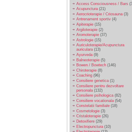
Access Consciousness / Bars
(3
Acupunctura
(21)
Aerocrioterapie / Criosauna
(3)
Am 14 ani si o mare
Antrenament sportiv
(4)
problema. Acum 8 luni
Apiterapie
(15)
am inceput o relatie
cu un baiat in varsta
Argiloterapie
(2)
de 20 de ani, m-a
Aromoterapie
(37)
cucerit cu vorbe dulci,
Astrologie
(15)
cadouri, promisiuni de
Auriculoterapie/Acupunctura
casatorie, asa ca m-
auriculara
(13)
am culcat cu el si in
Ayurveda
(9)
scurt timp am ramas
Balneoterapie
(5)
insarcinata. El cand a
aflat a plecat in afara,
Bowen / Bowtech
(146)
la munca, si a rupt
Chiroterapie
(8)
orice legatura cu
Coaching
(96)
mine. Mama m-a batut
Consiliere genetica
(1)
si m-a jignit in ultimul
Consiliere pentru dezvoltare
hal, ba chiar m-a fortat
personala
(132)
sa stau sa imi
introduca coada de
Consiliere psihologica
(82)
mop in vagin.
Consiliere vocationala
(54)
Constelatii familiale
(18)
Cosmetologie
(3)
Am 20 ani si am avut
Cristaloterapie
(26)
o viata foarte grea. O
Detoxifiere
(29)
familie care nu m-a
Electropunctura
(10)
crescut cum trebuie,
Electroterapie
(13)