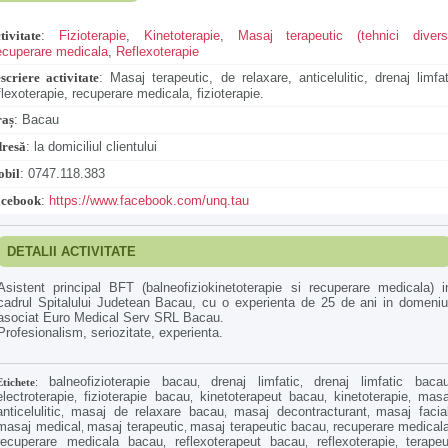
tivitate
:
Fizioterapie
,
Kinetoterapie
,
Masaj terapeutic (tehnici divers
cuperare medicala
,
Reflexoterapie
scriere activitate
:
Masaj terapeutic, de relaxare, anticelulitic, drenaj limfat
flexoterapie, recuperare medicala, fizioterapie.
aș
:
Bacau
resă
:
la domiciliul clientului
bil
:
0747.118.383
cebook
:
https://www.facebook.com/unq.tau
DETALII ACTIVITATE
Asistent principal BFT (balneofiziokinetoterapie si recuperare medicala) i
cadrul Spitalului Judetean Bacau, cu o experienta de 25 de ani in domeniu
asociat Euro Medical Serv SRL Bacau.
Profesionalism, seriozitate, experienta.
balneofizioterapie bacau
drenaj limfatic
drenaj limfatic baca
Etichete
:
,
,
electroterapie
fizioterapie bacau
kinetoterapeut bacau
kinetoterapie
masa
,
,
,
,
anticelulitic
masaj de relaxare bacau
masaj decontracturant
masaj facia
,
,
,
masaj medical
masaj terapeutic
masaj terapeutic bacau
recuperare medical
,
,
,
recuperare medicala bacau
reflexoterapeut bacau
reflexoterapie
terapeu
,
,
,