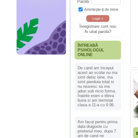
Parolă:
Aminteşte-ţi de mine
Înregistrare cont nou
Ai uitat parola?
ÎNTREABĂ
PSIHOLOGUL
ONLINE
De cand am început
acest an scolar nu ma
simt deloc bine, ma
simt pierduta total si
nu reusesc sa ma
adun sub nicio forma.
Înainte eram o eleva
buna si am terminat
clasa a 11-a cu 9.96.
Am facut pentru prima
data dragoste cu
prietenul meu, dupa 7
ani de cand ne