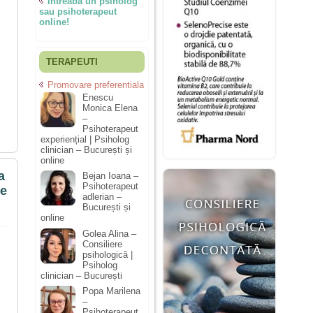
Întreabă un psiholog
sau psihoterapeut
online!
TERAPEUTI
Promovare preferentiala
Enescu
Monica Elena
–
Psihoterapeut
experiențial | Psiholog
clinician – București și
online
a
Bejan Ioana –
Psihoterapeut
ie
adlerian –
București și
online
Golea Alina –
Consiliere
psihologică |
Psiholog
clinician – București
Popa Marilena
–
Psihoterapeut