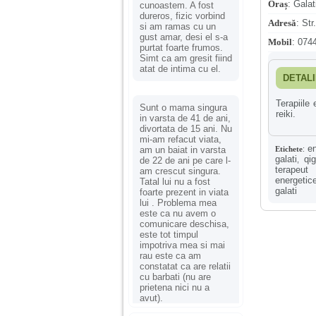
Oraș
:
Galat
cunoastem. A fost
dureros, fizic vorbind
Adresă
:
Str
si am ramas cu un
gust amar, desi el s-a
Mobil
:
0744
purtat foarte frumos.
Simt ca am gresit fiind
atat de intima cu el.
DETALI
Terapiile
Sunt o mama singura
reiki.
in varsta de 41 de ani,
divortata de 15 ani. Nu
mi-am refacut viata,
en
Etichete
:
am un baiat in varsta
galati
qi
,
de 22 de ani pe care l-
terapeut 
am crescut singura.
energetic
Tatal lui nu a fost
galati
foarte prezent in viata
lui . Problema mea
este ca nu avem o
comunicare deschisa,
este tot timpul
impotriva mea si mai
rau este ca am
constatat ca are relatii
cu barbati (nu are
prietena nici nu a
avut).