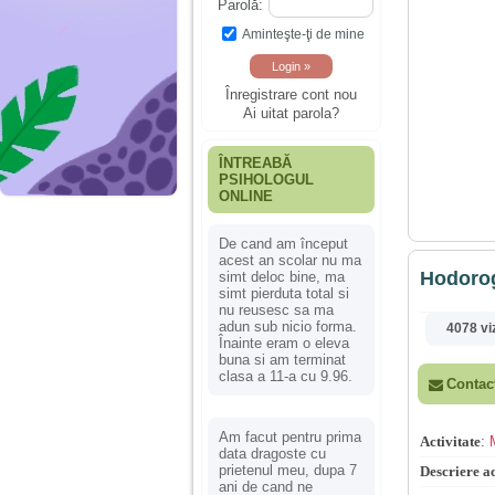
Parolă:
Aminteşte-ţi de mine
Înregistrare cont nou
Ai uitat parola?
ÎNTREABĂ
PSIHOLOGUL
ONLINE
De cand am început
acest an scolar nu ma
Hodorog
simt deloc bine, ma
simt pierduta total si
nu reusesc sa ma
adun sub nicio forma.
4078 vi
Înainte eram o eleva
buna si am terminat
clasa a 11-a cu 9.96.
Contac
Am facut pentru prima
Activitate
:
data dragoste cu
prietenul meu, dupa 7
Descriere ac
ani de cand ne