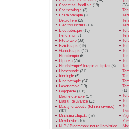
Teh
tata alcoolic, mai
Constelatii familiale
(18)
(36)
nimanui nu ii pasa de
Cosmetologie
(3)
Teh
mine. Din cauza asta
am inceput sa beau
Cristaloterapie
(26)
Ter
alcool si am inceput
Detoxifiere
(29)
Ter
sa ma culc cu barbati
Electropunctura
(10)
Ter
pentru bani.
Electroterapie
(13)
Ter
Feng shui
(7)
Tera
Fitoterapie
(38)
Ter
Fizioterapie
(39)
Ter
Gemoterapie
(12)
Ter
Hidroterapie
(6)
Ter
Hipnoza
(75)
Ter
Hirudoterapie/Terapia cu lipitori
(6)
Tera
Homeopatie
(31)
Ter
Iridologie
(6)
Tera
Kinetoterapie
(94)
Tera
Laserterapie
(13)
Tera
(11)
Logopedie
(118)
Ter
Magnetoterapie
(17)
Ter
Masaj Rejuvance
(23)
Ter
Masaj terapeutic (tehnici diverse)
(191)
The
Medicina alopata
(57)
Yog
Moxibustie
(10)
Yum
NLP / Programare neuro-lingvistica
Alte