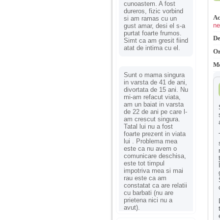
cunoastem. A fost
dureros, fizic vorbind
Ac
si am ramas cu un
ne
gust amar, desi el s-a
purtat foarte frumos.
De
Simt ca am gresit fiind
atat de intima cu el.
Or
Mo
Sunt o mama singura
in varsta de 41 de ani,
divortata de 15 ani. Nu
mi-am refacut viata,
am un baiat in varsta
de 22 de ani pe care l-
am crescut singura.
Tatal lui nu a fost
foarte prezent in viata
lui . Problema mea
este ca nu avem o
comunicare deschisa,
este tot timpul
impotriva mea si mai
rau este ca am
constatat ca are relatii
cu barbati (nu are
prietena nici nu a
avut).