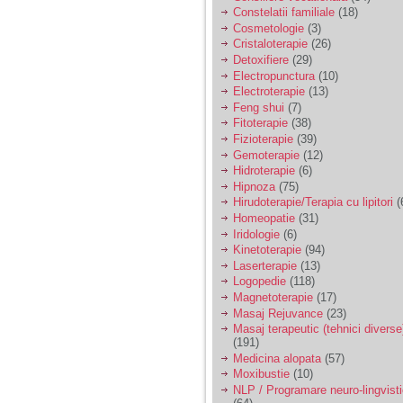
tata alcoolic, mai
Constelatii familiale
(18)
nimanui nu ii pasa de
Cosmetologie
(3)
mine. Din cauza asta
Cristaloterapie
(26)
am inceput sa beau
alcool si am inceput
Detoxifiere
(29)
sa ma culc cu barbati
Electropunctura
(10)
pentru bani.
Electroterapie
(13)
Feng shui
(7)
Fitoterapie
(38)
Fizioterapie
(39)
Gemoterapie
(12)
Hidroterapie
(6)
Hipnoza
(75)
Hirudoterapie/Terapia cu lipitori
(
Homeopatie
(31)
Iridologie
(6)
Kinetoterapie
(94)
Laserterapie
(13)
Logopedie
(118)
Magnetoterapie
(17)
Masaj Rejuvance
(23)
Masaj terapeutic (tehnici diverse
(191)
Medicina alopata
(57)
Moxibustie
(10)
NLP / Programare neuro-lingvist