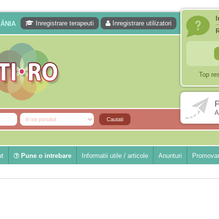
I
Inregistrare terapeuti
Inregistrare utilizatori
MÂNIA
Top re
F
A
ut
Pune o intrebare
Informatii utile / articole
Anunturi
Promovar