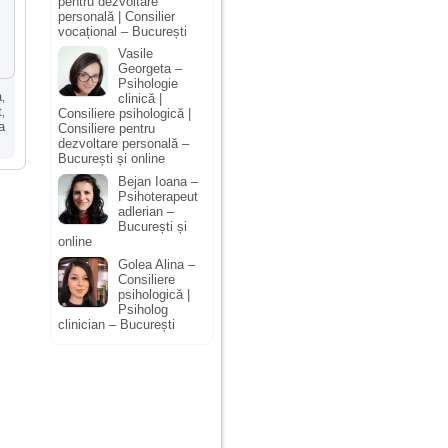
pentru dezvoltare
personală | Consilier
vocațional – București
Vasile
Georgeta –
Psihologie
a
,
clinică |
t
,
Consiliere psihologică |
a
Consiliere pentru
dezvoltare personală –
București și online
Bejan Ioana –
Psihoterapeut
adlerian –
București și
online
Golea Alina –
Consiliere
psihologică |
Psiholog
clinician – București