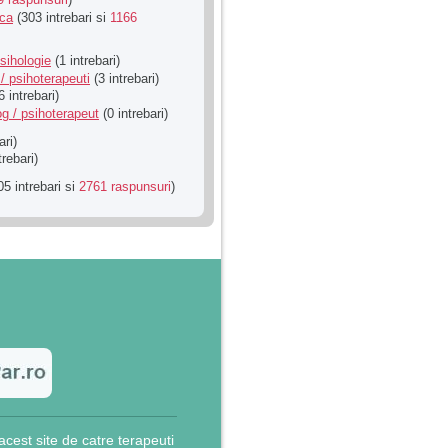
ica
(303 intrebari si
1166
sihologie
(1 intrebari)
/ psihoterapeuti
(3 intrebari)
6 intrebari)
g / psihoterapeut
(0 intrebari)
ari)
trebari)
5 intrebari si
2761 raspunsuri
)
cest site de catre terapeuti