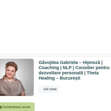
Găvojdea Gabriela – Hipnoză |
Coaching | NLP | Consilier pentru
dezvoltare personală | Theta
Healing – București
142 vizite
Contacteaza acum