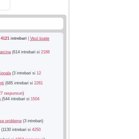
Vezi toate
u
4121
intrebari
|
Sarcina
(614 intrebari si
2188
ionala
(3 intrebari si
12
nti
(685 intrebari si
2281
27 raspunsuri
)
a
(544 intrebari si
1504
rse probleme
(3 intrebari)
(1130 intrebari si
4250