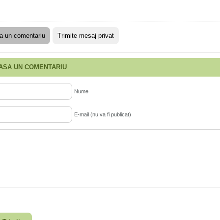
a un comentariu
Trimite mesaj privat
ASA UN COMENTARIU
Nume
E-mail (nu va fi publicat)