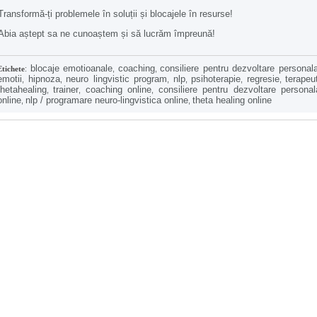
Transformă-ți problemele în soluții și blocajele în resurse!
Abia aștept sa ne cunoaștem și să lucrăm împreună!
blocaje emotioanale
coaching
consiliere pentru dezvoltare personal
Etichete
:
,
,
emotii
hipnoza
neuro lingvistic program
nlp
psihoterapie
regresie
terapeu
,
,
,
,
,
,
thetahealing
trainer
coaching online
consiliere pentru dezvoltare personal
,
,
,
online
nlp / programare neuro-lingvistica online
theta healing online
,
,