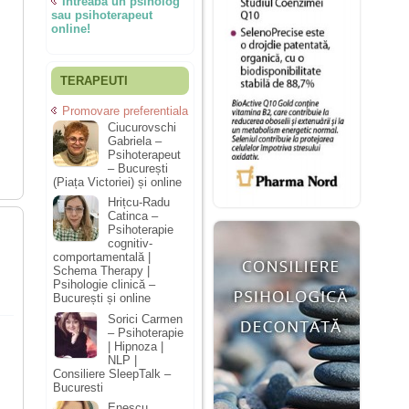
Întreabă un psiholog
sau psihoterapeut
online!
TERAPEUTI
Promovare preferentiala
Ciucurovschi
Gabriela –
Psihoterapeut
– București
(Piața Victoriei) și online
Hrițcu-Radu
Catinca –
Psihoterapie
cognitiv-
comportamentală |
Schema Therapy |
Psihologie clinică –
București și online
Sorici Carmen
– Psihoterapie
| Hipnoza |
NLP |
Consiliere SleepTalk –
Bucuresti
Enescu