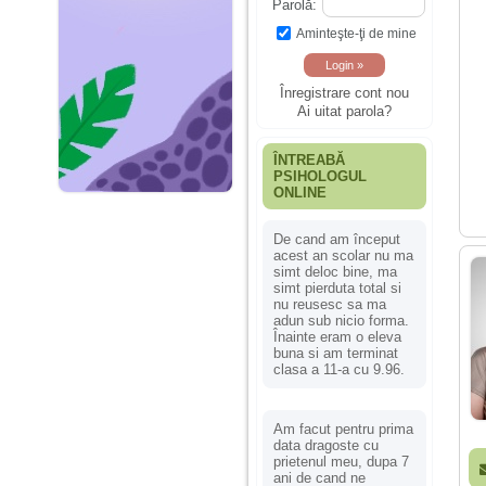
Parolă:
Aminteşte-ţi de mine
Înregistrare cont nou
Ai uitat parola?
ÎNTREABĂ
PSIHOLOGUL
ONLINE
De cand am început
acest an scolar nu ma
simt deloc bine, ma
simt pierduta total si
nu reusesc sa ma
adun sub nicio forma.
Înainte eram o eleva
buna si am terminat
clasa a 11-a cu 9.96.
Am facut pentru prima
data dragoste cu
prietenul meu, dupa 7
ani de cand ne