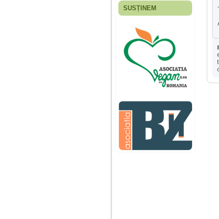
SUSȚINEM
Fiica mea s-a nascut
cand eu aveam 17
ani, privind in urma
realizez cat de multe
greseli am facut in
educatia si cresterea
ei, am fost o mama
egoista, preocupata
de implinirea
profesionala, cand ea
era mica am neglijat-
o, ba chiar am fost si
agresiva, orice
greseala era taxata cu
o palma sau pedepse.
De 4 ani am o relatie
serioasa cu un barbat
in varsta de 32 de ani,
iar de aproximativ un
an jumate a inceput
sa se manifeste o
situatie care pe mine
ma deranjeaza.