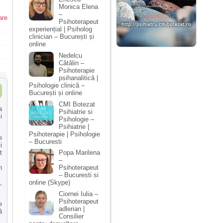
Monica Elena
–
are
Psihoterapeut
experiențial | Psiholog
clinician – București și
online
Nedelcu
Cătălin –
Psihoterapie
psihanalitică |
Psihologie clinică –
București și online
CMI Botezat
a
Psihiatrie si
i
Psihologie –
Psihiatrie |
Psihoterapie | Psihologie
e
– Bucuresti
i
t
Popa Marilena
–
n
Psihoterapeut
– Bucuresti si
,
online (Skype)
Ciornei Iulia –
Psihoterapeut
e
adlerian |
ă
Consilier