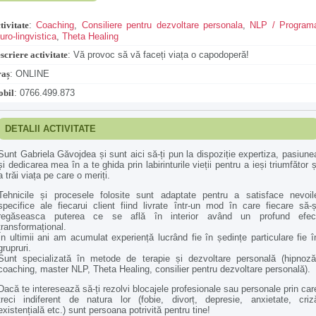
tivitate
:
Coaching
,
Consiliere pentru dezvoltare personala
,
NLP / Program
uro-lingvistica
,
Theta Healing
scriere activitate
:
Vă provoc să vă faceți viața o capodoperă!
aș
:
ONLINE
bil
:
0766.499.873
DETALII ACTIVITATE
Sunt Gabriela Găvojdea și sunt aici să-ți pun la dispoziție expertiza, pasiune
și dedicarea mea în a te ghida prin labirinturile vieții pentru a ieși triumfător ș
a trăi viața pe care o meriți.
Tehnicile și procesele folosite sunt adaptate pentru a satisface nevoil
specifice ale fiecarui client fiind livrate într-un mod în care fiecare să-ș
regăseasca puterea ce se află în interior având un profund efec
transformațional.
În ultimii ani am acumulat experiență lucrând fie în ședințe particulare fie î
grupruri.
Sunt specializată în metode de terapie și dezvoltare personală (hipnoză
coaching, master NLP, Theta Healing, consilier pentru dezvoltare personală).
Dacă te interesează să-ți rezolvi blocajele profesionale sau personale prin car
treci indiferent de natura lor (fobie, divorț, depresie, anxietate, criz
existențială etc.) sunt persoana potrivită pentru tine!