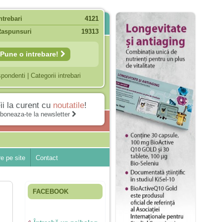
ntrebari
4121
Raspunsuri
19313
Pune o intrebare!
spondenti
|
Categorii intrebari
ii la curent cu
noutatile
!
boneaza-te la newsletter
e pe site
Contact
FACEBOOK