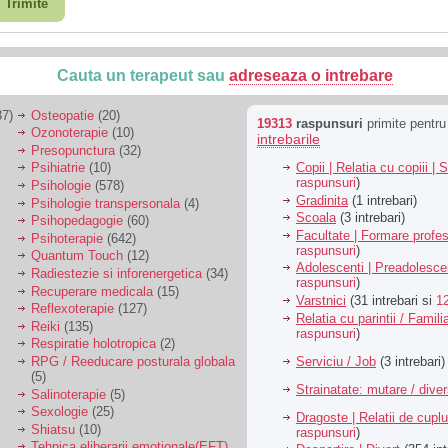
Trimite
Cauta un terapeut sau
adreseaza o intrebare
7)
Osteopatie
(20)
19313
raspunsuri
primite pentr
Ozonoterapie
(10)
intrebarile
Presopunctura
(32)
Copii | Relatia cu copiii | 
Psihiatrie
(10)
raspunsuri
)
Psihologie
(578)
Gradinita
(1 intrebari)
Psihologie transpersonala
(4)
Scoala
(3 intrebari)
Psihopedagogie
(60)
Facultate | Formare profes
Psihoterapie
(642)
raspunsuri
)
Quantum Touch
(12)
Adolescenti | Preadolesce
Radiestezie si inforenergetica
(34)
raspunsuri
)
Recuperare medicala
(15)
Varstnici
(31 intrebari si
1
Reflexoterapie
(127)
Relatia cu parintii / Famili
Reiki
(135)
raspunsuri
)
Respiratie holotropica
(2)
Serviciu / Job
(3 intrebari)
RPG / Reeducare posturala globala
(5)
Strainatate: mutare / dive
Salinoterapie
(5)
Sexologie
(25)
Dragoste | Relatii de cuplu
Shiatsu
(10)
raspunsuri
)
Tehnica eliberarii emotionale(EFT)