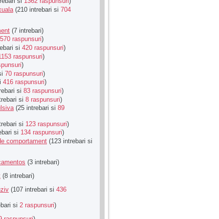
rebari si
1362 raspunsuri
)
xuala
(210 intrebari si
704
ment
(7 intrebari)
570 raspunsuri
)
ebari si
420 raspunsuri
)
1153 raspunsuri
)
spunsuri
)
si
70 raspunsuri
)
si
416 raspunsuri
)
rebari si
83 raspunsuri
)
trebari si
8 raspunsuri
)
lsiva
(25 intrebari si
89
trebari si
123 raspunsuri
)
ebari si
134 raspunsuri
)
u de comportament
(123 intrebari si
icamentos
(3 intrebari)
t
(8 intrebari)
ziv
(107 intrebari si
436
ebari si
2 raspunsuri
)
9 raspunsuri
)