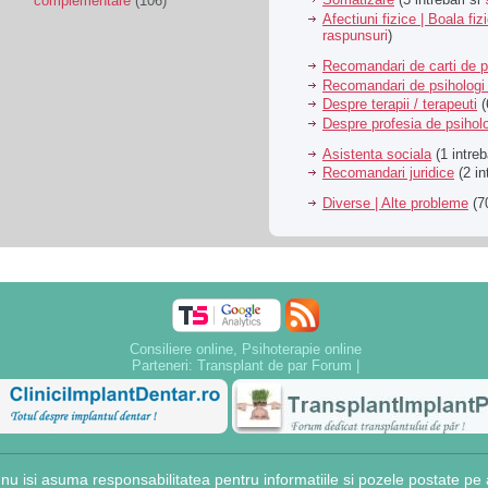
complementare
(106)
Afectiuni fizice | Boala fiz
raspunsuri
)
Recomandari de carti de p
Recomandari de psihologi 
Despre terapii / terapeuti
(
Despre profesia de psiholo
Asistenta sociala
(1 intreb
Recomandari juridice
(2 in
Diverse | Alte probleme
(70
Consiliere online, Psihoterapie online
Parteneri:
Transplant de par Forum
|
 isi asuma responsabilitatea pentru informatiile si pozele postate pe a