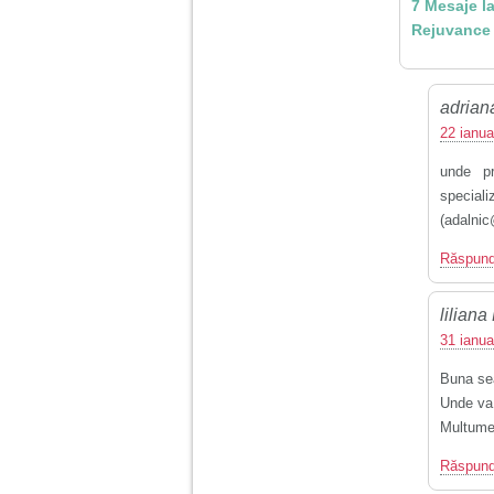
7 Mesaje l
tata alcoolic, mai
nimanui nu ii pasa de
Rejuvance 
mine. Din cauza asta
am inceput sa beau
alcool si am inceput
sa ma culc cu barbati
pentru bani.
adrian
22 ianua
unde pr
speciali
(adalnic
Răspun
lilian
31 ianua
Buna se
Unde va 
Multum
Răspun