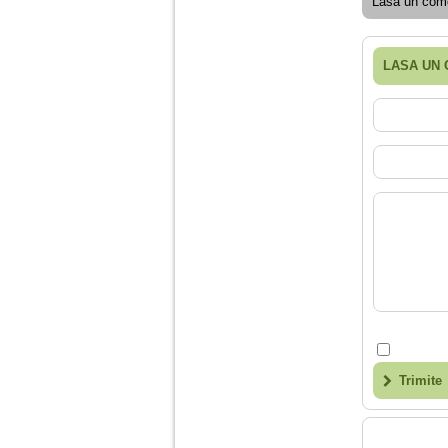
Lasa un come
Am 14 ani si o mare
LASA UN
problema. Acum 8 luni
am inceput o relatie
cu un baiat in varsta
de 20 de ani, m-a
cucerit cu vorbe dulci,
cadouri, promisiuni de
casatorie, asa ca m-
am culcat cu el si in
scurt timp am ramas
insarcinata. El cand a
aflat a plecat in afara,
la munca, si a rupt
orice legatura cu
mine. Mama m-a batut
si m-a jignit in ultimul
hal, ba chiar m-a fortat
sa stau sa imi
introduca coada de
mop in vagin.
Trimite
Am 20 ani si am avut
o viata foarte grea. O
familie care nu m-a
crescut cum trebuie,