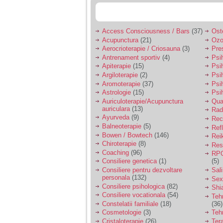
Access Consciousness / Bars
(37)
Ost
Acupunctura
(21)
Ozo
Aerocrioterapie / Criosauna
(3)
Pre
Antrenament sportiv
(4)
Psih
Apiterapie
(15)
Psi
Argiloterapie
(2)
Psi
Aromoterapie
(37)
Psi
Astrologie
(15)
Psi
Auriculoterapie/Acupunctura
Qua
auriculara
(13)
Radi
Ayurveda
(9)
Rec
Balneoterapie
(5)
Ref
Bowen / Bowtech
(146)
Rei
Chiroterapie
(8)
Resp
Coaching
(96)
RPG
Consiliere genetica
(1)
(5)
Consiliere pentru dezvoltare
Sal
personala
(132)
Sex
Consiliere psihologica
(82)
Shi
Consiliere vocationala
(54)
Teh
Constelatii familiale
(18)
(36)
Cosmetologie
(3)
Teh
Cristaloterapie
(26)
Ter