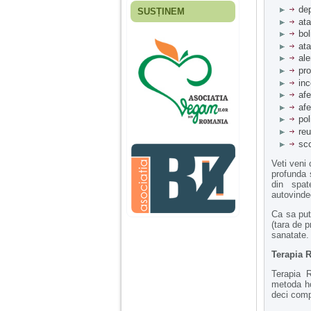
dep
SUSȚINEM
Fiica mea s-a nascut
ata
cand eu aveam 17
bol
ani, privind in urma
ata
realizez cat de multe
ale
greseli am facut in
pro
educatia si cresterea
inc
ei, am fost o mama
egoista, preocupata
afe
de implinirea
afe
profesionala, cand ea
pol
era mica am neglijat-
re
o, ba chiar am fost si
sco
agresiva, orice
greseala era taxata cu
Veti veni 
o palma sau pedepse.
profunda 
din spat
autovinde
De 4 ani am o relatie
Ca sa pute
serioasa cu un barbat
(tara de p
in varsta de 32 de ani,
sanatate.
iar de aproximativ un
an jumate a inceput
Terapia R
sa se manifeste o
situatie care pe mine
Terapia R
ma deranjeaza.
metoda ho
deci comp