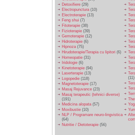
Detoxifiere
(29)
Ter
Electropunctura
(10)
Ter
Electroterapie
(13)
Ter
Feng shui
(7)
Tera
Fitoterapie
(38)
Ter
Fizioterapie
(39)
Ter
Gemoterapie
(12)
Ter
Hidroterapie
(6)
Ter
Hipnoza
(75)
Ter
Hirudoterapie/Terapia cu lipitori
(6)
Tera
Homeopatie
(31)
Ter
Iridologie
(6)
Tera
Kinetoterapie
(94)
Tera
Laserterapie
(13)
Tera
(11)
Logopedie
(118)
Ter
Magnetoterapie
(17)
Ter
Masaj Rejuvance
(23)
Ter
Masaj terapeutic (tehnici diverse)
(191)
The
Medicina alopata
(57)
Yog
Moxibustie
(10)
Yum
NLP / Programare neuro-lingvistica
Alte
(64)
com
Nutritie / Dietoterapie
(56)