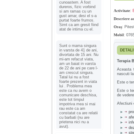
cunoastem. A fost
dureros, fizic vorbind
Activitate
:
si am ramas cu un
gust amar, desi el s-a
Descriere ac
purtat foarte frumos.
Simt ca am gresit fiind
Oraș
:
Pitest
atat de intima cu el.
Mobil
:
0765
Sunt o mama singura
in varsta de 41 de ani,
DETALI
divortata de 15 ani. Nu
mi-am refacut viata,
Terapia 
am un baiat in varsta
de 22 de ani pe care l-
Aceasta t
am crescut singura.
nascuti la
Tatal lui nu a fost
foarte prezent in viata
Este o ter
lui . Problema mea
este ca nu avem o
Este o ter
comunicare deschisa,
de vedere 
este tot timpul
Afectiuni
impotriva mea si mai
rau este ca am
pro
constatat ca are relatii
afe
cu barbati (nu are
prietena nici nu a
inf
avut).
dez
str