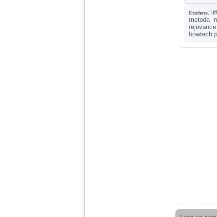
Ma aflu aici pentru ca
vreau sa stiu daca am
li
Etichete
:
nevoie de un psiholog
metoda n
sau psihiatru.
rejuvance
bowtech pi
Sunt casatorita, am
31 de ani si un copil in
varsta de 2 ani care
mi-e lumina ochilor.
De ceva timp simt ca
mi s-a adunat
oboseala, o oboseala
cronica de care nu pot
scapa si simt ca din
cauza ei nu pot
controla nervii si
cateodata are copilul
de suferit.
Am o bariera peste
care nu pot trece:
prietena mea a ramas
insarcinata cu o fata.
Am fost de comun
acord sa facem un
copil, cu gandul ca e
baiat.