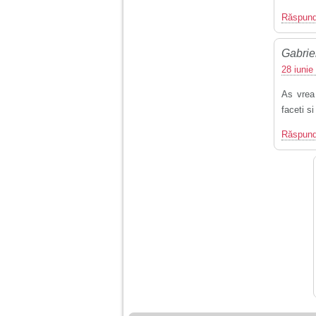
Răspun
Gabrie
28 iunie
As vrea
faceti s
Răspun