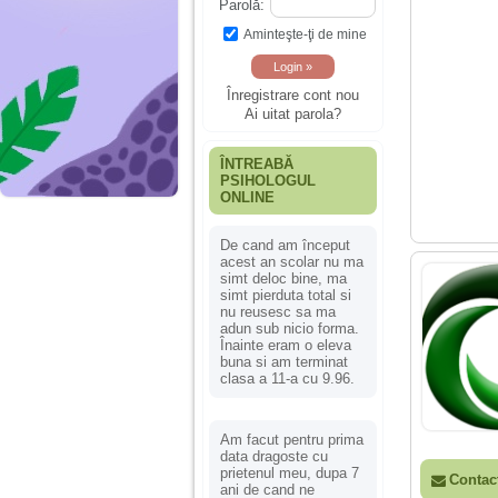
Parolă:
Aminteşte-ţi de mine
Înregistrare cont nou
Ai uitat parola?
ÎNTREABĂ
PSIHOLOGUL
ONLINE
De cand am început
acest an scolar nu ma
simt deloc bine, ma
simt pierduta total si
nu reusesc sa ma
adun sub nicio forma.
Înainte eram o eleva
buna si am terminat
clasa a 11-a cu 9.96.
Am facut pentru prima
data dragoste cu
prietenul meu, dupa 7
Contac
ani de cand ne