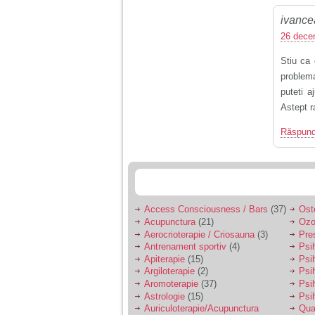
ivanc
26 dece
Stiu ca 
problem
puteti 
Astept 
Răspun
Access Consciousness / Bars
(37)
Ost
Acupunctura
(21)
Ozo
Aerocrioterapie / Criosauna
(3)
Pre
Antrenament sportiv
(4)
Psih
Apiterapie
(15)
Psi
Argiloterapie
(2)
Psi
Aromoterapie
(37)
Psi
Astrologie
(15)
Psi
Auriculoterapie/Acupunctura
Qua