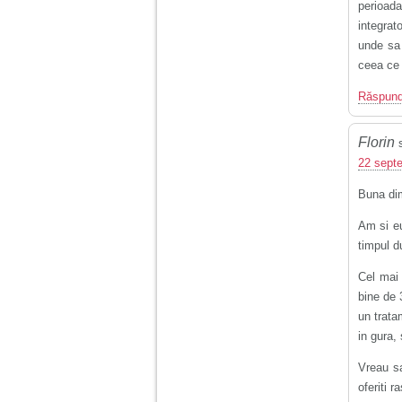
tata alcoolic, mai
perioad
nimanui nu ii pasa de
integrat
mine. Din cauza asta
unde sa 
am inceput sa beau
alcool si am inceput
ceea ce 
sa ma culc cu barbati
pentru bani.
Răspun
Florin
22 septe
Buna di
Am si eu
timpul d
Cel mai 
bine de 
un trata
in gura,
Vreau sa
oferiti r