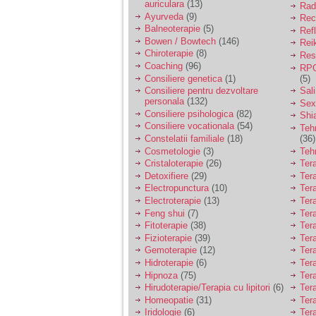
auriculara
(13)
Radi
Ayurveda
(9)
Rec
Balneoterapie
(5)
Ref
Bowen / Bowtech
(146)
Rei
Chiroterapie
(8)
Resp
Coaching
(96)
RPG
Consiliere genetica
(1)
(5)
Consiliere pentru dezvoltare
Sal
personala
(132)
Sex
Consiliere psihologica
(82)
Shi
Consiliere vocationala
(54)
Teh
Constelatii familiale
(18)
(36)
Cosmetologie
(3)
Teh
Cristaloterapie
(26)
Ter
Detoxifiere
(29)
Ter
Electropunctura
(10)
Ter
Electroterapie
(13)
Ter
Feng shui
(7)
Tera
Fitoterapie
(38)
Ter
Fizioterapie
(39)
Ter
Gemoterapie
(12)
Ter
Hidroterapie
(6)
Ter
Hipnoza
(75)
Ter
Hirudoterapie/Terapia cu lipitori
(6)
Tera
Homeopatie
(31)
Ter
Iridologie
(6)
Tera