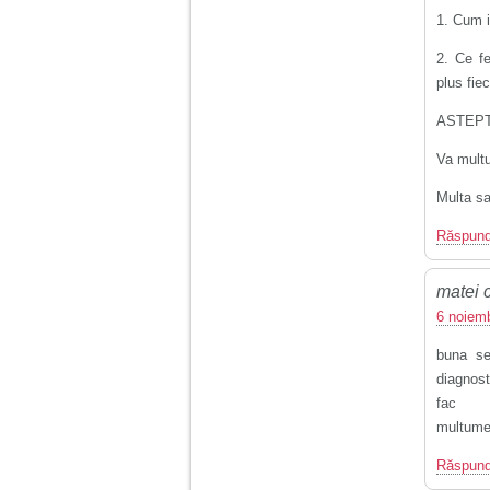
1. Cum i
2. Ce fe
plus fiec
ASTEPT
Va multu
Multa sa
Răspun
matei 
6 noiemb
buna se
diagnost
fac
multum
Răspun