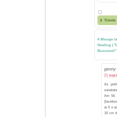
Am 14 ani si o mare
problema. Acum 8 luni
Trimite
am inceput o relatie
cu un baiat in varsta
de 20 de ani, m-a
cucerit cu vorbe dulci,
cadouri, promisiuni de
4 Mesaje la
casatorie, asa ca m-
Healing | T
am culcat cu el si in
scurt timp am ramas
Bucuresti”
insarcinata. El cand a
aflat a plecat in afara,
la munca, si a rupt
orice legatura cu
genny 
mine. Mama m-a batut
si m-a jignit in ultimul
21 augus
hal, ba chiar m-a fortat
sa stau sa imi
As pref
introduca coada de
mop in vagin.
sanatate
Am 56 an
(facebo
Am 20 ani si am avut
o viata foarte grea. O
ar fi o 
familie care nu m-a
18 cm de
crescut cum trebuie,