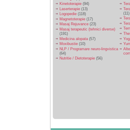
Kinetoterapie
(94)
Tera
Laserterapie
(13)
Tera
(11)
Logopedie
(118)
Ter
Magnetoterapie
(17)
Ter
Masaj Rejuvance
(23)
Ter
Masaj terapeutic (tehnici diverse)
(191)
The
Medicina alopata
(57)
Yog
Moxibustie
(10)
Yum
NLP / Programare neuro-lingvistica
Alte
(64)
com
Nutritie / Dietoterapie
(56)