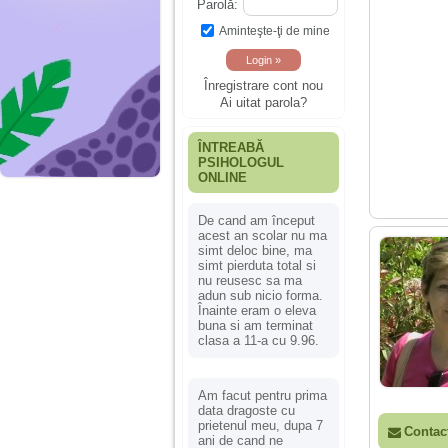
Parolă:
Aminteşte-ţi de mine
Înregistrare cont nou
Ai uitat parola?
ÎNTREABĂ
PSIHOLOGUL
ONLINE
De cand am început
acest an scolar nu ma
simt deloc bine, ma
simt pierduta total si
nu reusesc sa ma
adun sub nicio forma.
Înainte eram o eleva
buna si am terminat
clasa a 11-a cu 9.96.
Am facut pentru prima
data dragoste cu
prietenul meu, dupa 7
Contac
ani de cand ne