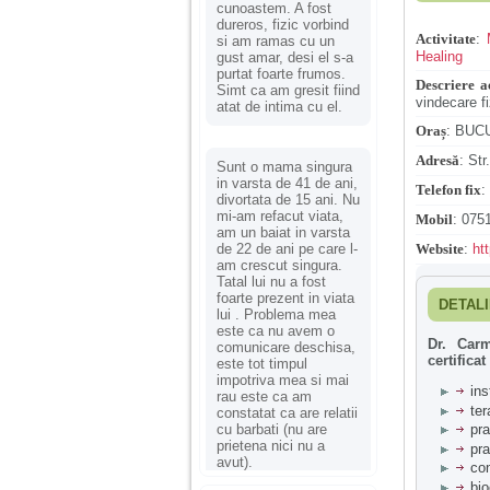
cunoastem. A fost
dureros, fizic vorbind
Activitate
:
si am ramas cu un
Healing
gust amar, desi el s-a
purtat foarte frumos.
Descriere ac
Simt ca am gresit fiind
vindecare fi
atat de intima cu el.
Oraș
:
BUC
Adresă
:
Str
Sunt o mama singura
in varsta de 41 de ani,
Telefon fix
:
divortata de 15 ani. Nu
mi-am refacut viata,
Mobil
:
0751
am un baiat in varsta
de 22 de ani pe care l-
Website
:
ht
am crescut singura.
Tatal lui nu a fost
foarte prezent in viata
DETALI
lui . Problema mea
este ca nu avem o
Dr. Carm
comunicare deschisa,
certifica
este tot timpul
impotriva mea si mai
ins
rau este ca am
ter
constatat ca are relatii
cu barbati (nu are
pra
prietena nici nu a
pra
avut).
con
bio