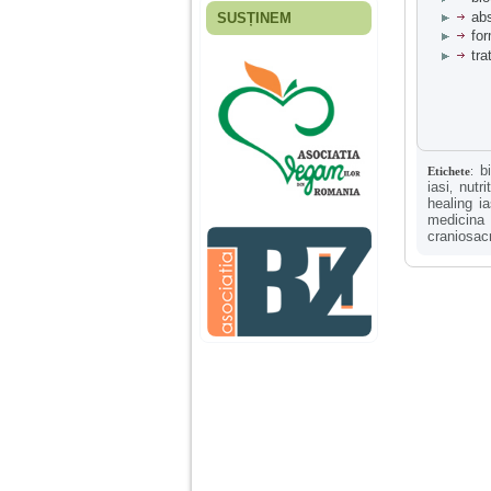
abs
SUSȚINEM
Fiica mea s-a nascut
for
cand eu aveam 17
tra
ani, privind in urma
realizez cat de multe
greseli am facut in
educatia si cresterea
ei, am fost o mama
egoista, preocupata
de implinirea
b
Etichete
:
profesionala, cand ea
iasi
nutri
,
era mica am neglijat-
healing ia
o, ba chiar am fost si
medicina
agresiva, orice
craniosac
greseala era taxata cu
o palma sau pedepse.
De 4 ani am o relatie
serioasa cu un barbat
in varsta de 32 de ani,
iar de aproximativ un
an jumate a inceput
sa se manifeste o
situatie care pe mine
ma deranjeaza.