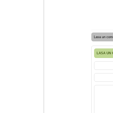
Ma aflu aici pentru ca
vreau sa stiu daca am
nevoie de un psiholog
sau psihiatru.
Sunt casatorita, am
31 de ani si un copil in
varsta de 2 ani care
Lasa un come
mi-e lumina ochilor.
De ceva timp simt ca
mi s-a adunat
oboseala, o oboseala
LASA UN
cronica de care nu pot
scapa si simt ca din
cauza ei nu pot
controla nervii si
cateodata are copilul
de suferit.
Am o bariera peste
care nu pot trece:
prietena mea a ramas
insarcinata cu o fata.
Am fost de comun
acord sa facem un
copil, cu gandul ca e
baiat.