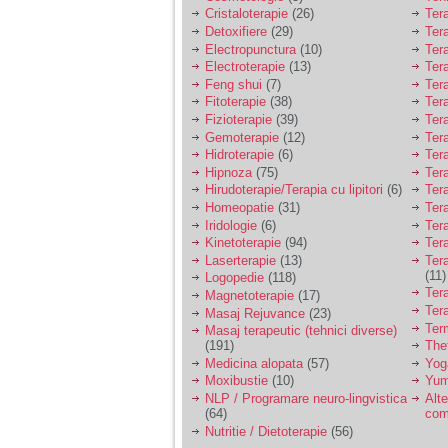
Cristaloterapie
(26)
Ter
Detoxifiere
(29)
Ter
Electropunctura
(10)
Ter
Electroterapie
(13)
Ter
Feng shui
(7)
Tera
Fitoterapie
(38)
Ter
Fizioterapie
(39)
Ter
Gemoterapie
(12)
Ter
Hidroterapie
(6)
Ter
Hipnoza
(75)
Ter
Hirudoterapie/Terapia cu lipitori
(6)
Tera
Homeopatie
(31)
Ter
Iridologie
(6)
Tera
Kinetoterapie
(94)
Tera
Laserterapie
(13)
Tera
(11)
Logopedie
(118)
Ter
Magnetoterapie
(17)
Ter
Masaj Rejuvance
(23)
Ter
Masaj terapeutic (tehnici diverse)
(191)
The
Medicina alopata
(57)
Yog
Moxibustie
(10)
Yum
NLP / Programare neuro-lingvistica
Alte
(64)
com
Nutritie / Dietoterapie
(56)