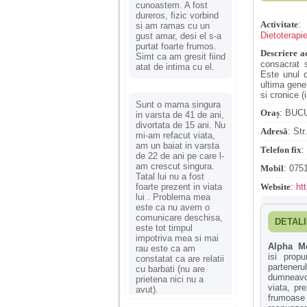
cunoastem. A fost
dureros, fizic vorbind
Activitate
si am ramas cu un
Dietoterapi
gust amar, desi el s-a
purtat foarte frumos.
Descriere ac
Simt ca am gresit fiind
consacrat s
atat de intima cu el.
Este unul d
ultima gener
si cronice (
Sunt o mama singura
Oraș
:
BUC
in varsta de 41 de ani,
divortata de 15 ani. Nu
Adresă
:
Str
mi-am refacut viata,
am un baiat in varsta
Telefon fix
:
de 22 de ani pe care l-
am crescut singura.
Mobil
:
0751
Tatal lui nu a fost
foarte prezent in viata
Website
:
ht
lui . Problema mea
este ca nu avem o
comunicare deschisa,
DETALI
este tot timpul
impotriva mea si mai
Alpha Me
rau este ca am
isi prop
constatat ca are relatii
partenerul
cu barbati (nu are
dumnea
prietena nici nu a
viata, pre
avut).
frumoase