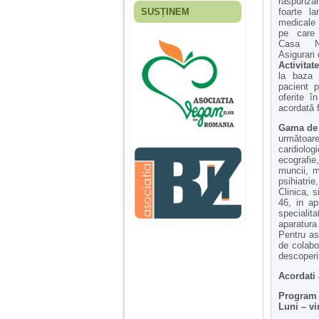
raspunza
SUSȚINEM
foarte la
Fiica mea s-a nascut
medicale 
cand eu aveam 17
pe care
ani, privind in urma
Casa N
realizez cat de multe
Asigurari
greseli am facut in
Activita
educatia si cresterea
la baza 
ei, am fost o mama
pacient p
egoista, preocupata
oferite î
de implinirea
acordată f
profesionala, cand ea
era mica am neglijat-
Gama de 
o, ba chiar am fost si
următoare
agresiva, orice
cardiolog
greseala era taxata cu
ecografie
o palma sau pedepse.
muncii, m
psihiatrie
Clinica, s
46, in ap
De 4 ani am o relatie
specialit
serioasa cu un barbat
aparatura
in varsta de 32 de ani,
Pentru as
iar de aproximativ un
de colabo
an jumate a inceput
descoperi
sa se manifeste o
situatie care pe mine
Acordati 
ma deranjeaza.
Program 
Luni – vi