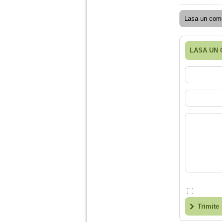
Lasa un come
Am 14 ani si o mare
problema. Acum 8 luni
am inceput o relatie
cu un baiat in varsta
LASA UN
de 20 de ani, m-a
cucerit cu vorbe dulci,
cadouri, promisiuni de
casatorie, asa ca m-
am culcat cu el si in
scurt timp am ramas
insarcinata. El cand a
aflat a plecat in afara,
la munca, si a rupt
orice legatura cu
mine. Mama m-a batut
si m-a jignit in ultimul
hal, ba chiar m-a fortat
sa stau sa imi
introduca coada de
mop in vagin.
Am 20 ani si am avut
o viata foarte grea. O
Trimite
familie care nu m-a
crescut cum trebuie,