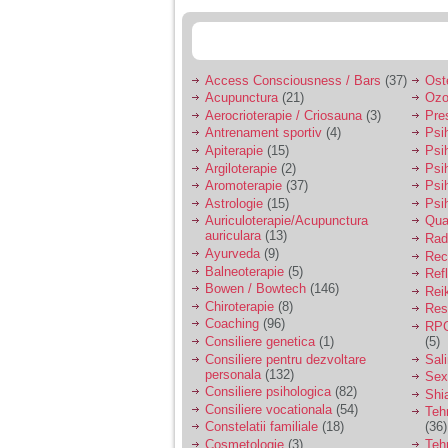
tata alcoolic, mai
nimanui nu ii pasa de
mine. Din cauza asta
am inceput sa beau
alcool si am inceput
Access Consciousness / Bars
(37)
Ost
sa ma culc cu barbati
pentru bani.
Acupunctura
(21)
Ozo
Aerocrioterapie / Criosauna
(3)
Pre
Antrenament sportiv
(4)
Psih
Apiterapie
(15)
Psi
Argiloterapie
(2)
Psi
Aromoterapie
(37)
Psi
Astrologie
(15)
Psi
Auriculoterapie/Acupunctura
Qua
auriculara
(13)
Radi
Ayurveda
(9)
Rec
Balneoterapie
(5)
Ref
Bowen / Bowtech
(146)
Rei
Chiroterapie
(8)
Resp
Coaching
(96)
RPG
Consiliere genetica
(1)
(5)
Consiliere pentru dezvoltare
Sal
personala
(132)
Sex
Consiliere psihologica
(82)
Shi
Consiliere vocationala
(54)
Teh
Constelatii familiale
(18)
(36)
Cosmetologie
(3)
Teh