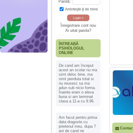
Parolă:
Aminteşte-ţi de mine
Înregistrare cont nou
Ai uitat parola?
ÎNTREABĂ
PSIHOLOGUL
ONLINE
De cand am început
acest an scolar nu ma
simt deloc bine, ma
simt pierduta total si
nu reusesc sa ma
adun sub nicio forma.
Înainte eram o eleva
buna si am terminat
clasa a 11-a cu 9.96.
Am facut pentru prima
data dragoste cu
prietenul meu, dupa 7
Contac
ani de cand ne