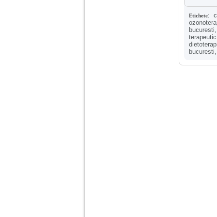
Ma aflu aici pentru ca
vreau sa stiu daca am
c
Etichete
:
nevoie de un psiholog
ozonotera
sau psihiatru.
bucuresti
terapeuti
dietoterap
Sunt casatorita, am
bucuresti
31 de ani si un copil in
varsta de 2 ani care
mi-e lumina ochilor.
De ceva timp simt ca
mi s-a adunat
oboseala, o oboseala
cronica de care nu pot
scapa si simt ca din
cauza ei nu pot
controla nervii si
cateodata are copilul
de suferit.
Am o bariera peste
care nu pot trece:
prietena mea a ramas
insarcinata cu o fata.
Am fost de comun
acord sa facem un
copil, cu gandul ca e
baiat.