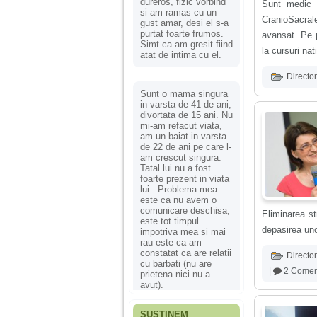
dureros, fizic vorbind
Sunt medic g
si am ramas cu un
CranioSacral
gust amar, desi el s-a
purtat foarte frumos.
avansat. Pe p
Simt ca am gresit fiind
la cursuri na
atat de intima cu el.
Director
Sunt o mama singura
in varsta de 41 de ani,
divortata de 15 ani. Nu
mi-am refacut viata,
am un baiat in varsta
de 22 de ani pe care l-
am crescut singura.
Tatal lui nu a fost
foarte prezent in viata
lui . Problema mea
este ca nu avem o
comunicare deschisa,
Eliminarea st
este tot timpul
depasirea un
impotriva mea si mai
rau este ca am
constatat ca are relatii
Director
cu barbati (nu are
|
2 Coment
prietena nici nu a
avut).
SUSȚINEM