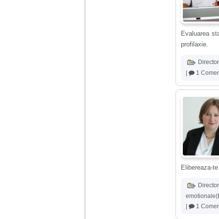
nimanui nu ii pasa de
mine. Din cauza asta
am inceput sa beau
alcool si am inceput
sa ma culc cu barbati
Evaluarea sta
pentru bani.
profilaxie.
Director
|
1 Comen
Elibereaza-te 
Director
emotionale(
|
1 Comen