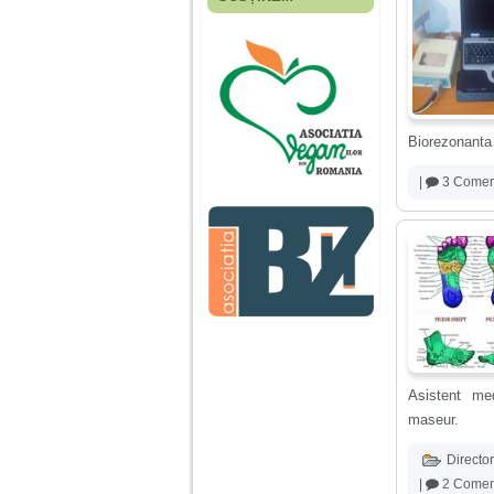
Fiica mea s-a nascut
cand eu aveam 17
ani, privind in urma
realizez cat de multe
greseli am facut in
educatia si cresterea
ei, am fost o mama
egoista, preocupata
Biorezonanta 
de implinirea
profesionala, cand ea
era mica am neglijat-
|
3 Coment
o, ba chiar am fost si
agresiva, orice
greseala era taxata cu
o palma sau pedepse.
De 4 ani am o relatie
serioasa cu un barbat
in varsta de 32 de ani,
iar de aproximativ un
an jumate a inceput
sa se manifeste o
Asistent med
situatie care pe mine
ma deranjeaza.
maseur.
Director
Ma aflu aici pentru ca
|
2 Coment