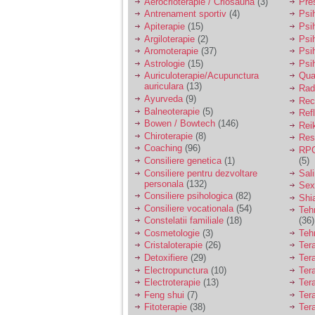
Aerocrioterapie / Criosauna
(3)
Pre
Antrenament sportiv
(4)
Psih
Apiterapie
(15)
Psi
Argiloterapie
(2)
Psi
Aromoterapie
(37)
Psi
Astrologie
(15)
Psi
Auriculoterapie/Acupunctura
Qua
auriculara
(13)
Radi
Ayurveda
(9)
Rec
Balneoterapie
(5)
Ref
Bowen / Bowtech
(146)
Rei
Chiroterapie
(8)
Resp
Coaching
(96)
RPG
Consiliere genetica
(1)
(5)
Consiliere pentru dezvoltare
Sal
personala
(132)
Sex
Consiliere psihologica
(82)
Shi
Consiliere vocationala
(54)
Teh
Constelatii familiale
(18)
(36)
Cosmetologie
(3)
Teh
Cristaloterapie
(26)
Ter
Detoxifiere
(29)
Ter
Electropunctura
(10)
Ter
Electroterapie
(13)
Ter
Feng shui
(7)
Tera
Fitoterapie
(38)
Ter