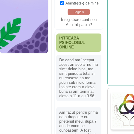
Aminteşte-ţi de mine
Înregistrare cont nou
Ai uitat parola?
ÎNTREABĂ
PSIHOLOGUL
ONLINE
De cand am început
acest an scolar nu ma
simt deloc bine, ma
simt pierduta total si
nu reusesc sa ma
adun sub nicio forma.
Înainte eram o eleva
buna si am terminat
clasa a 11-a cu 9.96.
Am facut pentru prima
data dragoste cu
prietenul meu, dupa 7
ani de cand ne
cunoastem. A fost