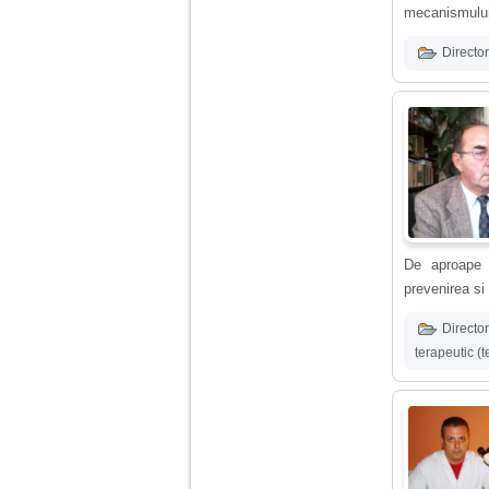
mecanismului 
Am 14 ani si o mare
problema. Acum 8 luni
Director
am inceput o relatie
cu un baiat in varsta
de 20 de ani, m-a
cucerit cu vorbe dulci,
cadouri, promisiuni de
casatorie, asa ca m-
am culcat cu el si in
scurt timp am ramas
insarcinata. El cand a
aflat a plecat in afara,
la munca, si a rupt
orice legatura cu
De aproape 
mine. Mama m-a batut
si m-a jignit in ultimul
prevenirea si 
hal, ba chiar m-a fortat
sa stau sa imi
Director
introduca coada de
mop in vagin.
terapeutic (t
Am 20 ani si am avut
o viata foarte grea. O
familie care nu m-a
crescut cum trebuie,
tata alcoolic, mai