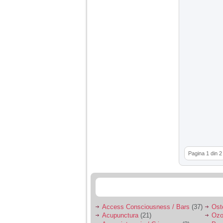
Pagina 1 din 2
Access Consciousness / Bars
(37)
Ost
Acupunctura
(21)
Ozo