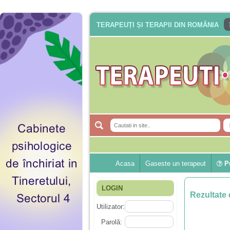
TERAPEUȚI ȘI TERAPII DIN ROMÂNIA
Acasa
Gaseste un terapeut
Pu
LOGIN
Rezultate 
Utilizator:
Parolă: