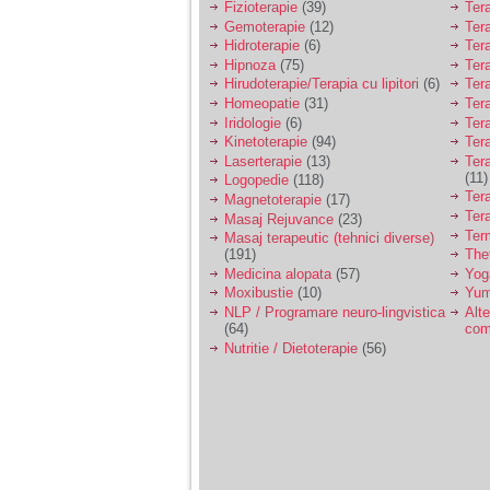
Fizioterapie
(39)
Ter
Gemoterapie
(12)
Ter
Hidroterapie
(6)
Ter
Hipnoza
(75)
Ter
Hirudoterapie/Terapia cu lipitori
(6)
Tera
Homeopatie
(31)
Ter
Iridologie
(6)
Tera
Kinetoterapie
(94)
Tera
Laserterapie
(13)
Tera
(11)
Logopedie
(118)
Ter
Magnetoterapie
(17)
Ter
Masaj Rejuvance
(23)
Ter
Masaj terapeutic (tehnici diverse)
(191)
The
Medicina alopata
(57)
Yog
Moxibustie
(10)
Yum
NLP / Programare neuro-lingvistica
Alte
(64)
com
Nutritie / Dietoterapie
(56)