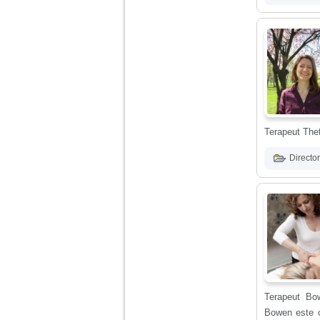
vreau sa stiu daca am
nevoie de un psiholog
sau psihiatru.
Sunt casatorita, am
31 de ani si un copil in
varsta de 2 ani care
mi-e lumina ochilor.
De ceva timp simt ca
mi s-a adunat
oboseala, o oboseala
Terapeut The
cronica de care nu pot
scapa si simt ca din
cauza ei nu pot
Director
controla nervii si
cateodata are copilul
de suferit.
Am o bariera peste
care nu pot trece:
prietena mea a ramas
insarcinata cu o fata.
Am fost de comun
acord sa facem un
copil, cu gandul ca e
Terapeut Bow
baiat.
Bowen este o 