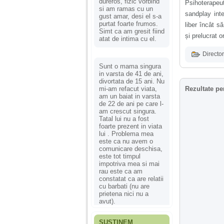
dureros, fizic vorbind
Psihoterapeu
si am ramas cu un
sandplay inte
gust amar, desi el s-a
purtat foarte frumos.
liber încât s
Simt ca am gresit fiind
și prelucrat o
atat de intima cu el.
Director
Sunt o mama singura
in varsta de 41 de ani,
divortata de 15 ani. Nu
mi-am refacut viata,
Rezultate pe
am un baiat in varsta
de 22 de ani pe care l-
am crescut singura.
Tatal lui nu a fost
foarte prezent in viata
lui . Problema mea
este ca nu avem o
comunicare deschisa,
este tot timpul
impotriva mea si mai
rau este ca am
constatat ca are relatii
cu barbati (nu are
prietena nici nu a
avut).
SUSȚINEM