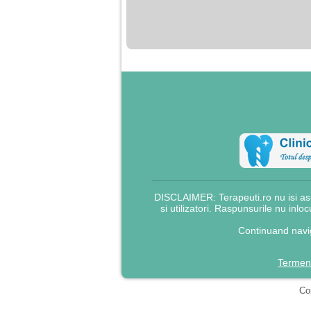
nimanui nu ii pasa de
mine. Din cauza asta
am inceput sa beau
alcool si am inceput
sa ma culc cu barbati
pentru bani.
DISCLAIMER: Terapeuti.ro nu isi asu
si utilizatori. Raspunsurile nu inlo
Continuand navig
Termeni
Cop