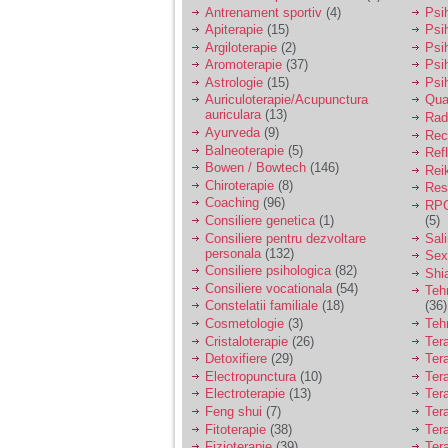
vreau sa stiu daca am
Antrenament sportiv
(4)
Psih
nevoie de un psiholog
Apiterapie
(15)
Psi
sau psihiatru.
Argiloterapie
(2)
Psi
Aromoterapie
(37)
Psi
Astrologie
(15)
Psi
Sunt casatorita, am
Auriculoterapie/Acupunctura
Qua
31 de ani si un copil in
auriculara
(13)
varsta de 2 ani care
Radi
mi-e lumina ochilor.
Ayurveda
(9)
Rec
De ceva timp simt ca
Balneoterapie
(5)
Ref
mi s-a adunat
Bowen / Bowtech
(146)
Rei
oboseala, o oboseala
Chiroterapie
(8)
Resp
cronica de care nu pot
Coaching
(96)
RPG
scapa si simt ca din
Consiliere genetica
(1)
(5)
cauza ei nu pot
controla nervii si
Consiliere pentru dezvoltare
Sal
cateodata are copilul
personala
(132)
Sex
de suferit.
Consiliere psihologica
(82)
Shi
Consiliere vocationala
(54)
Teh
Constelatii familiale
(18)
(36)
Am o bariera peste
Cosmetologie
(3)
Teh
care nu pot trece:
Cristaloterapie
(26)
Ter
prietena mea a ramas
Detoxifiere
(29)
Ter
insarcinata cu o fata.
Electropunctura
(10)
Ter
Am fost de comun
Electroterapie
(13)
Ter
acord sa facem un
copil, cu gandul ca e
Feng shui
(7)
Tera
baiat.
Fitoterapie
(38)
Ter
Fizioterapie
(39)
Ter