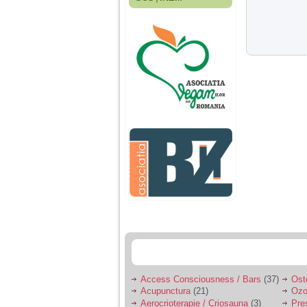
Fiica mea s-a nascut
cand eu aveam 17
ani, privind in urma
realizez cat de multe
greseli am facut in
educatia si cresterea
ei, am fost o mama
egoista, preocupata
de implinirea
profesionala, cand ea
era mica am neglijat-
o, ba chiar am fost si
agresiva, orice
greseala era taxata cu
o palma sau pedepse.
De 4 ani am o relatie
serioasa cu un barbat
in varsta de 32 de ani,
iar de aproximativ un
an jumate a inceput
sa se manifeste o
situatie care pe mine
ma deranjeaza.
Access Consciousness / Bars
(37)
Ost
Acupunctura
(21)
Ozo
Ma aflu aici pentru ca
Aerocrioterapie / Criosauna
(3)
Pre