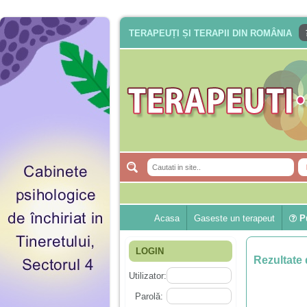
TERAPEUȚI ȘI TERAPII DIN ROMÂNIA
Acasa
Gaseste un terapeut
Pu
LOGIN
Rezultate 
Utilizator:
Parolă: