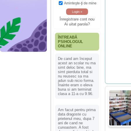
Aminteşte-ţi de mine
Înregistrare cont nou
Ai uitat parola?
ÎNTREABĂ
PSIHOLOGUL
ONLINE
De cand am început
acest an scolar nu ma
simt deloc bine, ma
simt pierduta total si
nu reusesc sa ma
adun sub nicio forma.
Înainte eram o eleva
buna si am terminat
clasa a 11-a cu 9.96.
Am facut pentru prima
data dragoste cu
prietenul meu, dupa 7
ani de cand ne
cunoastem. A fost