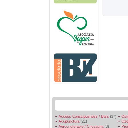
Fiica mea s-a nascut
cand eu aveam 17
ani, privind in urma
realizez cat de multe
greseli am facut in
educatia si cresterea
ei, am fost o mama
egoista, preocupata
de implinirea
profesionala, cand ea
era mica am neglijat-
o, ba chiar am fost si
agresiva, orice
greseala era taxata cu
o palma sau pedepse.
De 4 ani am o relatie
serioasa cu un barbat
in varsta de 32 de ani,
iar de aproximativ un
an jumate a inceput
sa se manifeste o
situatie care pe mine
ma deranjeaza.
Access Consciousness / Bars
(37)
Ost
Acupunctura
(21)
Ozo
Ma aflu aici pentru ca
Aerocrioterapie / Criosauna
(3)
Pre