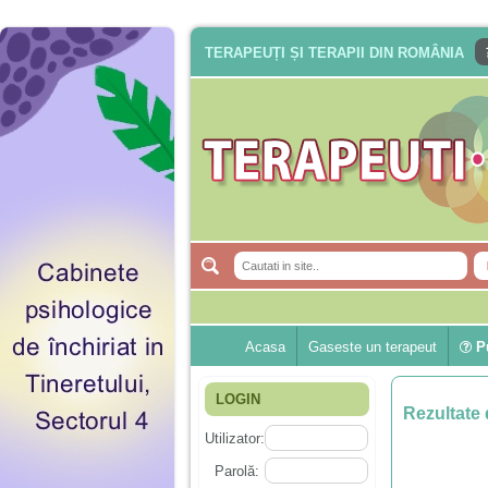
TERAPEUȚI ȘI TERAPII DIN ROMÂNIA
Acasa
Gaseste un terapeut
Pu
LOGIN
Rezultate 
Utilizator:
Parolă: