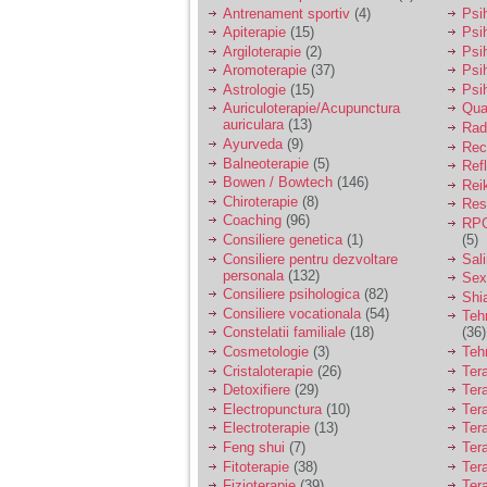
vreau sa stiu daca am
Antrenament sportiv
(4)
Psih
nevoie de un psiholog
Apiterapie
(15)
Psi
sau psihiatru.
Argiloterapie
(2)
Psi
Aromoterapie
(37)
Psi
Astrologie
(15)
Psi
Sunt casatorita, am
Auriculoterapie/Acupunctura
Qua
31 de ani si un copil in
auriculara
(13)
varsta de 2 ani care
Radi
mi-e lumina ochilor.
Ayurveda
(9)
Rec
De ceva timp simt ca
Balneoterapie
(5)
Ref
mi s-a adunat
Bowen / Bowtech
(146)
Rei
oboseala, o oboseala
Chiroterapie
(8)
Resp
cronica de care nu pot
Coaching
(96)
RPG
scapa si simt ca din
Consiliere genetica
(1)
(5)
cauza ei nu pot
controla nervii si
Consiliere pentru dezvoltare
Sal
cateodata are copilul
personala
(132)
Sex
de suferit.
Consiliere psihologica
(82)
Shi
Consiliere vocationala
(54)
Teh
Constelatii familiale
(18)
(36)
Am o bariera peste
Cosmetologie
(3)
Teh
care nu pot trece:
Cristaloterapie
(26)
Ter
prietena mea a ramas
Detoxifiere
(29)
Ter
insarcinata cu o fata.
Electropunctura
(10)
Ter
Am fost de comun
Electroterapie
(13)
Ter
acord sa facem un
copil, cu gandul ca e
Feng shui
(7)
Tera
baiat.
Fitoterapie
(38)
Ter
Fizioterapie
(39)
Ter