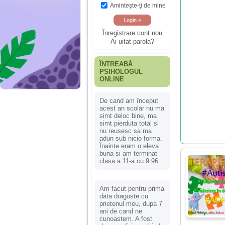
Aminteşte-ţi de mine
Înregistrare cont nou
Ai uitat parola?
ÎNTREABĂ
PSIHOLOGUL
ONLINE
De cand am început
acest an scolar nu ma
simt deloc bine, ma
simt pierduta total si
nu reusesc sa ma
adun sub nicio forma.
Înainte eram o eleva
buna si am terminat
clasa a 11-a cu 9.96.
Am facut pentru prima
data dragoste cu
prietenul meu, dupa 7
ani de cand ne
cunoastem. A fost