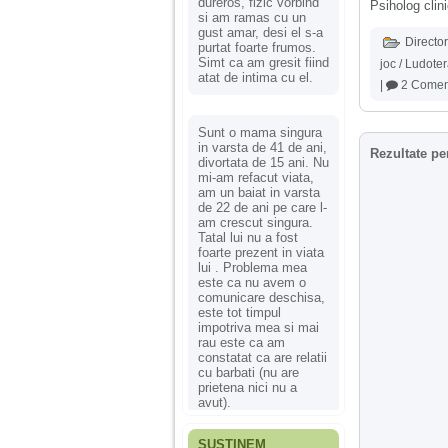
dureros, fizic vorbind
Psiholog clin
si am ramas cu un
gust amar, desi el s-a
Director
purtat foarte frumos.
Simt ca am gresit fiind
joc / Ludote
atat de intima cu el.
|
2 Coment
Sunt o mama singura
in varsta de 41 de ani,
Rezultate pe
divortata de 15 ani. Nu
mi-am refacut viata,
am un baiat in varsta
de 22 de ani pe care l-
am crescut singura.
Tatal lui nu a fost
foarte prezent in viata
lui . Problema mea
este ca nu avem o
comunicare deschisa,
este tot timpul
impotriva mea si mai
rau este ca am
constatat ca are relatii
cu barbati (nu are
prietena nici nu a
avut).
SUSȚINEM