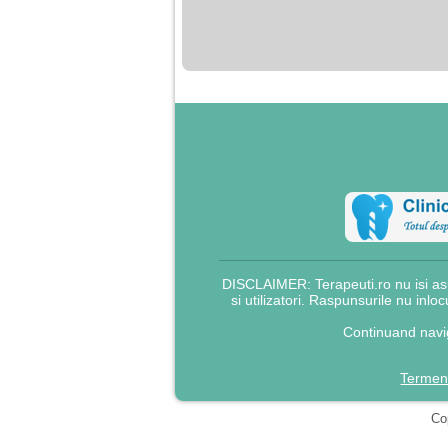
nimanui nu ii pasa de
mine. Din cauza asta
am inceput sa beau
alcool si am inceput
sa ma culc cu barbati
pentru bani.
DISCLAIMER: Terapeuti.ro nu isi asu
si utilizatori. Raspunsurile nu inlo
Continuand navig
Termeni
Cop