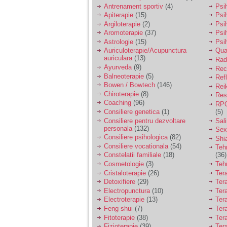
vreau sa stiu daca am
Antrenament sportiv
(4)
Psih
nevoie de un psiholog
Apiterapie
(15)
Psi
sau psihiatru.
Argiloterapie
(2)
Psi
Aromoterapie
(37)
Psi
Astrologie
(15)
Psi
Sunt casatorita, am
Auriculoterapie/Acupunctura
Qua
31 de ani si un copil in
auriculara
(13)
varsta de 2 ani care
Radi
mi-e lumina ochilor.
Ayurveda
(9)
Rec
De ceva timp simt ca
Balneoterapie
(5)
Ref
mi s-a adunat
Bowen / Bowtech
(146)
Rei
oboseala, o oboseala
Chiroterapie
(8)
Resp
cronica de care nu pot
Coaching
(96)
RPG
scapa si simt ca din
Consiliere genetica
(1)
(5)
cauza ei nu pot
controla nervii si
Consiliere pentru dezvoltare
Sal
cateodata are copilul
personala
(132)
Sex
de suferit.
Consiliere psihologica
(82)
Shi
Consiliere vocationala
(54)
Teh
Constelatii familiale
(18)
(36)
Am o bariera peste
Cosmetologie
(3)
Teh
care nu pot trece:
Cristaloterapie
(26)
Ter
prietena mea a ramas
Detoxifiere
(29)
Ter
insarcinata cu o fata.
Electropunctura
(10)
Ter
Am fost de comun
Electroterapie
(13)
Ter
acord sa facem un
copil, cu gandul ca e
Feng shui
(7)
Tera
baiat.
Fitoterapie
(38)
Ter
Fizioterapie
(39)
Ter