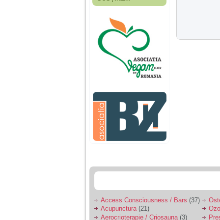
Fiica mea s-a nascut
cand eu aveam 17
ani, privind in urma
realizez cat de multe
greseli am facut in
educatia si cresterea
ei, am fost o mama
egoista, preocupata
de implinirea
profesionala, cand ea
era mica am neglijat-
o, ba chiar am fost si
agresiva, orice
greseala era taxata cu
o palma sau pedepse.
De 4 ani am o relatie
serioasa cu un barbat
in varsta de 32 de ani,
iar de aproximativ un
an jumate a inceput
sa se manifeste o
situatie care pe mine
ma deranjeaza.
Access Consciousness / Bars
(37)
Ost
Acupunctura
(21)
Ozo
Ma aflu aici pentru ca
Aerocrioterapie / Criosauna
(3)
Pre