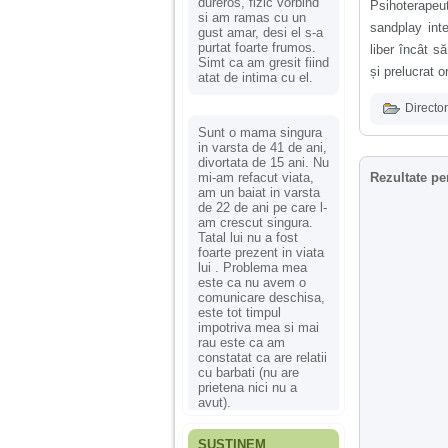
dureros, fizic vorbind
Psihoterapeu
si am ramas cu un
sandplay inte
gust amar, desi el s-a
purtat foarte frumos.
liber încât s
Simt ca am gresit fiind
și prelucrat o
atat de intima cu el.
Director
Sunt o mama singura
in varsta de 41 de ani,
divortata de 15 ani. Nu
mi-am refacut viata,
Rezultate pe
am un baiat in varsta
de 22 de ani pe care l-
am crescut singura.
Tatal lui nu a fost
foarte prezent in viata
lui . Problema mea
este ca nu avem o
comunicare deschisa,
este tot timpul
impotriva mea si mai
rau este ca am
constatat ca are relatii
cu barbati (nu are
prietena nici nu a
avut).
SUSȚINEM