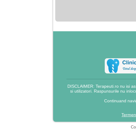
nimanui nu ii pasa de
mine. Din cauza asta
am inceput sa beau
alcool si am inceput
sa ma culc cu barbati
pentru bani.
DISCLAIMER: Terapeuti.ro nu isi asu
si utilizatori. Raspunsurile nu inlo
Continuand navig
Termeni
Cop