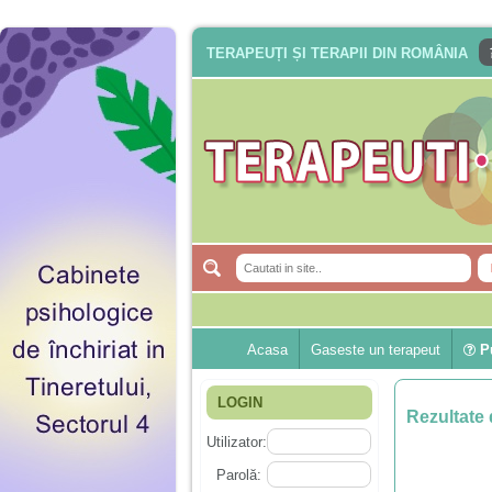
TERAPEUȚI ȘI TERAPII DIN ROMÂNIA
Acasa
Gaseste un terapeut
Pu
LOGIN
Rezultate 
Utilizator:
Parolă: