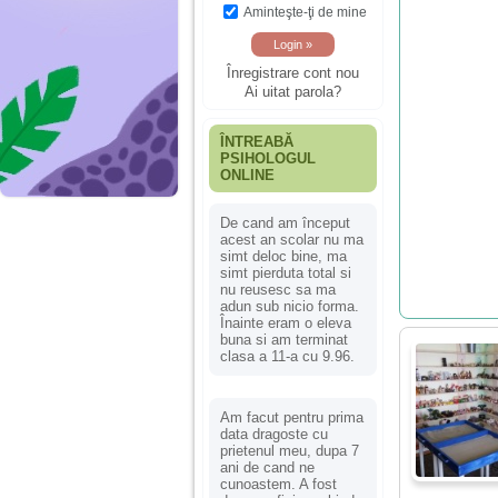
Aminteşte-ţi de mine
Înregistrare cont nou
Ai uitat parola?
ÎNTREABĂ
PSIHOLOGUL
ONLINE
De cand am început
acest an scolar nu ma
simt deloc bine, ma
simt pierduta total si
nu reusesc sa ma
adun sub nicio forma.
Înainte eram o eleva
buna si am terminat
clasa a 11-a cu 9.96.
Am facut pentru prima
data dragoste cu
prietenul meu, dupa 7
ani de cand ne
cunoastem. A fost