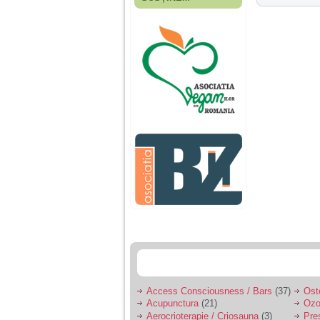
Fiica mea s-a nascut
cand eu aveam 17
ani, privind in urma
realizez cat de multe
greseli am facut in
educatia si cresterea
ei, am fost o mama
egoista, preocupata
de implinirea
profesionala, cand ea
era mica am neglijat-
o, ba chiar am fost si
agresiva, orice
greseala era taxata cu
o palma sau pedepse.
De 4 ani am o relatie
serioasa cu un barbat
in varsta de 32 de ani,
iar de aproximativ un
an jumate a inceput
sa se manifeste o
situatie care pe mine
ma deranjeaza.
Access Consciousness / Bars
(37)
Ost
Acupunctura
(21)
Ozo
Ma aflu aici pentru ca
Aerocrioterapie / Criosauna
(3)
Pre