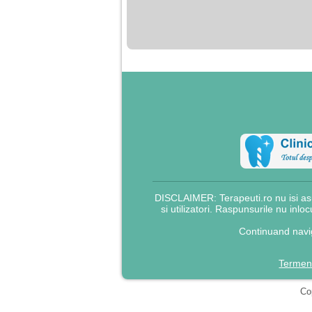
nimanui nu ii pasa de
mine. Din cauza asta
am inceput sa beau
alcool si am inceput
sa ma culc cu barbati
pentru bani.
DISCLAIMER: Terapeuti.ro nu isi asu
si utilizatori. Raspunsurile nu inlo
Continuand navig
Termeni
Cop