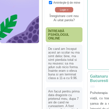
Aminteşte-ţi de mine
Înregistrare cont nou
Ai uitat parola?
ÎNTREABĂ
PSIHOLOGUL
ONLINE
De cand am început
acest an scolar nu ma
simt deloc bine, ma
simt pierduta total si
nu reusesc sa ma
adun sub nicio forma.
Înainte eram o eleva
buna si am terminat
Gaitanaru
clasa a 11-a cu 9.96.
Bucuresti
Am facut pentru prima
Psihoterapia 
data dragoste cu
viață, cu to
prietenul meu, dupa 7
ani de cand ne
șansa de a ev
cunoastem. A fost
întregirii de s