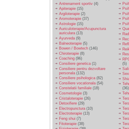
vreau sa stiu daca am
Antrenament sportiv
(4)
Psih
nevoie de un psiholog
Apiterapie
(15)
Psi
sau psihiatru.
Argiloterapie
(2)
Psi
Aromoterapie
(37)
Psi
Astrologie
(15)
Psi
Sunt casatorita, am
Auriculoterapie/Acupunctura
Qua
31 de ani si un copil in
auriculara
(13)
varsta de 2 ani care
Radi
mi-e lumina ochilor.
Ayurveda
(9)
Rec
De ceva timp simt ca
Balneoterapie
(5)
Ref
mi s-a adunat
Bowen / Bowtech
(146)
Rei
oboseala, o oboseala
Chiroterapie
(8)
Resp
cronica de care nu pot
Coaching
(96)
RPG
scapa si simt ca din
Consiliere genetica
(1)
(5)
cauza ei nu pot
controla nervii si
Consiliere pentru dezvoltare
Sal
cateodata are copilul
personala
(132)
Sex
de suferit.
Consiliere psihologica
(82)
Shi
Consiliere vocationala
(54)
Teh
Constelatii familiale
(18)
(36)
Am o bariera peste
Cosmetologie
(3)
Teh
care nu pot trece:
Cristaloterapie
(26)
Ter
prietena mea a ramas
Detoxifiere
(29)
Ter
insarcinata cu o fata.
Electropunctura
(10)
Ter
Am fost de comun
Electroterapie
(13)
Ter
acord sa facem un
copil, cu gandul ca e
Feng shui
(7)
Tera
baiat.
Fitoterapie
(38)
Ter
Fizioterapie
(39)
Ter