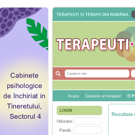
TERAPEUȚI ȘI TERAPII DIN ROMÂNIA
Acasa
Gaseste un terapeut
Pu
LOGIN
Rezultate 
Utilizator:
Parolă: