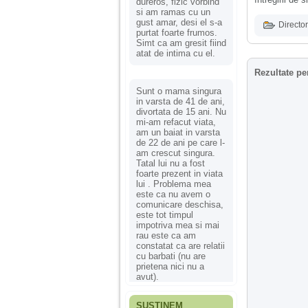
dureros, fizic vorbind
si am ramas cu un
gust amar, desi el s-a
Director
purtat foarte frumos.
Simt ca am gresit fiind
atat de intima cu el.
Rezultate pe
Sunt o mama singura
in varsta de 41 de ani,
divortata de 15 ani. Nu
mi-am refacut viata,
am un baiat in varsta
de 22 de ani pe care l-
am crescut singura.
Tatal lui nu a fost
foarte prezent in viata
lui . Problema mea
este ca nu avem o
comunicare deschisa,
este tot timpul
impotriva mea si mai
rau este ca am
constatat ca are relatii
cu barbati (nu are
prietena nici nu a
avut).
SUSȚINEM