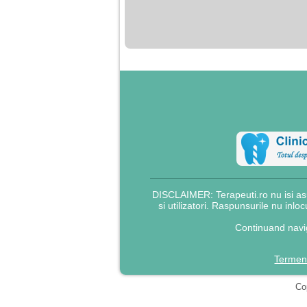
nimanui nu ii pasa de
mine. Din cauza asta
am inceput sa beau
alcool si am inceput
sa ma culc cu barbati
pentru bani.
DISCLAIMER: Terapeuti.ro nu isi asu
si utilizatori. Raspunsurile nu inlo
Continuand navig
Termeni
Cop