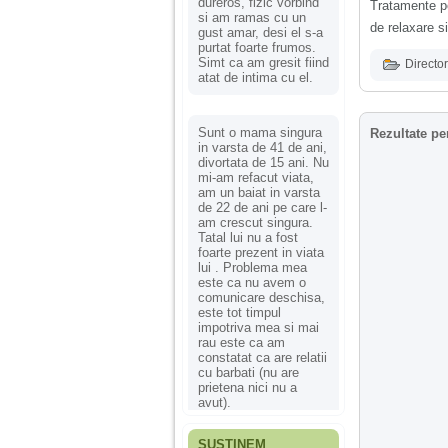
dureros, fizic vorbind
Tratamente pe
si am ramas cu un
de relaxare si
gust amar, desi el s-a
purtat foarte frumos.
Simt ca am gresit fiind
Director
atat de intima cu el.
Sunt o mama singura
Rezultate pe
in varsta de 41 de ani,
divortata de 15 ani. Nu
mi-am refacut viata,
am un baiat in varsta
de 22 de ani pe care l-
am crescut singura.
Tatal lui nu a fost
foarte prezent in viata
lui . Problema mea
este ca nu avem o
comunicare deschisa,
este tot timpul
impotriva mea si mai
rau este ca am
constatat ca are relatii
cu barbati (nu are
prietena nici nu a
avut).
SUSȚINEM