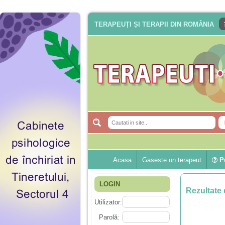
TERAPEUȚI ȘI TERAPII DIN ROMÂNIA
Acasa
Gaseste un terapeut
Pu
LOGIN
Rezultate 
Utilizator:
Parolă: