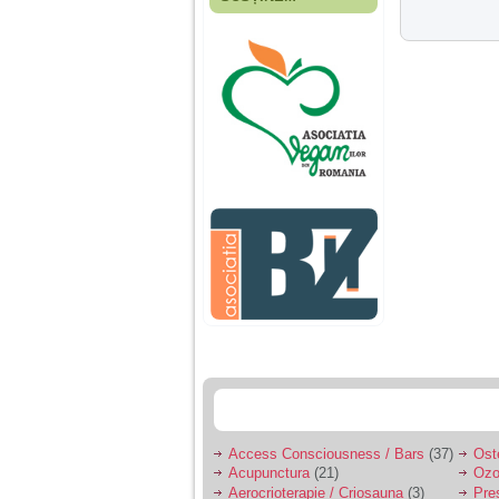
Fiica mea s-a nascut
cand eu aveam 17
ani, privind in urma
realizez cat de multe
greseli am facut in
educatia si cresterea
ei, am fost o mama
egoista, preocupata
de implinirea
profesionala, cand ea
era mica am neglijat-
o, ba chiar am fost si
agresiva, orice
greseala era taxata cu
o palma sau pedepse.
De 4 ani am o relatie
serioasa cu un barbat
in varsta de 32 de ani,
iar de aproximativ un
an jumate a inceput
sa se manifeste o
situatie care pe mine
ma deranjeaza.
Access Consciousness / Bars
(37)
Ost
Acupunctura
(21)
Ozo
Ma aflu aici pentru ca
Aerocrioterapie / Criosauna
(3)
Pre