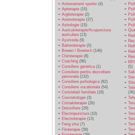
vreau sa stiu daca am
Antrenament sportiv
(4)
Psih
nevoie de un psiholog
Apiterapie
(15)
Psi
sau psihiatru.
Argiloterapie
(2)
Psi
Aromoterapie
(37)
Psi
Astrologie
(15)
Psi
Sunt casatorita, am
Auriculoterapie/Acupunctura
Qua
31 de ani si un copil in
auriculara
(13)
varsta de 2 ani care
Radi
mi-e lumina ochilor.
Ayurveda
(9)
Rec
De ceva timp simt ca
Balneoterapie
(5)
Ref
mi s-a adunat
Bowen / Bowtech
(146)
Rei
oboseala, o oboseala
Chiroterapie
(8)
Resp
cronica de care nu pot
Coaching
(96)
RPG
scapa si simt ca din
Consiliere genetica
(1)
(5)
cauza ei nu pot
controla nervii si
Consiliere pentru dezvoltare
Sal
cateodata are copilul
personala
(132)
Sex
de suferit.
Consiliere psihologica
(82)
Shi
Consiliere vocationala
(54)
Teh
Constelatii familiale
(18)
(36)
Am o bariera peste
Cosmetologie
(3)
Teh
care nu pot trece:
Cristaloterapie
(26)
Ter
prietena mea a ramas
Detoxifiere
(29)
Ter
insarcinata cu o fata.
Electropunctura
(10)
Ter
Am fost de comun
Electroterapie
(13)
Ter
acord sa facem un
copil, cu gandul ca e
Feng shui
(7)
Tera
baiat.
Fitoterapie
(38)
Ter
Fizioterapie
(39)
Ter