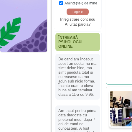
Aminteşte-ţi de mine
Înregistrare cont nou
Ai uitat parola?
ÎNTREABĂ
PSIHOLOGUL
ONLINE
De cand am început
acest an scolar nu ma
simt deloc bine, ma
simt pierduta total si
nu reusesc sa ma
adun sub nicio forma.
Înainte eram o eleva
buna si am terminat
clasa a 11-a cu 9.96.
Am facut pentru prima
data dragoste cu
prietenul meu, dupa 7
ani de cand ne
cunoastem. A fost