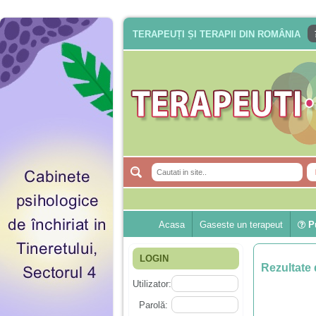
TERAPEUȚI ȘI TERAPII DIN ROMÂNIA
Acasa
Gaseste un terapeut
Pu
LOGIN
Rezultate 
Utilizator:
Parolă: