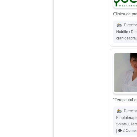
Am 14 ani si o mare
Clinica de pr
problema. Acum 8 luni
am inceput o relatie
cu un baiat in varsta
Director
de 20 de ani, m-a
Nutritie / Di
cucerit cu vorbe dulci,
cadouri, promisiuni de
craniosacra
casatorie, asa ca m-
am culcat cu el si in
scurt timp am ramas
insarcinata. El cand a
aflat a plecat in afara,
la munca, si a rupt
orice legatura cu
mine. Mama m-a batut
si m-a jignit in ultimul
hal, ba chiar m-a fortat
sa stau sa imi
introduca coada de
mop in vagin.
"Terapeutul ar
Director
Am 20 ani si am avut
Kinetoterapi
o viata foarte grea. O
familie care nu m-a
Shiatsu
,
Ter
crescut cum trebuie,
|
2 Coment
tata alcoolic, mai