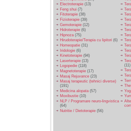
Electroterapie
(13)
Ter
Feng shui
(7)
Tera
Fitoterapie
(38)
Ter
Fizioterapie
(39)
Ter
Gemoterapie
(12)
Ter
Hidroterapie
(6)
Ter
Hipnoza
(75)
Ter
Hirudoterapie/Terapia cu lipitori
(6)
Tera
Homeopatie
(31)
Ter
Iridologie
(6)
Tera
Kinetoterapie
(94)
Tera
Laserterapie
(13)
Tera
(11)
Logopedie
(118)
Ter
Magnetoterapie
(17)
Ter
Masaj Rejuvance
(23)
Ter
Masaj terapeutic (tehnici diverse)
(191)
The
Medicina alopata
(57)
Yog
Moxibustie
(10)
Yum
NLP / Programare neuro-lingvistica
Alte
(64)
com
Nutritie / Dietoterapie
(56)