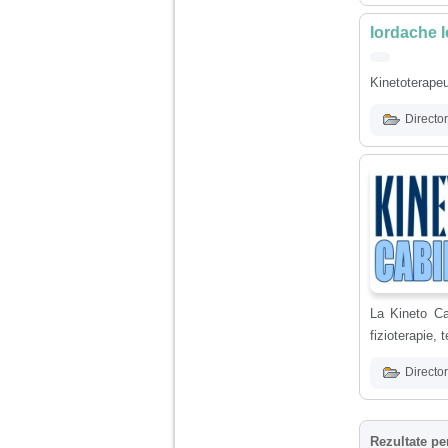
nimanui nu ii pasa de
mine. Din cauza asta
am inceput sa beau
Iordache I
alcool si am inceput
sa ma culc cu barbati
pentru bani.
Kinetoterapeu
Director
La Kineto Cab
fizioterapie, 
Director
Rezultate pe