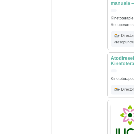
vreau sa stiu daca am
manuala –
nevoie de un psiholog
sau psihiatru.
Kinetoterap
Recuperare s
Sunt casatorita, am
31 de ani si un copil in
varsta de 2 ani care
Director
mi-e lumina ochilor.
Presopunctu
De ceva timp simt ca
mi s-a adunat
oboseala, o oboseala
cronica de care nu pot
Atodiresei
scapa si simt ca din
Kinetoter
cauza ei nu pot
controla nervii si
cateodata are copilul
Kinetoterapeu
de suferit.
Director
Am o bariera peste
care nu pot trece:
prietena mea a ramas
insarcinata cu o fata.
Am fost de comun
acord sa facem un
copil, cu gandul ca e
baiat.