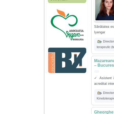
Fiica mea s-a nascut
cand eu aveam 17
ani, privind in urma
realizez cat de multe
greseli am facut in
educatia si cresterea
ei, am fost o mama
Sănătatea est
egoista, preocupata
Iyengar
de implinirea
profesionala, cand ea
era mica am neglijat-
Director
o, ba chiar am fost si
terapeutic (t
agresiva, orice
greseala era taxata cu
o palma sau pedepse.
Mazareanu 
– Bucures
De 4 ani am o relatie
serioasa cu un barbat
in varsta de 32 de ani,
✓ Asistent 
iar de aproximativ un
acreditat int
an jumate a inceput
sa se manifeste o
situatie care pe mine
Director
ma deranjeaza.
Kinetoterapi
Ma aflu aici pentru ca
Gheorghe L