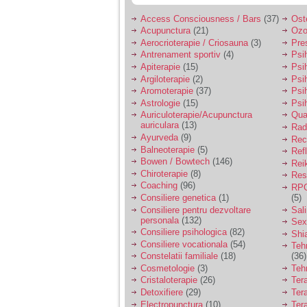
Access Consciousness / Bars
(37)
Ost
Acupunctura
(21)
Ozo
Aerocrioterapie / Criosauna
(3)
Pre
Antrenament sportiv
(4)
Psih
Apiterapie
(15)
Psi
Argiloterapie
(2)
Psi
Aromoterapie
(37)
Psi
Astrologie
(15)
Psi
Auriculoterapie/Acupunctura
Qua
auriculara
(13)
Radi
Ayurveda
(9)
Rec
Balneoterapie
(5)
Ref
Bowen / Bowtech
(146)
Rei
Chiroterapie
(8)
Resp
Coaching
(96)
RPG
Consiliere genetica
(1)
(5)
Consiliere pentru dezvoltare
Sal
personala
(132)
Sex
Consiliere psihologica
(82)
Shi
Consiliere vocationala
(54)
Teh
Constelatii familiale
(18)
(36)
Cosmetologie
(3)
Teh
Cristaloterapie
(26)
Ter
Detoxifiere
(29)
Ter
Electropunctura
(10)
Ter