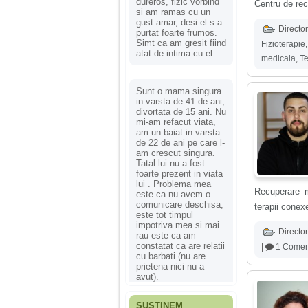
dureros, fizic vorbind
Centru de rec
si am ramas cu un
gust amar, desi el s-a
Director
purtat foarte frumos.
Simt ca am gresit fiind
Fizioterapie
atat de intima cu el.
medicala
,
Te
Sunt o mama singura
in varsta de 41 de ani,
divortata de 15 ani. Nu
mi-am refacut viata,
am un baiat in varsta
de 22 de ani pe care l-
am crescut singura.
Tatal lui nu a fost
foarte prezent in viata
lui . Problema mea
Recuperare m
este ca nu avem o
comunicare deschisa,
terapii conex
este tot timpul
impotriva mea si mai
Director
rau este ca am
constatat ca are relatii
|
1 Comen
cu barbati (nu are
prietena nici nu a
avut).
SUSȚINEM