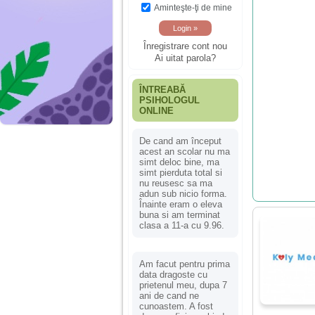
Aminteşte-ţi de mine
Înregistrare cont nou
Ai uitat parola?
ÎNTREABĂ
PSIHOLOGUL
ONLINE
De cand am început
acest an scolar nu ma
simt deloc bine, ma
simt pierduta total si
nu reusesc sa ma
adun sub nicio forma.
Înainte eram o eleva
buna si am terminat
clasa a 11-a cu 9.96.
Am facut pentru prima
data dragoste cu
prietenul meu, dupa 7
ani de cand ne
cunoastem. A fost