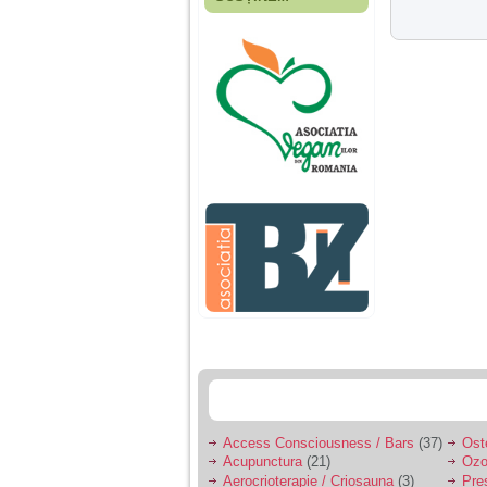
Fiica mea s-a nascut
cand eu aveam 17
ani, privind in urma
realizez cat de multe
greseli am facut in
educatia si cresterea
ei, am fost o mama
egoista, preocupata
de implinirea
profesionala, cand ea
era mica am neglijat-
o, ba chiar am fost si
agresiva, orice
greseala era taxata cu
o palma sau pedepse.
De 4 ani am o relatie
serioasa cu un barbat
in varsta de 32 de ani,
iar de aproximativ un
an jumate a inceput
sa se manifeste o
situatie care pe mine
ma deranjeaza.
Access Consciousness / Bars
(37)
Ost
Acupunctura
(21)
Ozo
Ma aflu aici pentru ca
Aerocrioterapie / Criosauna
(3)
Pre