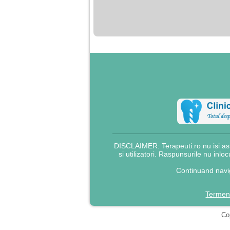
nimanui nu ii pasa de
mine. Din cauza asta
am inceput sa beau
alcool si am inceput
sa ma culc cu barbati
pentru bani.
DISCLAIMER: Terapeuti.ro nu isi asu
si utilizatori. Raspunsurile nu inlo
Continuand navig
Termeni
Cop