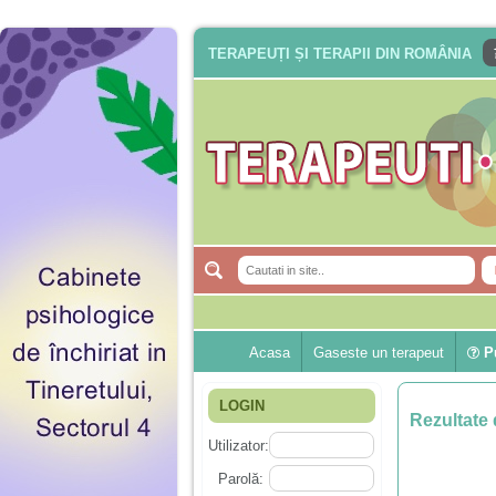
TERAPEUȚI ȘI TERAPII DIN ROMÂNIA
Acasa
Gaseste un terapeut
Pu
LOGIN
Rezultate 
Utilizator:
Parolă: