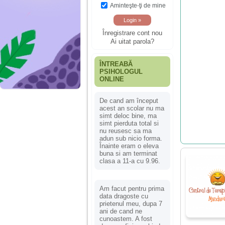
Aminteşte-ţi de mine
Înregistrare cont nou
Ai uitat parola?
ÎNTREABĂ
PSIHOLOGUL
ONLINE
De cand am început
acest an scolar nu ma
simt deloc bine, ma
simt pierduta total si
nu reusesc sa ma
adun sub nicio forma.
Înainte eram o eleva
buna si am terminat
clasa a 11-a cu 9.96.
Am facut pentru prima
data dragoste cu
prietenul meu, dupa 7
ani de cand ne
cunoastem. A fost