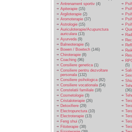
vreau sa stiu daca am
Antrenament sportiv
(4)
Psih
nevoie de un psiholog
Apiterapie
(15)
Psi
sau psihiatru.
Argiloterapie
(2)
Psi
Aromoterapie
(37)
Psi
Astrologie
(15)
Psi
Sunt casatorita, am
Auriculoterapie/Acupunctura
Qua
31 de ani si un copil in
auriculara
(13)
varsta de 2 ani care
Radi
mi-e lumina ochilor.
Ayurveda
(9)
Rec
De ceva timp simt ca
Balneoterapie
(5)
Ref
mi s-a adunat
Bowen / Bowtech
(146)
Rei
oboseala, o oboseala
Chiroterapie
(8)
Resp
cronica de care nu pot
Coaching
(96)
RPG
scapa si simt ca din
Consiliere genetica
(1)
(5)
cauza ei nu pot
controla nervii si
Consiliere pentru dezvoltare
Sal
cateodata are copilul
personala
(132)
Sex
de suferit.
Consiliere psihologica
(82)
Shi
Consiliere vocationala
(54)
Teh
Constelatii familiale
(18)
(36)
Am o bariera peste
Cosmetologie
(3)
Teh
care nu pot trece:
Cristaloterapie
(26)
Ter
prietena mea a ramas
Detoxifiere
(29)
Ter
insarcinata cu o fata.
Electropunctura
(10)
Ter
Am fost de comun
Electroterapie
(13)
Ter
acord sa facem un
copil, cu gandul ca e
Feng shui
(7)
Tera
baiat.
Fitoterapie
(38)
Ter
Fizioterapie
(39)
Ter