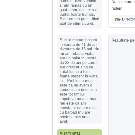
dureros, fizic vorbind
Nu incetam 
si am ramas cu un
radem!
gust amar, desi el s-a
purtat foarte frumos.
Simt ca am gresit fiind
Director
atat de intima cu el.
Sunt o mama singura
Rezultate pe
in varsta de 41 de ani,
divortata de 15 ani. Nu
mi-am refacut viata,
am un baiat in varsta
de 22 de ani pe care l-
am crescut singura.
Tatal lui nu a fost
foarte prezent in viata
lui . Problema mea
este ca nu avem o
comunicare deschisa,
este tot timpul
impotriva mea si mai
rau este ca am
constatat ca are relatii
cu barbati (nu are
prietena nici nu a
avut).
SUSȚINEM