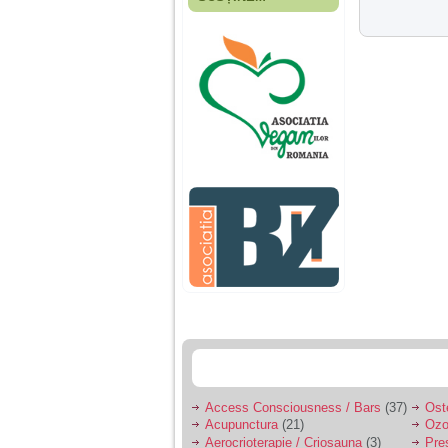
Fiica mea s-a nascut
cand eu aveam 17
ani, privind in urma
realizez cat de multe
greseli am facut in
educatia si cresterea
ei, am fost o mama
egoista, preocupata
de implinirea
profesionala, cand ea
era mica am neglijat-
o, ba chiar am fost si
agresiva, orice
greseala era taxata cu
o palma sau pedepse.
De 4 ani am o relatie
serioasa cu un barbat
in varsta de 32 de ani,
iar de aproximativ un
an jumate a inceput
sa se manifeste o
situatie care pe mine
ma deranjeaza.
Access Consciousness / Bars
(37)
Ost
Acupunctura
(21)
Ozo
Ma aflu aici pentru ca
Aerocrioterapie / Criosauna
(3)
Pre