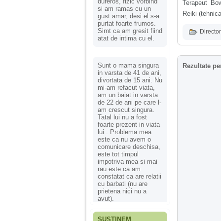
dureros, fizic vorbind
Terapeut Bow
si am ramas cu un
Reiki (tehnica
gust amar, desi el s-a
purtat foarte frumos.
Simt ca am gresit fiind
Director
atat de intima cu el.
Sunt o mama singura
Rezultate pe
in varsta de 41 de ani,
divortata de 15 ani. Nu
mi-am refacut viata,
am un baiat in varsta
de 22 de ani pe care l-
am crescut singura.
Tatal lui nu a fost
foarte prezent in viata
lui . Problema mea
este ca nu avem o
comunicare deschisa,
este tot timpul
impotriva mea si mai
rau este ca am
constatat ca are relatii
cu barbati (nu are
prietena nici nu a
avut).
SUSȚINEM