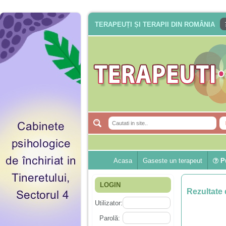
TERAPEUȚI ȘI TERAPII DIN ROMÂNIA
Acasa
Gaseste un terapeut
Pu
LOGIN
Rezultate 
Utilizator:
Parolă: