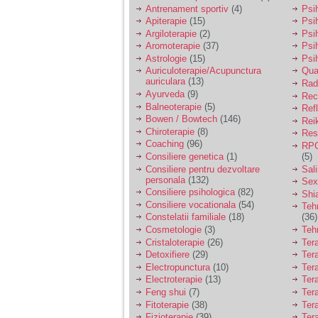
vreau sa stiu daca am
Antrenament sportiv
(4)
Psih
nevoie de un psiholog
Apiterapie
(15)
Psi
sau psihiatru.
Argiloterapie
(2)
Psi
Aromoterapie
(37)
Psi
Astrologie
(15)
Psi
Sunt casatorita, am
Auriculoterapie/Acupunctura
Qua
31 de ani si un copil in
auriculara
(13)
varsta de 2 ani care
Radi
mi-e lumina ochilor.
Ayurveda
(9)
Rec
De ceva timp simt ca
Balneoterapie
(5)
Ref
mi s-a adunat
Bowen / Bowtech
(146)
Rei
oboseala, o oboseala
Chiroterapie
(8)
Resp
cronica de care nu pot
Coaching
(96)
RPG
scapa si simt ca din
Consiliere genetica
(1)
(5)
cauza ei nu pot
controla nervii si
Consiliere pentru dezvoltare
Sal
cateodata are copilul
personala
(132)
Sex
de suferit.
Consiliere psihologica
(82)
Shi
Consiliere vocationala
(54)
Teh
Constelatii familiale
(18)
(36)
Am o bariera peste
Cosmetologie
(3)
Teh
care nu pot trece:
Cristaloterapie
(26)
Ter
prietena mea a ramas
Detoxifiere
(29)
Ter
insarcinata cu o fata.
Electropunctura
(10)
Ter
Am fost de comun
Electroterapie
(13)
Ter
acord sa facem un
copil, cu gandul ca e
Feng shui
(7)
Tera
baiat.
Fitoterapie
(38)
Ter
Fizioterapie
(39)
Ter