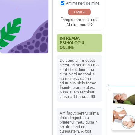
Aminteşte-ţi de mine
Înregistrare cont nou
Ai uitat parola?
ÎNTREABĂ
PSIHOLOGUL
ONLINE
De cand am început
acest an scolar nu ma
simt deloc bine, ma
simt pierduta total si
nu reusesc sa ma
adun sub nicio forma.
Înainte eram o eleva
buna si am terminat
clasa a 11-a cu 9.96.
Am facut pentru prima
data dragoste cu
prietenul meu, dupa 7
ani de cand ne
cunoastem. A fost