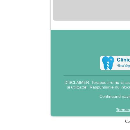
nimanui nu ii pasa de
mine. Din cauza asta
am inceput sa beau
alcool si am inceput
sa ma culc cu barbati
pentru bani.
DISCLAIMER: Terapeuti.ro nu isi asu
si utilizatori. Raspunsurile nu inlo
Continuand navig
Termeni
Cop