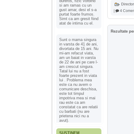
dureros, fizic vorbind
Director
si am ramas cu un
gust amar, desi el s-a
|
4 Coment
purtat foarte frumos.
Simt ca am gresit fiind
atat de intima cu el.
Rezultate pe
Sunt o mama singura
in varsta de 41 de ani,
divortata de 15 ani. Nu
mi-am refacut viata,
am un baiat in varsta
de 22 de ani pe care l-
am crescut singura.
Tatal lui nu a fost
foarte prezent in viata
lui . Problema mea
este ca nu avem o
comunicare deschisa,
este tot timpul
impotriva mea si mai
rau este ca am
constatat ca are relatii
cu barbati (nu are
prietena nici nu a
avut).
SUSȚINEM