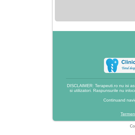
nimanui nu ii pasa de
mine. Din cauza asta
am inceput sa beau
alcool si am inceput
sa ma culc cu barbati
pentru bani.
DISCLAIMER: Terapeuti.ro nu isi asu
si utilizatori. Raspunsurile nu inlo
Continuand navig
Termeni
Cop