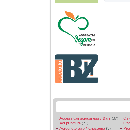
Fiica mea s-a nascut
cand eu aveam 17
ani, privind in urma
realizez cat de multe
greseli am facut in
educatia si cresterea
ei, am fost o mama
egoista, preocupata
de implinirea
profesionala, cand ea
era mica am neglijat-
o, ba chiar am fost si
agresiva, orice
greseala era taxata cu
o palma sau pedepse.
De 4 ani am o relatie
serioasa cu un barbat
in varsta de 32 de ani,
iar de aproximativ un
an jumate a inceput
sa se manifeste o
situatie care pe mine
ma deranjeaza.
Access Consciousness / Bars
(37)
Ost
Acupunctura
(21)
Ozo
Ma aflu aici pentru ca
Aerocrioterapie / Criosauna
(3)
Pre