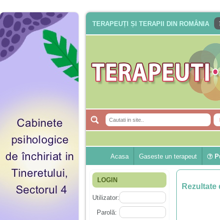
TERAPEUȚI ȘI TERAPII DIN ROMÂNIA
Acasa
Gaseste un terapeut
Pu
LOGIN
Rezultate 
Utilizator:
Parolă: