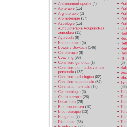
vreau sa stiu daca am
Antrenament sportiv
(4)
Psih
nevoie de un psiholog
Apiterapie
(15)
Psi
sau psihiatru.
Argiloterapie
(2)
Psi
Aromoterapie
(37)
Psi
Astrologie
(15)
Psi
Sunt casatorita, am
Auriculoterapie/Acupunctura
Qua
31 de ani si un copil in
auriculara
(13)
varsta de 2 ani care
Radi
mi-e lumina ochilor.
Ayurveda
(9)
Rec
De ceva timp simt ca
Balneoterapie
(5)
Ref
mi s-a adunat
Bowen / Bowtech
(146)
Rei
oboseala, o oboseala
Chiroterapie
(8)
Resp
cronica de care nu pot
Coaching
(96)
RPG
scapa si simt ca din
Consiliere genetica
(1)
(5)
cauza ei nu pot
controla nervii si
Consiliere pentru dezvoltare
Sal
cateodata are copilul
personala
(132)
Sex
de suferit.
Consiliere psihologica
(82)
Shi
Consiliere vocationala
(54)
Teh
Constelatii familiale
(18)
(36)
Am o bariera peste
Cosmetologie
(3)
Teh
care nu pot trece:
Cristaloterapie
(26)
Ter
prietena mea a ramas
Detoxifiere
(29)
Ter
insarcinata cu o fata.
Electropunctura
(10)
Ter
Am fost de comun
Electroterapie
(13)
Ter
acord sa facem un
copil, cu gandul ca e
Feng shui
(7)
Tera
baiat.
Fitoterapie
(38)
Ter
Fizioterapie
(39)
Ter