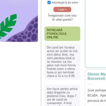
Aminteşte-ţi de mine
Înregistrare cont nou
Ai uitat parola?
ÎNTREABĂ
PSIHOLOGUL
ONLINE
De cand am început
acest an scolar nu ma
simt deloc bine, ma
simt pierduta total si
nu reusesc sa ma
adun sub nicio forma.
Înainte eram o eleva
buna si am terminat
Gioroc Ma
clasa a 11-a cu 9.96.
Bucuresti s
Am facut pentru prima
Sunt psihope
data dragoste cu
BCaBA. Aplic
prietenul meu, dupa 7
ani de cand ne
procesul de in
cunoastem. A fost