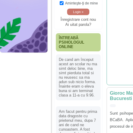
Aminteşte-ţi de mine
Înregistrare cont nou
Ai uitat parola?
ÎNTREABĂ
PSIHOLOGUL
ONLINE
De cand am început
acest an scolar nu ma
simt deloc bine, ma
simt pierduta total si
nu reusesc sa ma
adun sub nicio forma.
Înainte eram o eleva
buna si am terminat
Gioroc Ma
clasa a 11-a cu 9.96.
Bucuresti s
Am facut pentru prima
Sunt psihope
data dragoste cu
BCaBA. Aplic
prietenul meu, dupa 7
ani de cand ne
procesul de in
cunoastem. A fost