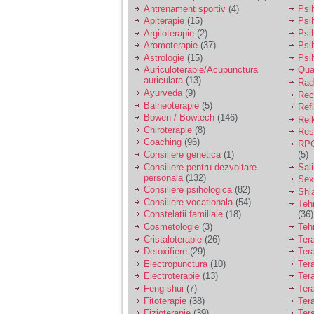
vreau sa stiu daca am
Antrenament sportiv
(4)
Psih
nevoie de un psiholog
Apiterapie
(15)
Psi
sau psihiatru.
Argiloterapie
(2)
Psi
Aromoterapie
(37)
Psi
Astrologie
(15)
Psi
Sunt casatorita, am
Auriculoterapie/Acupunctura
Qua
31 de ani si un copil in
auriculara
(13)
varsta de 2 ani care
Radi
mi-e lumina ochilor.
Ayurveda
(9)
Rec
De ceva timp simt ca
Balneoterapie
(5)
Ref
mi s-a adunat
Bowen / Bowtech
(146)
Rei
oboseala, o oboseala
Chiroterapie
(8)
Resp
cronica de care nu pot
Coaching
(96)
RPG
scapa si simt ca din
Consiliere genetica
(1)
(5)
cauza ei nu pot
controla nervii si
Consiliere pentru dezvoltare
Sal
cateodata are copilul
personala
(132)
Sex
de suferit.
Consiliere psihologica
(82)
Shi
Consiliere vocationala
(54)
Teh
Constelatii familiale
(18)
(36)
Am o bariera peste
Cosmetologie
(3)
Teh
care nu pot trece:
Cristaloterapie
(26)
Ter
prietena mea a ramas
Detoxifiere
(29)
Ter
insarcinata cu o fata.
Electropunctura
(10)
Ter
Am fost de comun
Electroterapie
(13)
Ter
acord sa facem un
copil, cu gandul ca e
Feng shui
(7)
Tera
baiat.
Fitoterapie
(38)
Ter
Fizioterapie
(39)
Ter