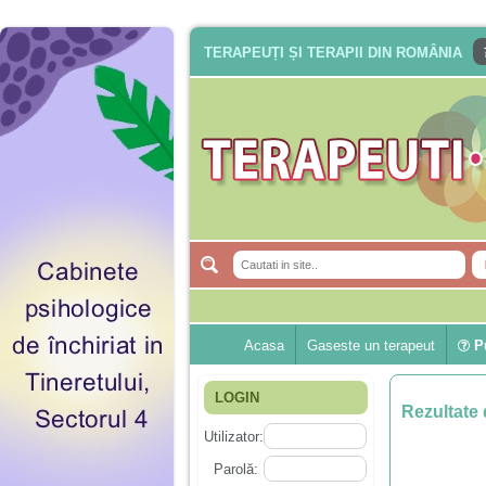
TERAPEUȚI ȘI TERAPII DIN ROMÂNIA
Acasa
Gaseste un terapeut
Pu
LOGIN
Rezultate 
Utilizator:
Parolă: