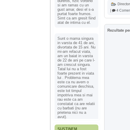
dureros, fizic vorbind
Director
si am ramas cu un
gust amar, desi el s-a
|
4 Coment
purtat foarte frumos.
Simt ca am gresit fiind
atat de intima cu el.
Rezultate pe
Sunt o mama singura
in varsta de 41 de ani,
divortata de 15 ani. Nu
mi-am refacut viata,
am un baiat in varsta
de 22 de ani pe care l-
am crescut singura.
Tatal lui nu a fost
foarte prezent in viata
lui . Problema mea
este ca nu avem o
comunicare deschisa,
este tot timpul
impotriva mea si mai
rau este ca am
constatat ca are relatii
cu barbati (nu are
prietena nici nu a
avut).
SUSȚINEM