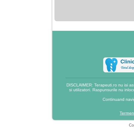
nimanui nu ii pasa de
mine. Din cauza asta
am inceput sa beau
alcool si am inceput
sa ma culc cu barbati
pentru bani.
DISCLAIMER: Terapeuti.ro nu isi asu
si utilizatori. Raspunsurile nu inlo
Continuand navig
Termeni
Cop