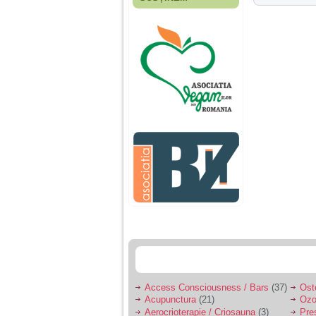
Fiica mea s-a nascut
cand eu aveam 17
ani, privind in urma
realizez cat de multe
greseli am facut in
educatia si cresterea
ei, am fost o mama
egoista, preocupata
de implinirea
profesionala, cand ea
era mica am neglijat-
o, ba chiar am fost si
agresiva, orice
greseala era taxata cu
o palma sau pedepse.
De 4 ani am o relatie
serioasa cu un barbat
in varsta de 32 de ani,
iar de aproximativ un
an jumate a inceput
sa se manifeste o
situatie care pe mine
ma deranjeaza.
Access Consciousness / Bars
(37)
Ost
Acupunctura
(21)
Ozo
Ma aflu aici pentru ca
Aerocrioterapie / Criosauna
(3)
Pre