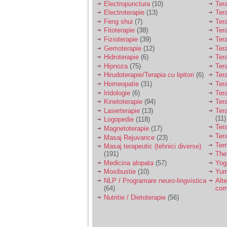
Electropunctura
(10)
Ter
Electroterapie
(13)
Ter
Feng shui
(7)
Tera
Fitoterapie
(38)
Ter
Fizioterapie
(39)
Ter
Gemoterapie
(12)
Ter
Hidroterapie
(6)
Ter
Hipnoza
(75)
Ter
Hirudoterapie/Terapia cu lipitori
(6)
Tera
Homeopatie
(31)
Ter
Iridologie
(6)
Tera
Kinetoterapie
(94)
Tera
Laserterapie
(13)
Tera
(11)
Logopedie
(118)
Ter
Magnetoterapie
(17)
Ter
Masaj Rejuvance
(23)
Ter
Masaj terapeutic (tehnici diverse)
(191)
The
Medicina alopata
(57)
Yog
Moxibustie
(10)
Yum
NLP / Programare neuro-lingvistica
Alte
(64)
com
Nutritie / Dietoterapie
(56)