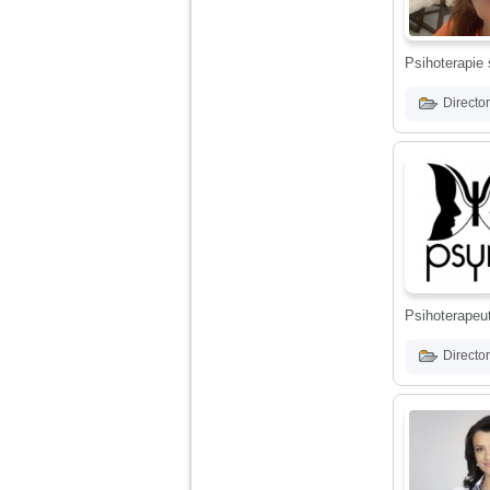
Am 14 ani si o mare
problema. Acum 8 luni
Psihoterapie 
am inceput o relatie
cu un baiat in varsta
de 20 de ani, m-a
Director
cucerit cu vorbe dulci,
cadouri, promisiuni de
casatorie, asa ca m-
am culcat cu el si in
scurt timp am ramas
insarcinata. El cand a
aflat a plecat in afara,
la munca, si a rupt
orice legatura cu
mine. Mama m-a batut
si m-a jignit in ultimul
hal, ba chiar m-a fortat
sa stau sa imi
Psihoterapeut
introduca coada de
mop in vagin.
Director
Am 20 ani si am avut
o viata foarte grea. O
familie care nu m-a
crescut cum trebuie,
tata alcoolic, mai