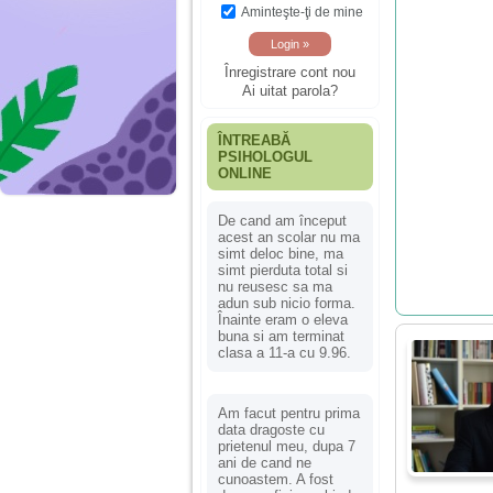
Aminteşte-ţi de mine
Înregistrare cont nou
Ai uitat parola?
ÎNTREABĂ
PSIHOLOGUL
ONLINE
De cand am început
acest an scolar nu ma
simt deloc bine, ma
simt pierduta total si
nu reusesc sa ma
adun sub nicio forma.
Înainte eram o eleva
buna si am terminat
clasa a 11-a cu 9.96.
Am facut pentru prima
data dragoste cu
prietenul meu, dupa 7
ani de cand ne
cunoastem. A fost