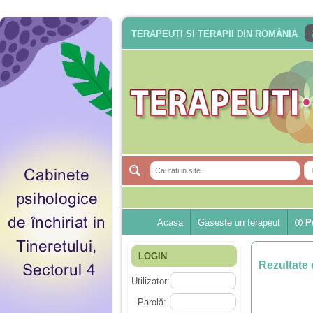
TERAPEUȚI ȘI TERAPII DIN ROMÂNIA
Acasa
Gaseste un terapeut
Pu
LOGIN
Rezultate 
Utilizator:
Parolă: