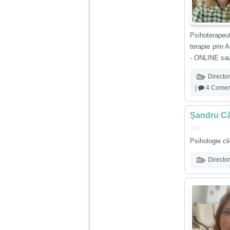
vreau sa stiu daca am
nevoie de un psiholog
sau psihiatru.
Psihoterapeu
Sunt casatorita, am
terapie prin 
31 de ani si un copil in
- ONLINE sau
varsta de 2 ani care
mi-e lumina ochilor.
De ceva timp simt ca
Director
mi s-a adunat
|
4 Coment
oboseala, o oboseala
cronica de care nu pot
scapa si simt ca din
cauza ei nu pot
Șandru Căt
controla nervii si
cateodata are copilul
de suferit.
Psihologie cl
Director
Am o bariera peste
care nu pot trece:
prietena mea a ramas
insarcinata cu o fata.
Am fost de comun
acord sa facem un
copil, cu gandul ca e
baiat.