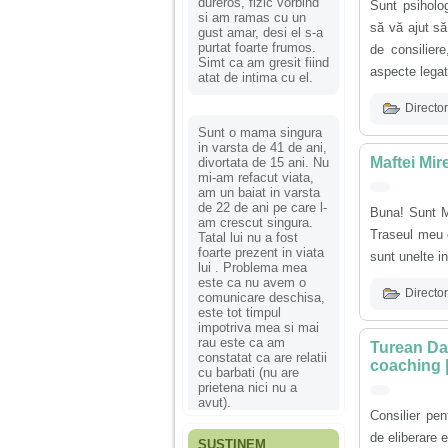
dureros, fizic vorbind
Sunt psiholo
si am ramas cu un
să vă ajut să
gust amar, desi el s-a
purtat foarte frumos.
de consilier
Simt ca am gresit fiind
aspecte legat
atat de intima cu el.
Director
Sunt o mama singura
in varsta de 41 de ani,
Maftei Mir
divortata de 15 ani. Nu
mi-am refacut viata,
am un baiat in varsta
de 22 de ani pe care l-
Buna! Sunt Mi
am crescut singura.
Traseul meu e
Tatal lui nu a fost
foarte prezent in viata
sunt unelte i
lui . Problema mea
este ca nu avem o
Director
comunicare deschisa,
este tot timpul
impotriva mea si mai
rau este ca am
Turean Dan
constatat ca are relatii
coaching |
cu barbati (nu are
prietena nici nu a
avut).
Consilier pen
de eliberare 
SUSȚINEM