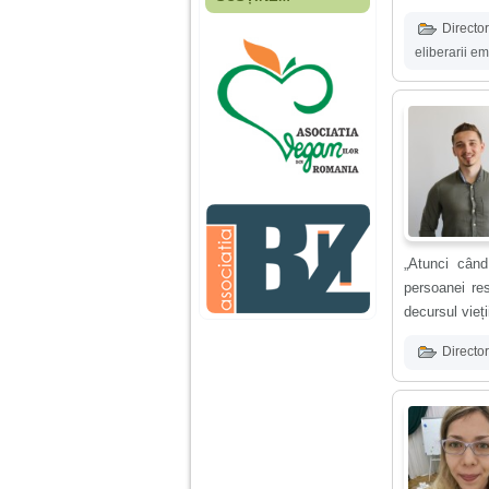
Fiica mea s-a nascut
cand eu aveam 17
Director
ani, privind in urma
eliberarii e
realizez cat de multe
greseli am facut in
educatia si cresterea
ei, am fost o mama
egoista, preocupata
de implinirea
profesionala, cand ea
era mica am neglijat-
o, ba chiar am fost si
agresiva, orice
greseala era taxata cu
o palma sau pedepse.
„Atunci când
persoanei res
De 4 ani am o relatie
decursul vieț
serioasa cu un barbat
in varsta de 32 de ani,
iar de aproximativ un
Director
an jumate a inceput
sa se manifeste o
situatie care pe mine
ma deranjeaza.
Ma aflu aici pentru ca