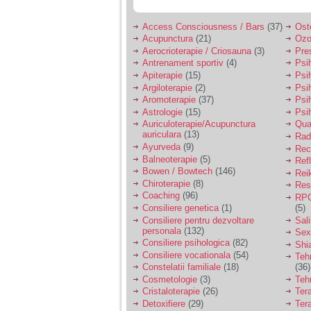
Access Consciousness / Bars
(37)
Ost
Acupunctura
(21)
Ozo
Aerocrioterapie / Criosauna
(3)
Pre
Antrenament sportiv
(4)
Psih
Apiterapie
(15)
Psi
Argiloterapie
(2)
Psi
Aromoterapie
(37)
Psi
Astrologie
(15)
Psi
Auriculoterapie/Acupunctura
Qua
auriculara
(13)
Radi
Ayurveda
(9)
Rec
Balneoterapie
(5)
Ref
Bowen / Bowtech
(146)
Rei
Chiroterapie
(8)
Resp
Coaching
(96)
RPG
Consiliere genetica
(1)
(5)
Consiliere pentru dezvoltare
Sal
personala
(132)
Sex
Consiliere psihologica
(82)
Shi
Consiliere vocationala
(54)
Teh
Constelatii familiale
(18)
(36)
Cosmetologie
(3)
Teh
Cristaloterapie
(26)
Ter
Detoxifiere
(29)
Ter