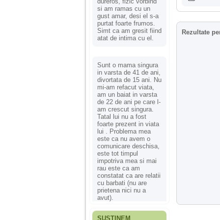
dureros, fizic vorbind
si am ramas cu un
gust amar, desi el s-a
purtat foarte frumos.
Simt ca am gresit fiind
Rezultate pe
atat de intima cu el.
Sunt o mama singura
in varsta de 41 de ani,
divortata de 15 ani. Nu
mi-am refacut viata,
am un baiat in varsta
de 22 de ani pe care l-
am crescut singura.
Tatal lui nu a fost
foarte prezent in viata
lui . Problema mea
este ca nu avem o
comunicare deschisa,
este tot timpul
impotriva mea si mai
rau este ca am
constatat ca are relatii
cu barbati (nu are
prietena nici nu a
avut).
SUSȚINEM