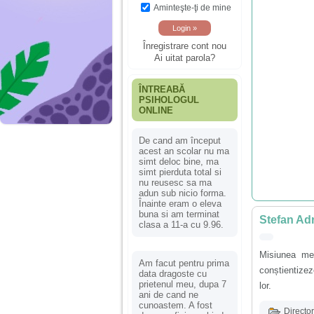
Aminteşte-ţi de mine
Înregistrare cont nou
Ai uitat parola?
ÎNTREABĂ
PSIHOLOGUL
ONLINE
De cand am început
acest an scolar nu ma
simt deloc bine, ma
simt pierduta total si
nu reusesc sa ma
adun sub nicio forma.
Înainte eram o eleva
buna si am terminat
Stefan Adr
clasa a 11-a cu 9.96.
Misiunea mea
Am facut pentru prima
conștientizez
data dragoste cu
prietenul meu, dupa 7
lor.
ani de cand ne
cunoastem. A fost
Director