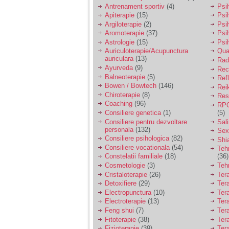
vreau sa stiu daca am
Antrenament sportiv
(4)
Psih
nevoie de un psiholog
Apiterapie
(15)
Psi
sau psihiatru.
Argiloterapie
(2)
Psi
Aromoterapie
(37)
Psi
Astrologie
(15)
Psi
Sunt casatorita, am
Auriculoterapie/Acupunctura
Qua
31 de ani si un copil in
auriculara
(13)
varsta de 2 ani care
Radi
mi-e lumina ochilor.
Ayurveda
(9)
Rec
De ceva timp simt ca
Balneoterapie
(5)
Ref
mi s-a adunat
Bowen / Bowtech
(146)
Rei
oboseala, o oboseala
Chiroterapie
(8)
Resp
cronica de care nu pot
Coaching
(96)
RPG
scapa si simt ca din
Consiliere genetica
(1)
(5)
cauza ei nu pot
controla nervii si
Consiliere pentru dezvoltare
Sal
cateodata are copilul
personala
(132)
Sex
de suferit.
Consiliere psihologica
(82)
Shi
Consiliere vocationala
(54)
Teh
Constelatii familiale
(18)
(36)
Am o bariera peste
Cosmetologie
(3)
Teh
care nu pot trece:
Cristaloterapie
(26)
Ter
prietena mea a ramas
Detoxifiere
(29)
Ter
insarcinata cu o fata.
Electropunctura
(10)
Ter
Am fost de comun
Electroterapie
(13)
Ter
acord sa facem un
copil, cu gandul ca e
Feng shui
(7)
Tera
baiat.
Fitoterapie
(38)
Ter
Fizioterapie
(39)
Ter