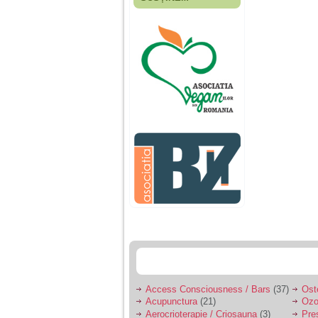
Fiica mea s-a nascut
cand eu aveam 17
ani, privind in urma
realizez cat de multe
greseli am facut in
educatia si cresterea
ei, am fost o mama
egoista, preocupata
de implinirea
profesionala, cand ea
era mica am neglijat-
o, ba chiar am fost si
agresiva, orice
greseala era taxata cu
o palma sau pedepse.
De 4 ani am o relatie
serioasa cu un barbat
in varsta de 32 de ani,
iar de aproximativ un
an jumate a inceput
sa se manifeste o
situatie care pe mine
ma deranjeaza.
Access Consciousness / Bars
(37)
Ost
Acupunctura
(21)
Ozo
Ma aflu aici pentru ca
Aerocrioterapie / Criosauna
(3)
Pre