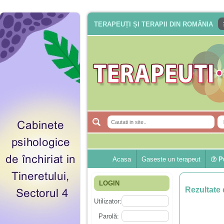
TERAPEUȚI ȘI TERAPII DIN ROMÂNIA
Acasa
Gaseste un terapeut
Pu
LOGIN
Rezultate 
Utilizator:
Parolă: