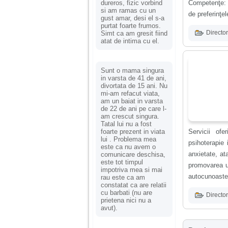
dureros, fizic vorbind
Competenţe: s
si am ramas cu un
de preferinţel
gust amar, desi el s-a
purtat foarte frumos.
Director
Simt ca am gresit fiind
atat de intima cu el.
Sunt o mama singura
in varsta de 41 de ani,
divortata de 15 ani. Nu
mi-am refacut viata,
am un baiat in varsta
de 22 de ani pe care l-
am crescut singura.
Tatal lui nu a fost
foarte prezent in viata
Servicii of
lui . Problema mea
psihoterapie 
este ca nu avem o
anxietate, at
comunicare deschisa,
este tot timpul
promovarea un
impotriva mea si mai
autocunoaster
rau este ca am
constatat ca are relatii
cu barbati (nu are
Director
prietena nici nu a
avut).