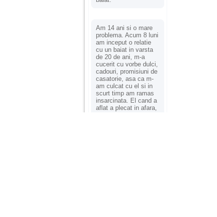
Am 14 ani si o mare
problema. Acum 8 luni
am inceput o relatie
cu un baiat in varsta
de 20 de ani, m-a
cucerit cu vorbe dulci,
cadouri, promisiuni de
casatorie, asa ca m-
am culcat cu el si in
scurt timp am ramas
insarcinata. El cand a
aflat a plecat in afara,
la munca, si a rupt
orice legatura cu
mine. Mama m-a batut
si m-a jignit in ultimul
hal, ba chiar m-a fortat
sa stau sa imi
introduca coada de
mop in vagin.
Am 20 ani si am avut
o viata foarte grea. O
familie care nu m-a
crescut cum trebuie,