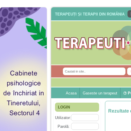
TERAPEUȚI ȘI TERAPII DIN ROMÂNIA
Acasa
Gaseste un terapeut
Pu
LOGIN
Rezultate 
Utilizator:
Parolă: