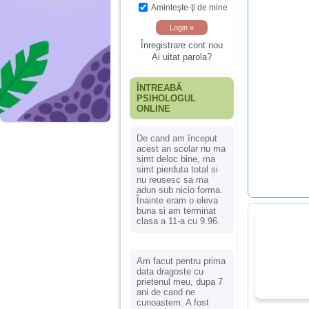
Aminteşte-ţi de mine
Înregistrare cont nou
Ai uitat parola?
ÎNTREABĂ
PSIHOLOGUL
ONLINE
De cand am început
acest an scolar nu ma
simt deloc bine, ma
simt pierduta total si
nu reusesc sa ma
adun sub nicio forma.
Înainte eram o eleva
buna si am terminat
clasa a 11-a cu 9.96.
Am facut pentru prima
data dragoste cu
prietenul meu, dupa 7
ani de cand ne
cunoastem. A fost