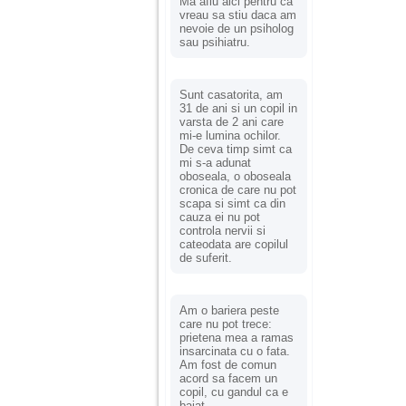
Ma aflu aici pentru ca
vreau sa stiu daca am
nevoie de un psiholog
sau psihiatru.
Sunt casatorita, am
31 de ani si un copil in
varsta de 2 ani care
mi-e lumina ochilor.
De ceva timp simt ca
mi s-a adunat
oboseala, o oboseala
cronica de care nu pot
scapa si simt ca din
cauza ei nu pot
controla nervii si
cateodata are copilul
de suferit.
Am o bariera peste
care nu pot trece:
prietena mea a ramas
insarcinata cu o fata.
Am fost de comun
acord sa facem un
copil, cu gandul ca e
baiat.