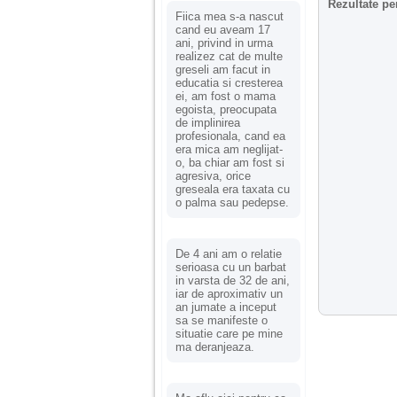
Rezultate pe
Fiica mea s-a nascut
cand eu aveam 17
ani, privind in urma
realizez cat de multe
greseli am facut in
educatia si cresterea
ei, am fost o mama
egoista, preocupata
de implinirea
profesionala, cand ea
era mica am neglijat-
o, ba chiar am fost si
agresiva, orice
greseala era taxata cu
o palma sau pedepse.
De 4 ani am o relatie
serioasa cu un barbat
in varsta de 32 de ani,
iar de aproximativ un
an jumate a inceput
sa se manifeste o
situatie care pe mine
ma deranjeaza.