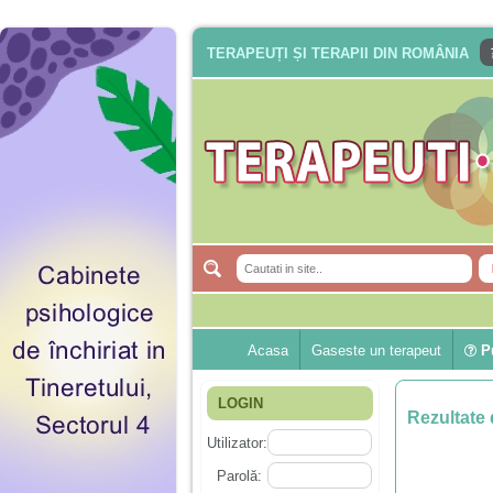
TERAPEUȚI ȘI TERAPII DIN ROMÂNIA
Acasa
Gaseste un terapeut
Pu
LOGIN
Rezultate 
Utilizator:
Parolă: