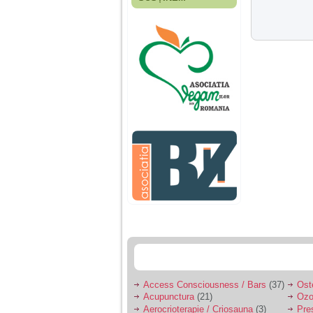
Fiica mea s-a nascut
cand eu aveam 17
ani, privind in urma
realizez cat de multe
greseli am facut in
educatia si cresterea
ei, am fost o mama
egoista, preocupata
de implinirea
profesionala, cand ea
era mica am neglijat-
o, ba chiar am fost si
agresiva, orice
greseala era taxata cu
o palma sau pedepse.
De 4 ani am o relatie
serioasa cu un barbat
in varsta de 32 de ani,
iar de aproximativ un
an jumate a inceput
sa se manifeste o
situatie care pe mine
ma deranjeaza.
Access Consciousness / Bars
(37)
Ost
Acupunctura
(21)
Ozo
Ma aflu aici pentru ca
Aerocrioterapie / Criosauna
(3)
Pre