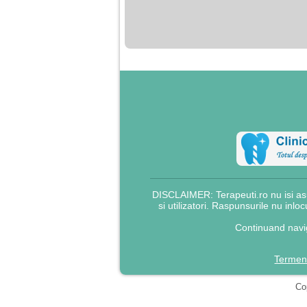
nimanui nu ii pasa de
mine. Din cauza asta
am inceput sa beau
alcool si am inceput
sa ma culc cu barbati
pentru bani.
DISCLAIMER: Terapeuti.ro nu isi asu
si utilizatori. Raspunsurile nu inlo
Continuand navig
Termeni
Cop