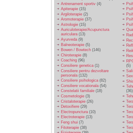
vreau sa stiu daca am
Antrenament sportiv
(4)
Psih
nevoie de un psiholog
Apiterapie
(15)
Psi
sau psihiatru.
Argiloterapie
(2)
Psi
Aromoterapie
(37)
Psi
Astrologie
(15)
Psi
Sunt casatorita, am
Auriculoterapie/Acupunctura
Qua
31 de ani si un copil in
auriculara
(13)
varsta de 2 ani care
Radi
mi-e lumina ochilor.
Ayurveda
(9)
Rec
De ceva timp simt ca
Balneoterapie
(5)
Ref
mi s-a adunat
Bowen / Bowtech
(146)
Rei
oboseala, o oboseala
Chiroterapie
(8)
Resp
cronica de care nu pot
Coaching
(96)
RPG
scapa si simt ca din
Consiliere genetica
(1)
(5)
cauza ei nu pot
controla nervii si
Consiliere pentru dezvoltare
Sal
cateodata are copilul
personala
(132)
Sex
de suferit.
Consiliere psihologica
(82)
Shi
Consiliere vocationala
(54)
Teh
Constelatii familiale
(18)
(36)
Am o bariera peste
Cosmetologie
(3)
Teh
care nu pot trece:
Cristaloterapie
(26)
Ter
prietena mea a ramas
Detoxifiere
(29)
Ter
insarcinata cu o fata.
Electropunctura
(10)
Ter
Am fost de comun
Electroterapie
(13)
Ter
acord sa facem un
copil, cu gandul ca e
Feng shui
(7)
Tera
baiat.
Fitoterapie
(38)
Ter
Fizioterapie
(39)
Ter