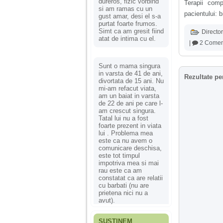
dureros, fizic vorbind
Terapii comp
si am ramas cu un
pacientului: 
gust amar, desi el s-a
purtat foarte frumos.
Simt ca am gresit fiind
Director
atat de intima cu el.
|
2 Coment
Sunt o mama singura
in varsta de 41 de ani,
Rezultate pe
divortata de 15 ani. Nu
mi-am refacut viata,
am un baiat in varsta
de 22 de ani pe care l-
am crescut singura.
Tatal lui nu a fost
foarte prezent in viata
lui . Problema mea
este ca nu avem o
comunicare deschisa,
este tot timpul
impotriva mea si mai
rau este ca am
constatat ca are relatii
cu barbati (nu are
prietena nici nu a
avut).
SUSȚINEM