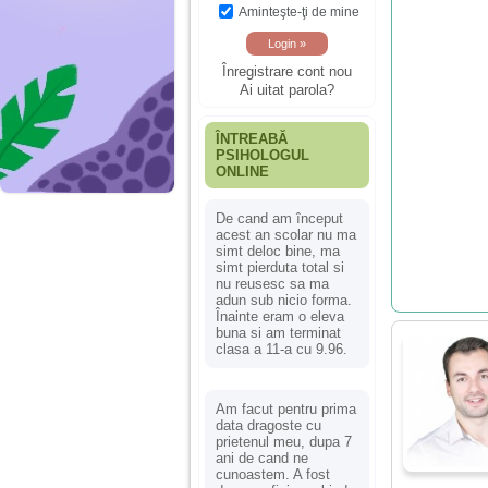
Aminteşte-ţi de mine
Înregistrare cont nou
Ai uitat parola?
ÎNTREABĂ
PSIHOLOGUL
ONLINE
De cand am început
acest an scolar nu ma
simt deloc bine, ma
simt pierduta total si
nu reusesc sa ma
adun sub nicio forma.
Înainte eram o eleva
buna si am terminat
clasa a 11-a cu 9.96.
Am facut pentru prima
data dragoste cu
prietenul meu, dupa 7
ani de cand ne
cunoastem. A fost