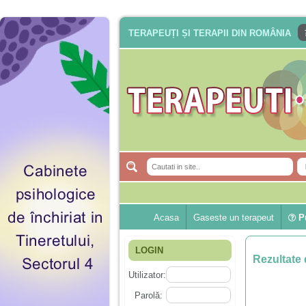
TERAPEUȚI ȘI TERAPII DIN ROMÂNIA
Acasa
Gaseste un terapeut
Pu
LOGIN
Rezultate 
Utilizator:
Parolă: