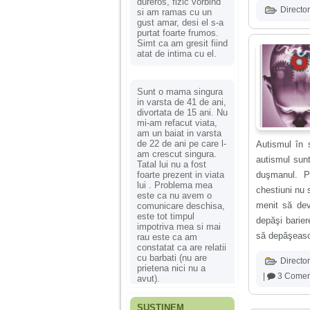
dureros, fizic vorbind
Director
si am ramas cu un
gust amar, desi el s-a
purtat foarte frumos.
Simt ca am gresit fiind
atat de intima cu el.
Sunt o mama singura
in varsta de 41 de ani,
divortata de 15 ani. Nu
mi-am refacut viata,
am un baiat in varsta
de 22 de ani pe care l-
Autismul în 
am crescut singura.
autismul sunt
Tatal lui nu a fost
foarte prezent in viata
duşmanul. Pr
lui . Problema mea
chestiuni nu 
este ca nu avem o
menit să dev
comunicare deschisa,
este tot timpul
depăşi barier
impotriva mea si mai
să depăşească
rau este ca am
constatat ca are relatii
cu barbati (nu are
Director
prietena nici nu a
|
3 Coment
avut).
SUSȚINEM