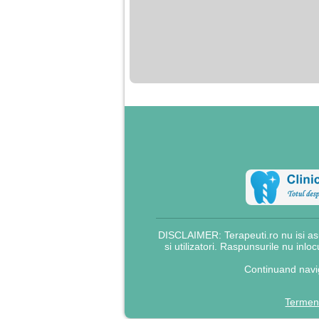
nimanui nu ii pasa de
mine. Din cauza asta
am inceput sa beau
alcool si am inceput
sa ma culc cu barbati
pentru bani.
DISCLAIMER: Terapeuti.ro nu isi asu
si utilizatori. Raspunsurile nu inlo
Continuand navig
Termeni