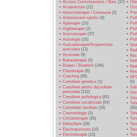
vreau sa stiu daca am
Access Consciousness / Bars
(37)
Ost
nevoie de un psiholog
Acupunctura
(21)
Ozo
sau psihiatru.
Aerocrioterapie / Criosauna
(3)
Pre
Antrenament sportiv
(4)
Psih
Apiterapie
(15)
Psi
Sunt casatorita, am
Argiloterapie
(2)
Psi
31 de ani si un copil in
Aromoterapie
(37)
Psi
varsta de 2 ani care
Astrologie
(15)
Psi
mi-e lumina ochilor.
Auriculoterapie/Acupunctura
Qua
De ceva timp simt ca
auriculara
(13)
mi s-a adunat
Radi
oboseala, o oboseala
Ayurveda
(9)
Rec
cronica de care nu pot
Balneoterapie
(5)
Ref
scapa si simt ca din
Bowen / Bowtech
(146)
Rei
cauza ei nu pot
Chiroterapie
(8)
Resp
controla nervii si
Coaching
(96)
cateodata are copilul
RPG
de suferit.
Consiliere genetica
(1)
(5)
Consiliere pentru dezvoltare
Sal
personala
(132)
Sex
Consiliere psihologica
(82)
Shi
Am o bariera peste
Consiliere vocationala
(54)
care nu pot trece:
Teh
prietena mea a ramas
Constelatii familiale
(18)
(36)
insarcinata cu o fata.
Cosmetologie
(3)
Teh
Am fost de comun
Cristaloterapie
(26)
Ter
acord sa facem un
Detoxifiere
(29)
Ter
copil, cu gandul ca e
Electropunctura
(10)
Ter
baiat.
Electroterapie
(13)
Ter