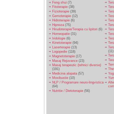
Feng shui
(7)
Tera
Fitoterapie
(38)
Ter
Am 14 ani si o mare
Fizioterapie
(39)
Ter
problema. Acum 8 luni
Gemoterapie
(12)
Ter
am inceput o relatie
cu un baiat in varsta
Hidroterapie
(6)
Ter
de 20 de ani, m-a
Hipnoza
(75)
Ter
cucerit cu vorbe dulci,
Hirudoterapie/Terapia cu lipitori
(6)
Tera
cadouri, promisiuni de
Homeopatie
(31)
Ter
casatorie, asa ca m-
Iridologie
(6)
Tera
am culcat cu el si in
Kinetoterapie
(94)
Tera
scurt timp am ramas
insarcinata. El cand a
Laserterapie
(13)
Tera
aflat a plecat in afara,
(11)
Logopedie
(118)
la munca, si a rupt
Ter
Magnetoterapie
(17)
orice legatura cu
Ter
Masaj Rejuvance
(23)
mine. Mama m-a batut
Ter
Masaj terapeutic (tehnici diverse)
si m-a jignit in ultimul
(191)
The
hal, ba chiar m-a fortat
Medicina alopata
(57)
Yog
sa stau sa imi
introduca coada de
Moxibustie
(10)
Yum
mop in vagin.
NLP / Programare neuro-lingvistica
Alte
(64)
com
Nutritie / Dietoterapie
(56)
Am 20 ani si am avut
o viata foarte grea. O
familie care nu m-a
crescut cum trebuie,
tata alcoolic, mai