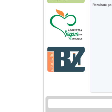
Fiica mea s-a nascut
Rezultate pe
cand eu aveam 17
ani, privind in urma
realizez cat de multe
greseli am facut in
educatia si cresterea
ei, am fost o mama
egoista, preocupata
de implinirea
profesionala, cand ea
era mica am neglijat-
o, ba chiar am fost si
agresiva, orice
greseala era taxata cu
o palma sau pedepse.
De 4 ani am o relatie
serioasa cu un barbat
in varsta de 32 de ani,
iar de aproximativ un
an jumate a inceput
sa se manifeste o
situatie care pe mine
ma deranjeaza.
Ma aflu aici pentru ca