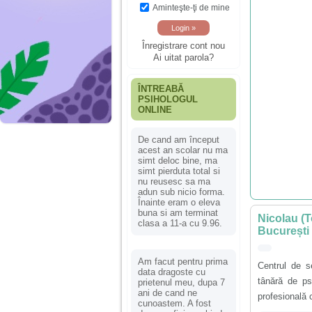
Aminteşte-ţi de mine
Înregistrare cont nou
Ai uitat parola?
ÎNTREABĂ
PSIHOLOGUL
ONLINE
De cand am început
acest an scolar nu ma
simt deloc bine, ma
simt pierduta total si
nu reusesc sa ma
adun sub nicio forma.
Înainte eram o eleva
buna si am terminat
Nicolau (T
clasa a 11-a cu 9.96.
București
Am facut pentru prima
Centrul de s
data dragoste cu
tânără de ps
prietenul meu, dupa 7
ani de cand ne
profesională 
cunoastem. A fost