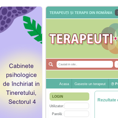
TERAPEUȚI ȘI TERAPII DIN ROMÂNIA
Acasa
Gaseste un terapeut
Pu
LOGIN
Rezultate 
Utilizator:
Parolă: