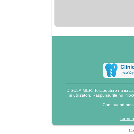
nimanui nu ii pasa de
mine. Din cauza asta
am inceput sa beau
alcool si am inceput
sa ma culc cu barbati
pentru bani.
DISCLAIMER: Terapeuti.ro nu isi asu
si utilizatori. Raspunsurile nu inlo
Continuand navig
Termeni
Cop