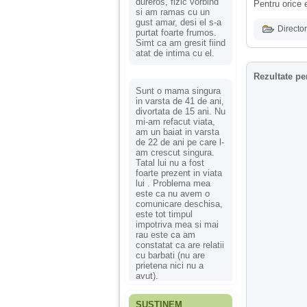
dureros, fizic vorbind
Pentru orice e
si am ramas cu un
gust amar, desi el s-a
Director
purtat foarte frumos.
Simt ca am gresit fiind
atat de intima cu el.
Rezultate pe
Sunt o mama singura
in varsta de 41 de ani,
divortata de 15 ani. Nu
mi-am refacut viata,
am un baiat in varsta
de 22 de ani pe care l-
am crescut singura.
Tatal lui nu a fost
foarte prezent in viata
lui . Problema mea
este ca nu avem o
comunicare deschisa,
este tot timpul
impotriva mea si mai
rau este ca am
constatat ca are relatii
cu barbati (nu are
prietena nici nu a
avut).
SUSȚINEM