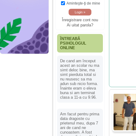
Aminteşte-ţi de mine
Înregistrare cont nou
Ai uitat parola?
ÎNTREABĂ
PSIHOLOGUL
ONLINE
De cand am început
acest an scolar nu ma
simt deloc bine, ma
simt pierduta total si
nu reusesc sa ma
adun sub nicio forma.
Înainte eram o eleva
buna si am terminat
clasa a 11-a cu 9.96.
Am facut pentru prima
data dragoste cu
prietenul meu, dupa 7
ani de cand ne
cunoastem. A fost