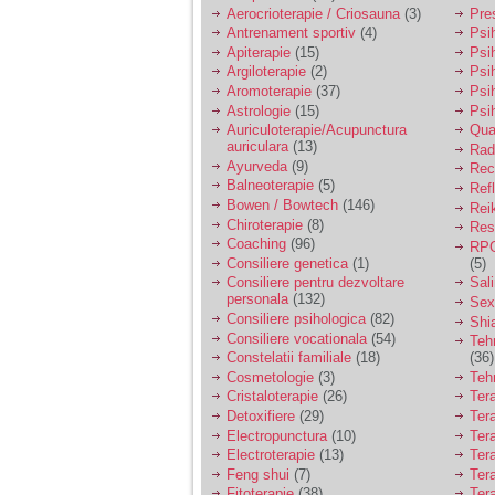
vreau sa stiu daca am
Aerocrioterapie / Criosauna
(3)
Pre
nevoie de un psiholog
Antrenament sportiv
(4)
Psih
sau psihiatru.
Apiterapie
(15)
Psi
Argiloterapie
(2)
Psi
Aromoterapie
(37)
Psi
Sunt casatorita, am
Astrologie
(15)
Psi
31 de ani si un copil in
varsta de 2 ani care
Auriculoterapie/Acupunctura
Qua
mi-e lumina ochilor.
auriculara
(13)
Radi
De ceva timp simt ca
Ayurveda
(9)
Rec
mi s-a adunat
Balneoterapie
(5)
Ref
oboseala, o oboseala
Bowen / Bowtech
(146)
Rei
cronica de care nu pot
Chiroterapie
(8)
Resp
scapa si simt ca din
Coaching
(96)
cauza ei nu pot
RPG
controla nervii si
Consiliere genetica
(1)
(5)
cateodata are copilul
Consiliere pentru dezvoltare
Sal
de suferit.
personala
(132)
Sex
Consiliere psihologica
(82)
Shi
Consiliere vocationala
(54)
Teh
Am o bariera peste
Constelatii familiale
(18)
(36)
care nu pot trece:
Cosmetologie
(3)
Teh
prietena mea a ramas
Cristaloterapie
(26)
Ter
insarcinata cu o fata.
Detoxifiere
(29)
Ter
Am fost de comun
Electropunctura
(10)
Ter
acord sa facem un
copil, cu gandul ca e
Electroterapie
(13)
Ter
baiat.
Feng shui
(7)
Tera
Fitoterapie
(38)
Ter