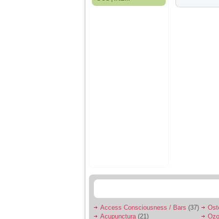
Fiica mea s-a nascut
cand eu aveam 17
ani, privind in urma
realizez cat de multe
greseli am facut in
educatia si cresterea
ei, am fost o mama
egoista, preocupata
de implinirea
profesionala, cand ea
era mica am neglijat-
o, ba chiar am fost si
agresiva, orice
greseala era taxata cu
o palma sau pedepse.
De 4 ani am o relatie
serioasa cu un barbat
in varsta de 32 de ani,
iar de aproximativ un
an jumate a inceput
sa se manifeste o
situatie care pe mine
ma deranjeaza.
Access Consciousness / Bars
(37)
Ost
Ma aflu aici pentru ca
Acupunctura
(21)
Ozo