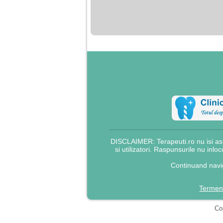
nimanui nu ii pasa de
mine. Din cauza asta
am inceput sa beau
alcool si am inceput
sa ma culc cu barbati
pentru bani.
DISCLAIMER: Terapeuti.ro nu isi asu
si utilizatori. Raspunsurile nu inlo
Continuand navig
Termeni
Cop