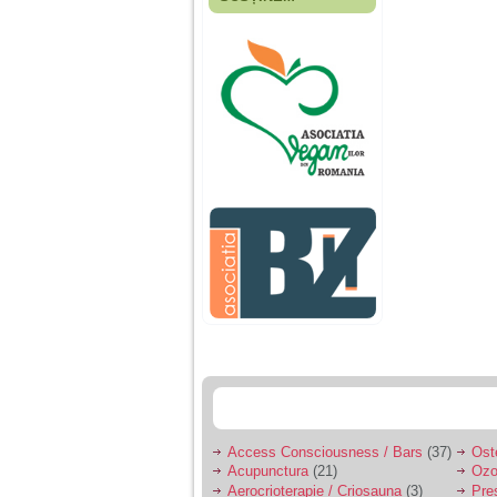
Fiica mea s-a nascut
cand eu aveam 17
ani, privind in urma
realizez cat de multe
greseli am facut in
educatia si cresterea
ei, am fost o mama
egoista, preocupata
de implinirea
profesionala, cand ea
era mica am neglijat-
o, ba chiar am fost si
agresiva, orice
greseala era taxata cu
o palma sau pedepse.
De 4 ani am o relatie
serioasa cu un barbat
in varsta de 32 de ani,
iar de aproximativ un
an jumate a inceput
sa se manifeste o
situatie care pe mine
ma deranjeaza.
Access Consciousness / Bars
(37)
Ost
Acupunctura
(21)
Ozo
Ma aflu aici pentru ca
Aerocrioterapie / Criosauna
(3)
Pre