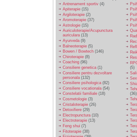
vreau sa stiu daca am
Antrenament sportiv
(4)
Psih
nevoie de un psiholog
Apiterapie
(15)
Psi
sau psihiatru.
Argiloterapie
(2)
Psi
Aromoterapie
(37)
Psi
Astrologie
(15)
Psi
Sunt casatorita, am
Auriculoterapie/Acupunctura
Qua
31 de ani si un copil in
auriculara
(13)
varsta de 2 ani care
Radi
mi-e lumina ochilor.
Ayurveda
(9)
Rec
De ceva timp simt ca
Balneoterapie
(5)
Ref
mi s-a adunat
Bowen / Bowtech
(146)
Rei
oboseala, o oboseala
Chiroterapie
(8)
Resp
cronica de care nu pot
Coaching
(96)
RPG
scapa si simt ca din
Consiliere genetica
(1)
(5)
cauza ei nu pot
controla nervii si
Consiliere pentru dezvoltare
Sal
cateodata are copilul
personala
(132)
Sex
de suferit.
Consiliere psihologica
(82)
Shi
Consiliere vocationala
(54)
Teh
Constelatii familiale
(18)
(36)
Am o bariera peste
Cosmetologie
(3)
Teh
care nu pot trece:
Cristaloterapie
(26)
Ter
prietena mea a ramas
Detoxifiere
(29)
Ter
insarcinata cu o fata.
Electropunctura
(10)
Ter
Am fost de comun
Electroterapie
(13)
Ter
acord sa facem un
copil, cu gandul ca e
Feng shui
(7)
Tera
baiat.
Fitoterapie
(38)
Ter
Fizioterapie
(39)
Ter