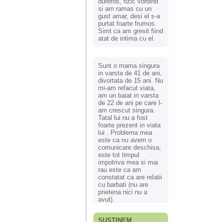
dureros, fizic vorbind
si am ramas cu un
gust amar, desi el s-a
purtat foarte frumos.
Simt ca am gresit fiind
atat de intima cu el.
Sunt o mama singura
in varsta de 41 de ani,
divortata de 15 ani. Nu
mi-am refacut viata,
am un baiat in varsta
de 22 de ani pe care l-
am crescut singura.
Tatal lui nu a fost
foarte prezent in viata
lui . Problema mea
este ca nu avem o
comunicare deschisa,
este tot timpul
impotriva mea si mai
rau este ca am
constatat ca are relatii
cu barbati (nu are
prietena nici nu a
avut).
SUSȚINEM