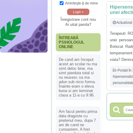
Aminteşte-ţi de mine
Hipersensi
unei afect
Înregistrare cont nou
Actualiza
Ai uitat parola?
Terapeuti RO
ÎNTREABĂ
unei persoan
PSIHOLOGUL
Botezat Rad
ONLINE
temperament 
viata? Denis
De cand am început
acest an scolar nu ma
simt deloc bine, ma
Postat în
simt pierduta total si
hipersensibil
nu reusesc sa ma
adun sub nicio forma.
personalitat
Înainte eram o eleva
buna si am terminat
clasa a 11-a cu 9.96.
Am facut pentru prima
data dragoste cu
prietenul meu, dupa 7
ani de cand ne
cunoastem. A fost