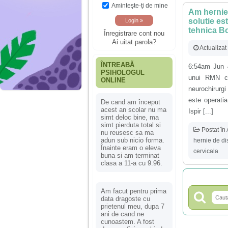
Aminteşte-ţi de mine
Am hernie 
solutie es
tehnica 
Înregistrare cont nou
Ai uitat parola?
Actualizat
ÎNTREABĂ
6:54am Jun 4
PSIHOLOGUL
unui RMN cu
ONLINE
neurochirurgi
este operati
De cand am început
acest an scolar nu ma
Ispir [...]
simt deloc bine, ma
simt pierduta total si
Postat în
nu reusesc sa ma
adun sub nicio forma.
hernie de di
Înainte eram o eleva
cervicala
buna si am terminat
clasa a 11-a cu 9.96.
Am facut pentru prima
data dragoste cu
prietenul meu, dupa 7
ani de cand ne
cunoastem. A fost