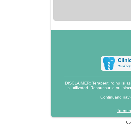
nimanui nu ii pasa de
mine. Din cauza asta
am inceput sa beau
alcool si am inceput
sa ma culc cu barbati
pentru bani.
DISCLAIMER: Terapeuti.ro nu isi asu
si utilizatori. Raspunsurile nu inlo
Continuand navig
Termeni
Cop