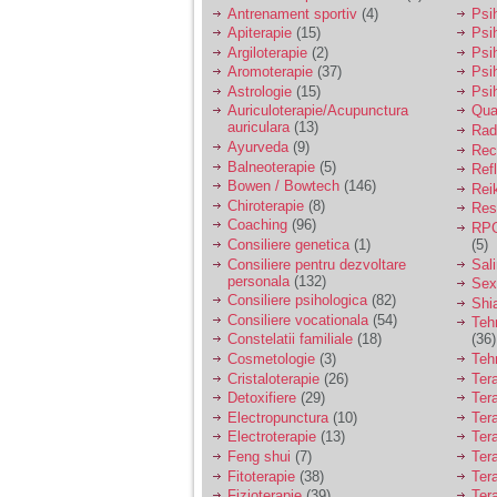
vreau sa stiu daca am
Antrenament sportiv
(4)
Psih
nevoie de un psiholog
Apiterapie
(15)
Psi
sau psihiatru.
Argiloterapie
(2)
Psi
Aromoterapie
(37)
Psi
Astrologie
(15)
Psi
Sunt casatorita, am
Auriculoterapie/Acupunctura
Qua
31 de ani si un copil in
auriculara
(13)
varsta de 2 ani care
Radi
mi-e lumina ochilor.
Ayurveda
(9)
Rec
De ceva timp simt ca
Balneoterapie
(5)
Ref
mi s-a adunat
Bowen / Bowtech
(146)
Rei
oboseala, o oboseala
Chiroterapie
(8)
Resp
cronica de care nu pot
Coaching
(96)
RPG
scapa si simt ca din
Consiliere genetica
(1)
(5)
cauza ei nu pot
controla nervii si
Consiliere pentru dezvoltare
Sal
cateodata are copilul
personala
(132)
Sex
de suferit.
Consiliere psihologica
(82)
Shi
Consiliere vocationala
(54)
Teh
Constelatii familiale
(18)
(36)
Am o bariera peste
Cosmetologie
(3)
Teh
care nu pot trece:
Cristaloterapie
(26)
Ter
prietena mea a ramas
Detoxifiere
(29)
Ter
insarcinata cu o fata.
Electropunctura
(10)
Ter
Am fost de comun
Electroterapie
(13)
Ter
acord sa facem un
copil, cu gandul ca e
Feng shui
(7)
Tera
baiat.
Fitoterapie
(38)
Ter
Fizioterapie
(39)
Ter