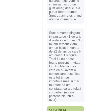
dureros, fizic vorbind
si am ramas cu un
gust amar, desi el s-a
purtat foarte frumos.
Simt ca am gresit fiind
atat de intima cu el.
Sunt o mama singura
in varsta de 41 de ani,
divortata de 15 ani. Nu
mi-am refacut viata,
am un baiat in varsta
de 22 de ani pe care l-
am crescut singura.
Tatal lui nu a fost
foarte prezent in viata
lui . Problema mea
este ca nu avem o
comunicare deschisa,
este tot timpul
impotriva mea si mai
rau este ca am
constatat ca are relatii
cu barbati (nu are
prietena nici nu a
avut).
SUSȚINEM