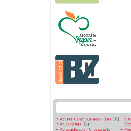
Fiica mea s-a nascut
cand eu aveam 17
ani, privind in urma
realizez cat de multe
greseli am facut in
educatia si cresterea
ei, am fost o mama
egoista, preocupata
de implinirea
profesionala, cand ea
era mica am neglijat-
o, ba chiar am fost si
agresiva, orice
greseala era taxata cu
o palma sau pedepse.
De 4 ani am o relatie
serioasa cu un barbat
in varsta de 32 de ani,
iar de aproximativ un
an jumate a inceput
sa se manifeste o
situatie care pe mine
ma deranjeaza.
Access Consciousness / Bars
(37)
Ost
Acupunctura
(21)
Ozo
Ma aflu aici pentru ca
Aerocrioterapie / Criosauna
(3)
Pre