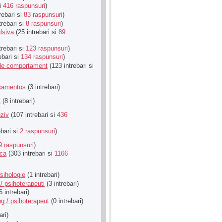
si
416 raspunsuri
)
rebari si
83 raspunsuri
)
trebari si
8 raspunsuri
)
lsiva
(25 intrebari si
89
trebari si
123 raspunsuri
)
ebari si
134 raspunsuri
)
u de comportament
(123 intrebari si
icamentos
(3 intrebari)
t
(8 intrebari)
ziv
(107 intrebari si
436
ebari si
2 raspunsuri
)
9 raspunsuri
)
ica
(303 intrebari si
1166
sihologie
(1 intrebari)
/ psihoterapeuti
(3 intrebari)
6 intrebari)
g / psihoterapeut
(0 intrebari)
ari)