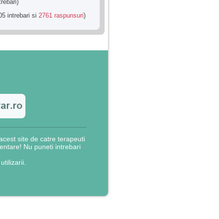
trebari)
5 intrebari si
2761 raspunsuri
)
cest site de catre terapeuti
rientare! Nu puneti intrebari
utilizarii.