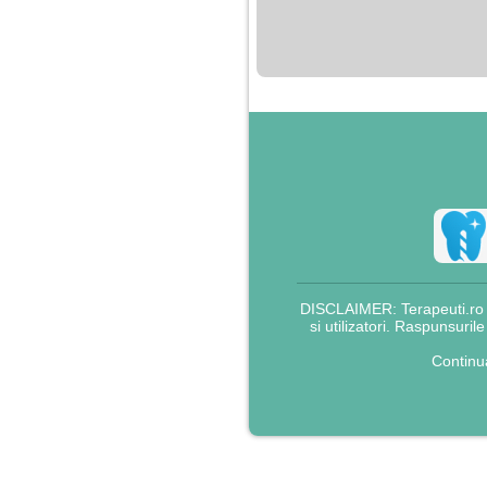
nimanui nu ii pasa de
mine. Din cauza asta
am inceput sa beau
alcool si am inceput
sa ma culc cu barbati
pentru bani.
DISCLAIMER: Terapeuti.ro nu
si utilizatori. Raspunsuril
Continu