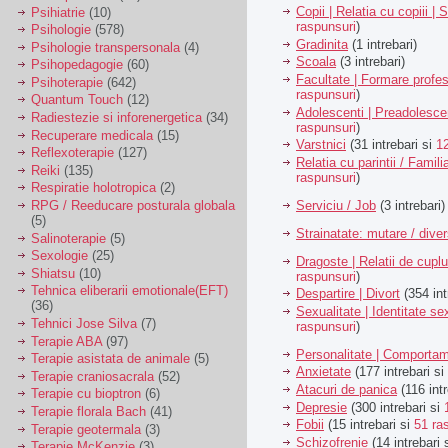
Copii | Relatia cu copiii | 
Psihiatrie
(10)
raspunsuri
)
Psihologie
(578)
Gradinita
(1 intrebari)
Psihologie transpersonala
(4)
Scoala
(3 intrebari)
Psihopedagogie
(60)
Facultate | Formare profes
Psihoterapie
(642)
raspunsuri
)
Quantum Touch
(12)
Adolescenti | Preadolesce
Radiestezie si inforenergetica
(34)
raspunsuri
)
Recuperare medicala
(15)
Varstnici
(31 intrebari si
1
Reflexoterapie
(127)
Relatia cu parintii / Famili
Reiki
(135)
raspunsuri
)
Respiratie holotropica
(2)
Serviciu / Job
(3 intrebari)
RPG / Reeducare posturala globala
(5)
Strainatate: mutare / dive
Salinoterapie
(5)
Sexologie
(25)
Dragoste | Relatii de cuplu
Shiatsu
(10)
raspunsuri
)
Tehnica eliberarii emotionale(EFT)
Despartire | Divort
(354 int
(36)
Sexualitate | Identitate se
Tehnici Jose Silva
(7)
raspunsuri
)
Terapie ABA
(97)
Personalitate | Comporta
Terapie asistata de animale
(5)
Anxietate
(177 intrebari si
Terapie craniosacrala
(52)
Atacuri de panica
(116 intr
Terapie cu bioptron
(6)
Depresie
(300 intrebari si
Terapie florala Bach
(41)
Fobii
(15 intrebari si
51 ra
Terapie geotermala
(3)
Schizofrenie
(14 intrebari 
Terapie McKenzie
(3)