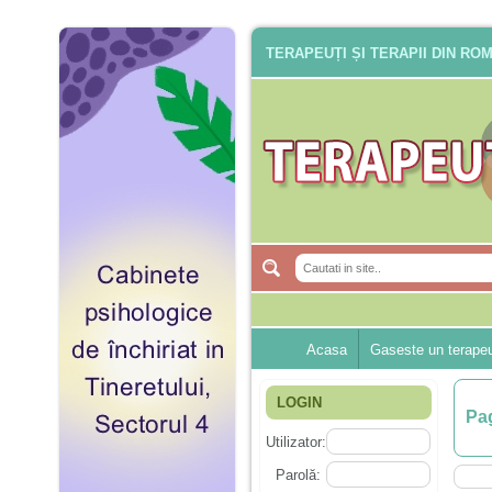
TERAPEUȚI ȘI TERAPII DIN RO
Acasa
Gaseste un terape
LOGIN
Pag
Utilizator:
Parolă: