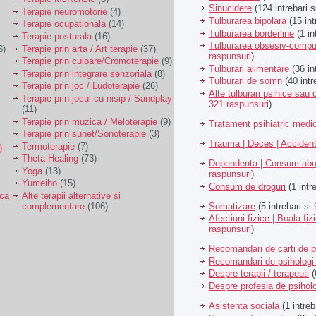
Sinucidere
(124 intrebari 
Terapie neuromotorie
(4)
Tulburarea bipolara
(15 int
Terapie ocupationala
(14)
Tulburarea borderline
(1 in
Terapie posturala
(16)
Tulburarea obsesiv-compu
6)
Terapie prin arta / Art terapie
(37)
raspunsuri
)
Terapie prin culoare/Cromoterapie
(9)
Tulburari alimentare
(36 in
Terapie prin integrare senzoriala
(8)
Tulburari de somn
(40 intr
Terapie prin joc / Ludoterapie
(26)
Alte tulburari psihice sa
Terapie prin jocul cu nisip / Sandplay
321 raspunsuri
)
(11)
Terapie prin muzica / Meloterapie
(9)
Tratament psihiatric med
Terapie prin sunet/Sonoterapie
(3)
Trauma | Deces | Acciden
Termoterapie
(7)
)
Theta Healing
(73)
Dependenta | Consum abu
Yoga
(13)
raspunsuri
)
Yumeiho
(15)
Consum de droguri
(1 intr
ica
Alte terapii alternative si
Somatizare
(5 intrebari si
complementare
(106)
Afectiuni fizice | Boala fiz
raspunsuri
)
Recomandari de carti de p
Recomandari de psihologi 
Despre terapii / terapeuti
(
Despre profesia de psiholo
Asistenta sociala
(1 intreb