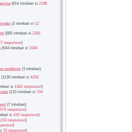
Sarcina
(614 intrebari si
2188
ionala
(3 intrebari si
12
nti
(685 intrebari si
2281
27 raspunsuri
)
a
(544 intrebari si
1504
rse probleme
(3 intrebari)
(1130 intrebari si
4250
rebari si
1362 raspunsuri
)
xuala
(210 intrebari si
704
ment
(7 intrebari)
570 raspunsuri
)
ebari si
420 raspunsuri
)
1153 raspunsuri
)
spunsuri
)
si
70 raspunsuri
)