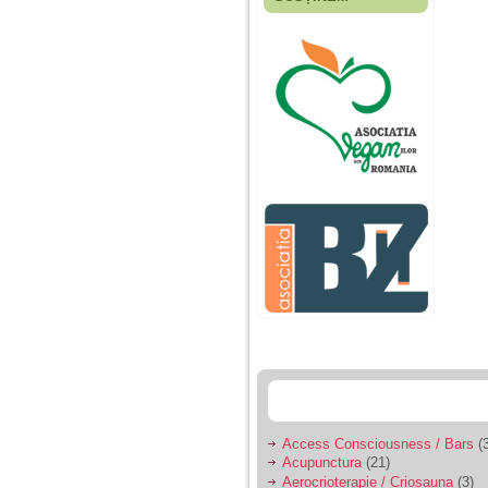
Fiica mea s-a nascut
cand eu aveam 17
ani, privind in urma
realizez cat de multe
greseli am facut in
educatia si cresterea
ei, am fost o mama
egoista, preocupata
de implinirea
profesionala, cand ea
era mica am neglijat-
o, ba chiar am fost si
agresiva, orice
greseala era taxata cu
o palma sau pedepse.
De 4 ani am o relatie
serioasa cu un barbat
in varsta de 32 de ani,
iar de aproximativ un
an jumate a inceput
sa se manifeste o
situatie care pe mine
ma deranjeaza.
Access Consciousness / Bars
(3
Acupunctura
(21)
Ma aflu aici pentru ca
Aerocrioterapie / Criosauna
(3)