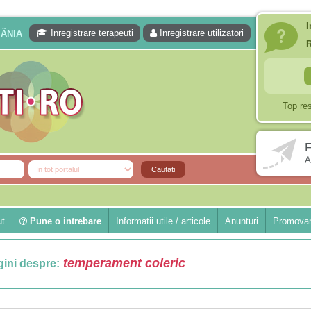
I
Inregistrare terapeuti
Inregistrare utilizatori
MÂNIA
Top re
F
A
ut
Pune o intrebare
Informatii utile / articole
Anunturi
Promovar
temperament coleric
ini despre: