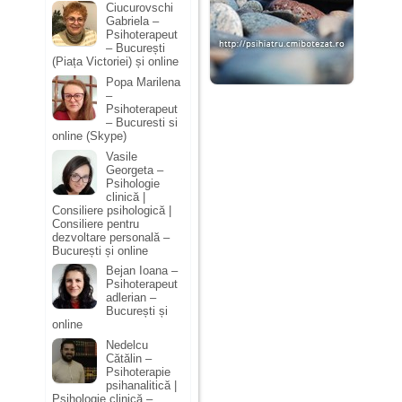
Ciucurovschi
Gabriela –
Psihoterapeut
– București
(Piața Victoriei) și online
Popa Marilena
–
Psihoterapeut
– Bucuresti si
online (Skype)
Vasile
Georgeta –
Psihologie
clinică |
Consiliere psihologică |
Consiliere pentru
dezvoltare personală –
București și online
Bejan Ioana –
Psihoterapeut
adlerian –
București și
online
Nedelcu
Cătălin –
Psihoterapie
psihanalitică |
Psihologie clinică –