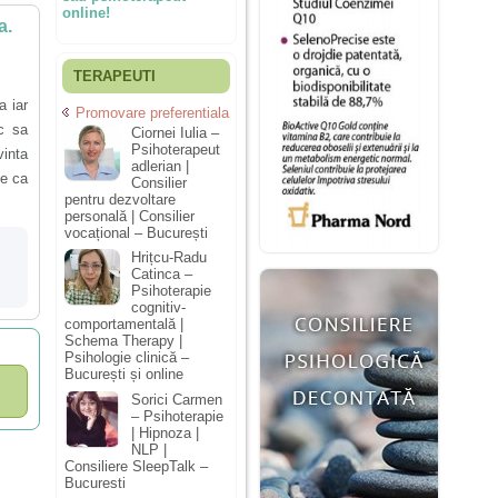
online!
a.
TERAPEUTI
 iar
Promovare preferentiala
c sa
Ciornei Iulia –
Psihoterapeut
vinta
adlerian |
te ca
Consilier
pentru dezvoltare
personală | Consilier
vocațional – București
Hrițcu-Radu
Catinca –
Psihoterapie
cognitiv-
comportamentală |
Schema Therapy |
Psihologie clinică –
București și online
Sorici Carmen
– Psihoterapie
| Hipnoza |
NLP |
Consiliere SleepTalk –
Bucuresti