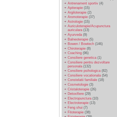
vreau sa stiu daca am
Antrenament sportiv
(4)
nevoie de un psiholog
Apiterapie
(15)
sau psihiatru.
Argiloterapie
(2)
Aromoterapie
(37)
Astrologie
(15)
Sunt casatorita, am
Auriculoterapie/Acupunctura
31 de ani si un copil in
auriculara
(13)
varsta de 2 ani care
mi-e lumina ochilor.
Ayurveda
(9)
De ceva timp simt ca
Balneoterapie
(5)
mi s-a adunat
Bowen / Bowtech
(146)
oboseala, o oboseala
Chiroterapie
(8)
cronica de care nu pot
Coaching
(96)
scapa si simt ca din
Consiliere genetica
(1)
cauza ei nu pot
controla nervii si
Consiliere pentru dezvoltare
cateodata are copilul
personala
(132)
de suferit.
Consiliere psihologica
(82)
Consiliere vocationala
(54)
Constelatii familiale
(18)
Am o bariera peste
Cosmetologie
(3)
care nu pot trece:
Cristaloterapie
(26)
prietena mea a ramas
Detoxifiere
(29)
insarcinata cu o fata.
Electropunctura
(10)
Am fost de comun
Electroterapie
(13)
acord sa facem un
copil, cu gandul ca e
Feng shui
(7)
baiat.
Fitoterapie
(38)
Fizioterapie
(39)