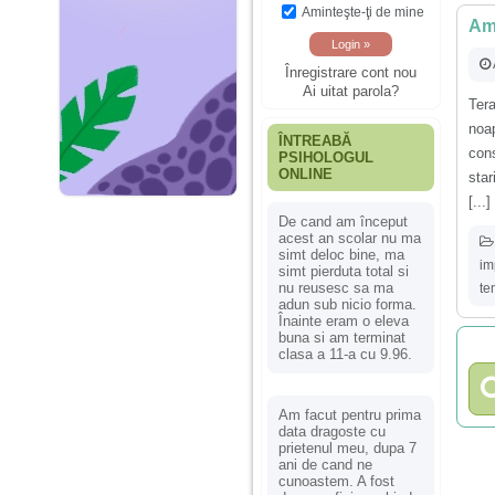
Aminteşte-ţi de mine
Am 
Înregistrare cont nou
Ai uitat parola?
Ter
noa
ÎNTREABĂ
cons
PSIHOLOGUL
ONLINE
star
[...]
De cand am început
acest an scolar nu ma
simt deloc bine, ma
im
simt pierduta total si
nu reusesc sa ma
te
adun sub nicio forma.
Înainte eram o eleva
buna si am terminat
clasa a 11-a cu 9.96.
Am facut pentru prima
data dragoste cu
prietenul meu, dupa 7
ani de cand ne
cunoastem. A fost