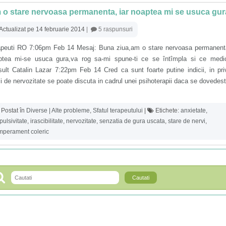
o stare nervoasa permanenta, iar noaptea mi se usuca gur
Actualizat pe 14 februarie 2014
|
5 raspunsuri
apeuti RO 7:06pm Feb 14 Mesaj: Buna ziua,am o stare nervoasa permanenta
ptea mi-se usuca gura,va rog sa-mi spune-ti ce se întîmpla si ce medi
ult Catalin Lazar 7:22pm Feb 14 Cred ca sunt foarte putine indicii, in pri
ii de nervozitate se poate discuta in cadrul unei psihoterapii daca se dovedes
Postat în
Diverse | Alte probleme
,
Sfatul terapeutului
|
Etichete:
anxietate
,
pulsivitate
,
irascibilitate
,
nervozitate
,
senzatia de gura uscata
,
stare de nervi
,
mperament coleric