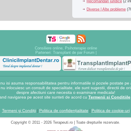
Recomandari juridice
(2 in
Diverse | Alte probleme
(70
Consiliere online, Psihoterapie online
Parteneri:
Transplant de par Forum
|
 isi asuma responsabilitatea pentru informatiile si pozele postate pe a
e nu inlocuiesc un consult de specialitate, ele sunt sugestii, directii de o
despre afectiuni care necesita o examinare medicala!
and navigarea pe acest site sunteti de acord cu
Termenii si Conditiile
Termeni şi Condiții
Politica de confidențialitate
Politica de cookie-uri
|
|
Copyright © 2011 - 2026 Terapeuti.ro | Toate drepturile rezervate.