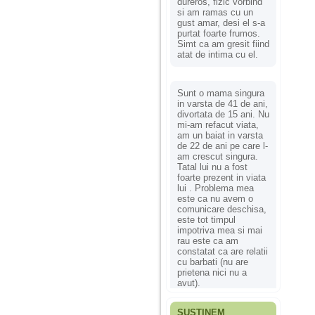
dureros, fizic vorbind
si am ramas cu un
gust amar, desi el s-a
purtat foarte frumos.
Simt ca am gresit fiind
atat de intima cu el.
Sunt o mama singura
in varsta de 41 de ani,
divortata de 15 ani. Nu
mi-am refacut viata,
am un baiat in varsta
de 22 de ani pe care l-
am crescut singura.
Tatal lui nu a fost
foarte prezent in viata
lui . Problema mea
este ca nu avem o
comunicare deschisa,
este tot timpul
impotriva mea si mai
rau este ca am
constatat ca are relatii
cu barbati (nu are
prietena nici nu a
avut).
SUSȚINEM