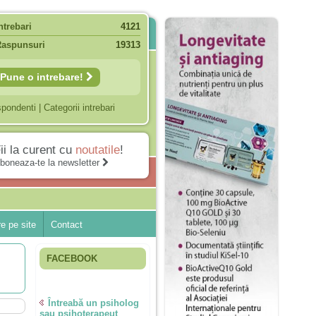
ntrebari
4121
Raspunsuri
19313
Pune o intrebare!
spondenti
|
Categorii intrebari
ii la curent cu
noutatile
!
boneaza-te la newsletter
e pe site
Contact
FACEBOOK
Întreabă un psiholog
sau psihoterapeut