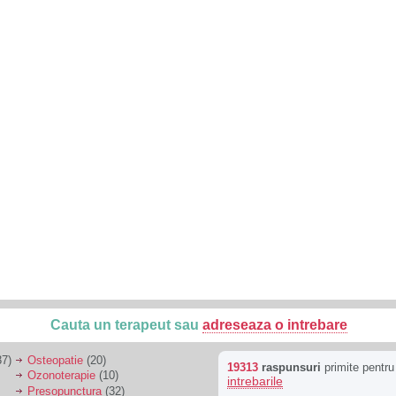
Cauta un terapeut sau
adreseaza o intrebare
7)
Osteopatie
(20)
19313
raspunsuri
primite pentr
Ozonoterapie
(10)
intrebarile
Presopunctura
(32)