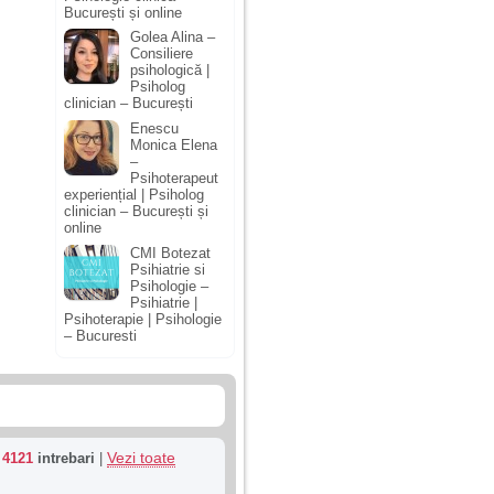
București și online
Golea Alina –
Consiliere
psihologică |
Psiholog
clinician – București
Enescu
Monica Elena
–
Psihoterapeut
experiențial | Psiholog
clinician – București și
online
CMI Botezat
Psihiatrie si
Psihologie –
Psihiatrie |
Psihoterapie | Psihologie
– Bucuresti
Vezi toate
u
4121
intrebari
|